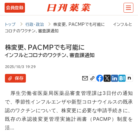
メ
会員登録
イ
ン
トップ
行政・政治
株変更、PACMPでも可能に インフルと
コロナのワクチン、審査課通知
コ
ン
株変更、PACMPでも可能に
テ
インフルとコロナのワクチン、審査課通知
ン
2025/10/3 19:29
ツ
保存
に
厚生労働省医薬局医薬品審査管理課は3日付の通知
移
で、季節性インフルエンザや新型コロナウイルスの既承
動
認のワクチンについて、株変更に必要な申請手続きに、
既存の承認後変更管理実施計画書（PACMP）制度を
活…