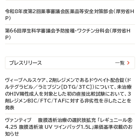
令和8年度第2回薬事審議会医薬品等安全対策部会（厚労省H
P）
第66回厚生科学審議会予防接種・ワクチン分科会（厚労省H
P）
プレスリリース
一覧
ヴィーブヘルスケア、2剤レジメンであるドウベイト配合錠（ド
ルテグラビル／ラミブジン［DTG/3TC］）について、未治療
のHIV陽性成人を対象とした初の直接比較試験において、3
剤レジメンBIC/FTC/TAFに対する非劣性を示したことを
発表
ヴァンティブ 腹膜透析治療の選択肢拡充 「レギュニール®
4.25 腹膜透析液 UV ツインバッグ1.5L」薬価基準収載のお
知らせ