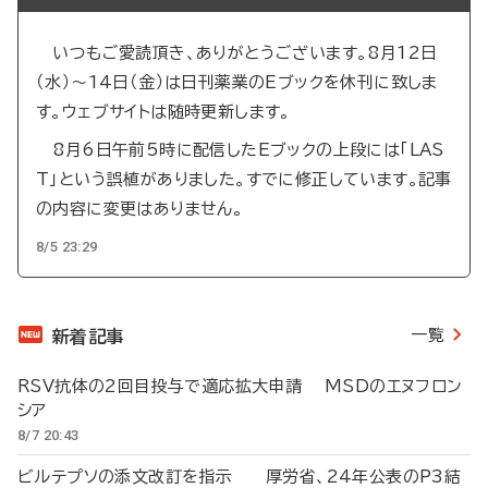
いつもご愛読頂き、ありがとうございます。8月12日
（水）～14日（金）は日刊薬業のEブックを休刊に致しま
す。ウェブサイトは随時更新します。
8月6日午前5時に配信したEブックの上段には「LAS
T」という誤植がありました。すでに修正しています。記事
の内容に変更はありません。
8/5 23:29
一覧
新着記事
RSV抗体の2回目投与で適応拡大申請 MSDのエヌフロン
シア
8/7 20:43
ビルテプソの添文改訂を指示 厚労省、24年公表のP3結