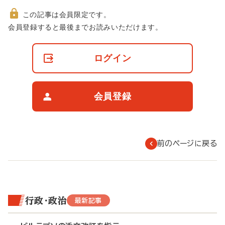
この記事は会員限定です。
非
会員登録すると最後までお読みいただけます。
会
員
の
ログイン
閲
覧
制
限
会員登録
に
つ
い
て
前のページに戻る
行政・政治
最新記事