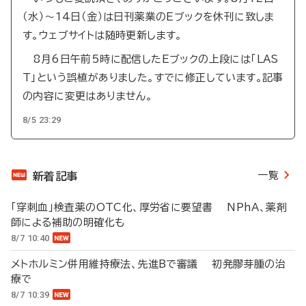
（水）～14日（金）は日刊薬業のEブックを休刊に致しま
す。ウェブサイトは随時更新します。
8月6日午前5時に配信したEブックの上段には「LAS
T」という誤植がありました。すでに修正しています。記事
の内容に変更はありません。
8/5 23:29
一覧
新着記事
「穿刺血」検査薬のOTC化、厚労省に要望書 NPhA、薬剤
師による補助の明確化も
8/7 10:40
メトホルミン併用維持療法、先進Bで審議 初発膠芽腫の治
療で
8/7 10:39