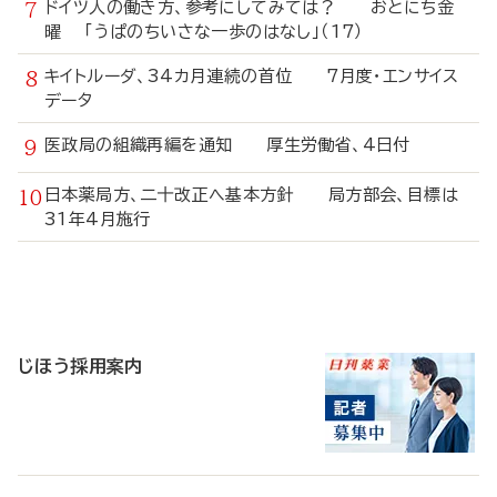
ドイツ人の働き方、参考にしてみては？ おとにち金
曜 「うぱのちいさな一歩のはなし」（17）
キイトルーダ、34カ月連続の首位 7月度・エンサイス
データ
医政局の組織再編を通知 厚生労働省、4日付
日本薬局方、二十改正へ基本方針 局方部会、目標は
31年4月施行
寄
稿
じほう採用案内