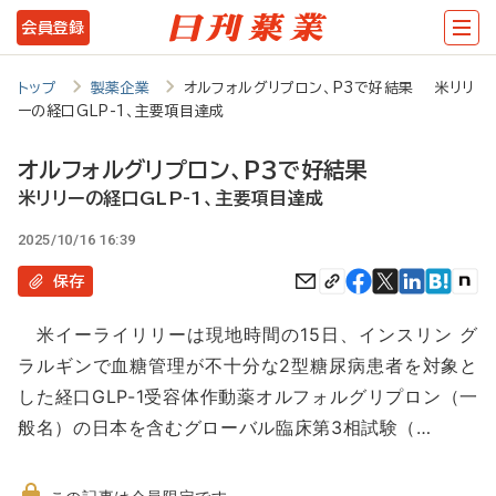
メ
会員登録
イ
ン
トップ
製薬企業
オルフォルグリプロン、P3で好結果 米リリ
ーの経口GLP-1、主要項目達成
コ
ン
オルフォルグリプロン、P3で好結果
テ
米リリーの経口GLP-1、主要項目達成
ン
2025/10/16 16:39
ツ
保存
に
米イーライリリーは現地時間の15日、インスリン グ
移
ラルギンで血糖管理が不十分な2型糖尿病患者を対象と
動
した経口GLP-1受容体作動薬オルフォルグリプロン（一
般名）の日本を含むグローバル臨床第3相試験（…