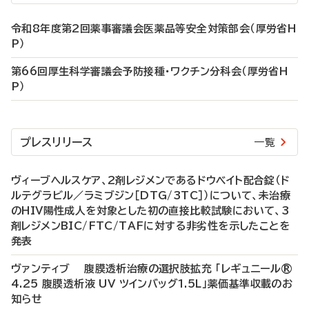
令和8年度第2回薬事審議会医薬品等安全対策部会（厚労省H
P）
第66回厚生科学審議会予防接種・ワクチン分科会（厚労省H
P）
プレスリリース
一覧
ヴィーブヘルスケア、2剤レジメンであるドウベイト配合錠（ド
ルテグラビル／ラミブジン［DTG/3TC］）について、未治療
のHIV陽性成人を対象とした初の直接比較試験において、3
剤レジメンBIC/FTC/TAFに対する非劣性を示したことを
発表
ヴァンティブ 腹膜透析治療の選択肢拡充 「レギュニール®
4.25 腹膜透析液 UV ツインバッグ1.5L」薬価基準収載のお
知らせ