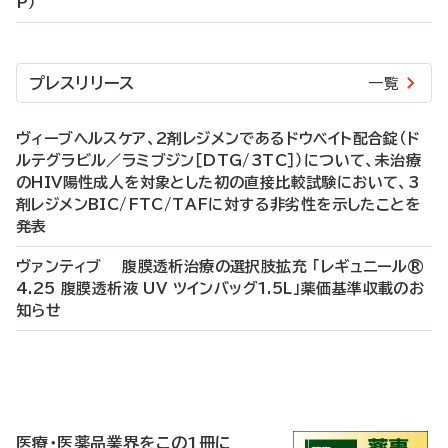
P）
プレスリリース
一覧
ヴィーブヘルスケア、2剤レジメンであるドウベイト配合錠（ド
ルテグラビル／ラミブジン［DTG/3TC］）について、未治療
のHIV陽性成人を対象とした初の直接比較試験において、3
剤レジメンBIC/FTC/TAFに対する非劣性を示したことを
発表
ヴァンティブ 腹膜透析治療の選択肢拡充 「レギュニール®
4.25 腹膜透析液 UV ツインバッグ1.5L」薬価基準収載のお
知らせ
P
R
医療・医薬品業界をこの1冊に