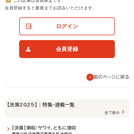
この記事は会員限定です。
非
会員登録すると最後までお読みいただけます。
会
員
の
ログイン
閲
覧
制
限
会員登録
に
つ
い
て
前のページに戻る
【決算2025】 | 特集・連載一覧
全て表示
【決算】東和/サワイ、ともに増収