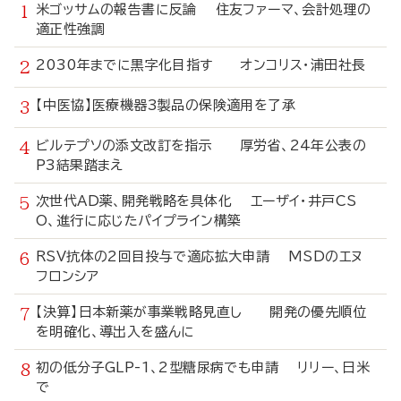
米ゴッサムの報告書に反論 住友ファーマ、会計処理の
適正性強調
2030年までに黒字化目指す オンコリス・浦田社長
【中医協】医療機器3製品の保険適用を了承
ビルテプソの添文改訂を指示 厚労省、24年公表の
P3結果踏まえ
次世代AD薬、開発戦略を具体化 エーザイ・井戸CS
O、進行に応じたパイプライン構築
RSV抗体の2回目投与で適応拡大申請 MSDのエヌ
フロンシア
【決算】日本新薬が事業戦略見直し 開発の優先順位
を明確化、導出入を盛んに
初の低分子GLP-1、2型糖尿病でも申請 リリー、日米
で