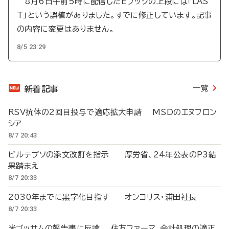
8月6日午前5時に配信したEブックの上段には「LAS
T」という誤植がありました。すでに修正しています。記事
の内容に変更はありません。
8/5 23:29
一覧
新着記事
RSV抗体の2回目投与で適応拡大申請 MSDのエヌフロン
シア
8/7 20:43
ビルテプソの添文改訂を指示 厚労省、24年公表のP3結
果踏まえ
8/7 20:33
2030年までに黒字化目指す オンコリス・浦田社長
8/7 20:33
米ゴッサムの報告書に反論 住友ファーマ、会計処理の適正