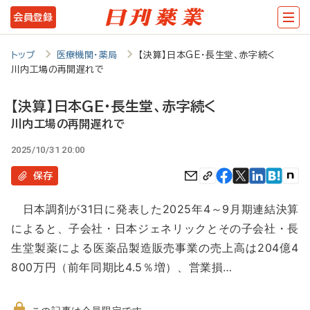
メ
会員登録
イ
ン
トップ
医療機関・薬局
【決算】日本GE・長生堂、赤字続く
川内工場の再開遅れで
コ
ン
【決算】日本GE・長生堂、赤字続く
テ
川内工場の再開遅れで
ン
2025/10/31 20:00
ツ
保存
に
日本調剤が31日に発表した2025年4～9月期連結決算
移
によると、子会社・日本ジェネリックとその子会社・長
動
生堂製薬による医薬品製造販売事業の売上高は204億4
800万円（前年同期比4.5％増）、営業損…