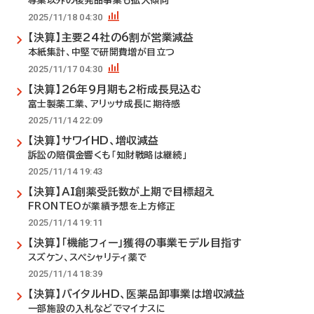
専業以外の後発品事業も拡大傾向
2025/11/18 04:30
【決算】主要24社の6割が営業減益
本紙集計、中堅で研開費増が目立つ
2025/11/17 04:30
【決算】26年9月期も2桁成長見込む
富士製薬工業、アリッサ成長に期待感
2025/11/14 22:09
【決算】サワイHD、増収減益
訴訟の賠償金響くも「知財戦略は継続」
2025/11/14 19:43
【決算】AI創薬受託数が上期で目標超え
FRONTEOが業績予想を上方修正
2025/11/14 19:11
【決算】「機能フィー」獲得の事業モデル目指す
スズケン、スペシャリティ薬で
2025/11/14 18:39
【決算】バイタルHD、医薬品卸事業は増収減益
一部施設の入札などでマイナスに