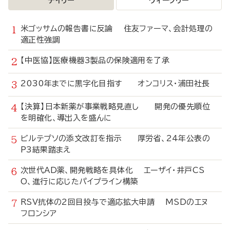
デイリー
ウィークリー
米ゴッサムの報告書に反論 住友ファーマ、会計処理の
適正性強調
【中医協】医療機器3製品の保険適用を了承
2030年までに黒字化目指す オンコリス・浦田社長
【決算】日本新薬が事業戦略見直し 開発の優先順位
を明確化、導出入を盛んに
ビルテプソの添文改訂を指示 厚労省、24年公表の
P3結果踏まえ
次世代AD薬、開発戦略を具体化 エーザイ・井戸CS
O、進行に応じたパイプライン構築
RSV抗体の2回目投与で適応拡大申請 MSDのエヌ
フロンシア