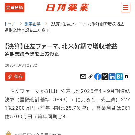
メ
会員登録
イ
ン
トップ
製薬企業
【決算】住友ファーマ、北米好調で増収増益
通期業績予想を上方修正
コ
ン
【決算】住友ファーマ、北米好調で増収増益
テ
通期業績予想を上方修正
ン
2025/10/31 22:32
ツ
保存
に
住友ファーマが31日に公表した2025年4～9月期連結
移
決算（国際会計基準〈IFRS〉）によると、売上高は227
動
1億2200万円（前年同期比25.7％増）、営業利益は961
億5700万円（前年同期は8…