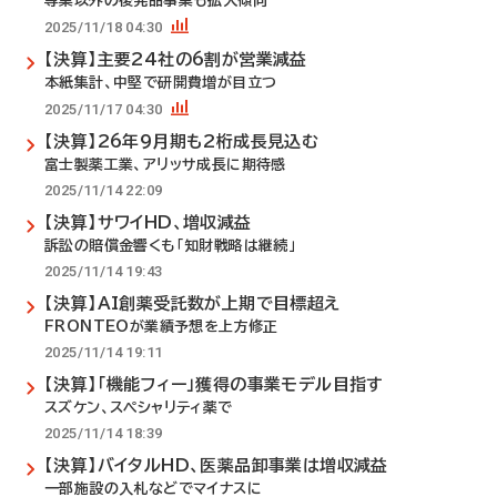
専業以外の後発品事業も拡大傾向
2025/11/18 04:30
【決算】主要24社の6割が営業減益
本紙集計、中堅で研開費増が目立つ
2025/11/17 04:30
【決算】26年9月期も2桁成長見込む
富士製薬工業、アリッサ成長に期待感
2025/11/14 22:09
【決算】サワイHD、増収減益
訴訟の賠償金響くも「知財戦略は継続」
2025/11/14 19:43
【決算】AI創薬受託数が上期で目標超え
FRONTEOが業績予想を上方修正
2025/11/14 19:11
【決算】「機能フィー」獲得の事業モデル目指す
スズケン、スペシャリティ薬で
2025/11/14 18:39
【決算】バイタルHD、医薬品卸事業は増収減益
一部施設の入札などでマイナスに