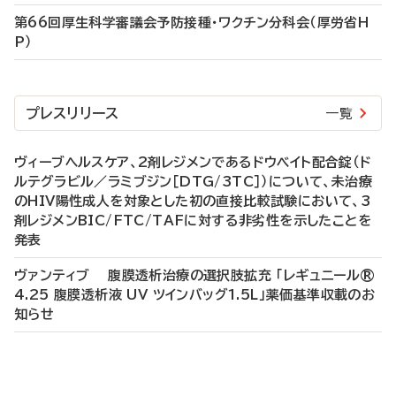
第66回厚生科学審議会予防接種・ワクチン分科会（厚労省H
P）
プレスリリース
一覧
ヴィーブヘルスケア、2剤レジメンであるドウベイト配合錠（ド
ルテグラビル／ラミブジン［DTG/3TC］）について、未治療
のHIV陽性成人を対象とした初の直接比較試験において、3
剤レジメンBIC/FTC/TAFに対する非劣性を示したことを
発表
ヴァンティブ 腹膜透析治療の選択肢拡充 「レギュニール®
4.25 腹膜透析液 UV ツインバッグ1.5L」薬価基準収載のお
知らせ
P