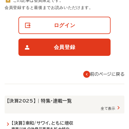
この記事は会員限定です。
非
会員登録すると最後までお読みいただけます。
会
員
の
ログイン
閲
覧
制
限
会員登録
に
つ
い
て
前のページに戻る
【決算2025】 | 特集・連載一覧
全て表示
【決算】東和/サワイ、ともに増収