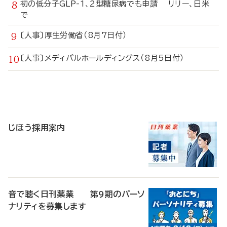
初の低分子GLP-1、2型糖尿病でも申請 リリー、日米
で
〔人事〕厚生労働省（8月7日付）
〔人事〕メディパルホールディングス（8月5日付）
寄
稿
じほう採用案内
音で聴く日刊薬業 第9期のパーソ
ナリティを募集します