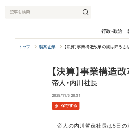
メ
記
イ
事
ン
を
行政・政治
コ
検
ン
索
トップ
製薬企業
【決算】事業構造改革の旗は降ろ
テ
ン
ツ
【決算】事業構造
に
帝人・内川社長
移
2025/11/5 20:31
動
保存
する
帝人の内川哲茂社長は5日の