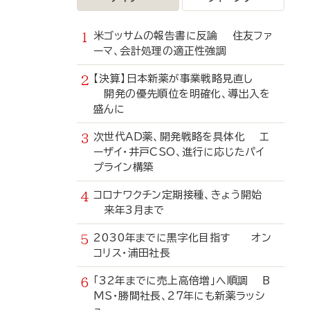
米ゴッサムの報告書に反論 住友ファ
ーマ、会計処理の適正性強調
【決算】日本新薬が事業戦略見直し
開発の優先順位を明確化、導出入を
盛んに
次世代AD薬、開発戦略を具体化 エ
ーザイ・井戸CSO、進行に応じたパイ
プライン構築
コロナワクチン定期接種、きょう開始
来年3月まで
2030年までに黒字化目指す オン
コリス・浦田社長
「32年までに売上高倍増」へ順調 B
MS・勝間社長、27年にも新薬ラッシ