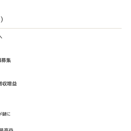
）
へ
職募集
増収増益
が鍵に
最高益