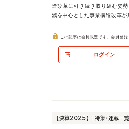
造改革に引き続き取り組む姿勢
減を中心とした事業構造改革が
この記事は会員限定です。
会員登録
非
会
ログイン
員
の
閲
覧
制
限
に
つ
い
て
【決算2025】 | 特集・連載一