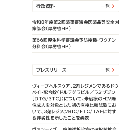
行政資料
一覧
令和8年度第2回薬事審議会医薬品等安全対
策部会（厚労省HP）
第66回厚生科学審議会予防接種・ワクチン
分科会（厚労省HP）
プレスリリース
一覧
ヴィーブヘルスケア、2剤レジメンであるドウ
ベイト配合錠（ドルテグラビル／ラミブジン
［DTG/3TC］）について、未治療のHIV陽
性成人を対象とした初の直接比較試験にお
いて、3剤レジメンBIC/FTC/TAFに対す
る非劣性を示したことを発表
ヴァンティブ 腹膜透析治療の選択肢拡充