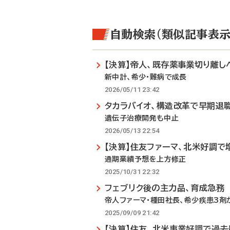
自動検索（類似記事表示
【決算】帝人、既存薬事業切り離し
新中計、希少・難病で成長
2026/05/11 23:42
タカラバイオ、構造改革で早期退
遺伝子治療開発も中止
2026/05/13 22:54
【決算】住友ファーマ、北米好調で
通期業績予想を上方修正
2025/10/31 22:32
フェブリク後の主力品、育成急務
帝人ファーマ・種田社長、希少疾患3剤
2025/09/09 21:42
【決算】住友、北米事業好調で過去