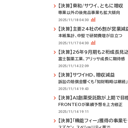
【決算】東和/サワイ、ともに増収
専業以外の後発品事業も拡大傾向
2025/11/18 04:30
【決算】主要24社の6割が営業減
本紙集計、中堅で研開費増が目立つ
2025/11/17 04:30
【決算】26年9月期も2桁成長見
富士製薬工業、アリッサ成長に期待感
2025/11/14 22:09
【決算】サワイHD、増収減益
訴訟の賠償金響くも「知財戦略は継続」
2025/11/14 19:43
【決算】AI創薬受託数が上期で目
FRONTEOが業績予想を上方修正
2025/11/14 19:11
【決算】「機能フィー」獲得の事業
スズケン、スペシャリティ薬で