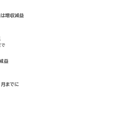
業は増収減益
進
置で
減益
3月までに