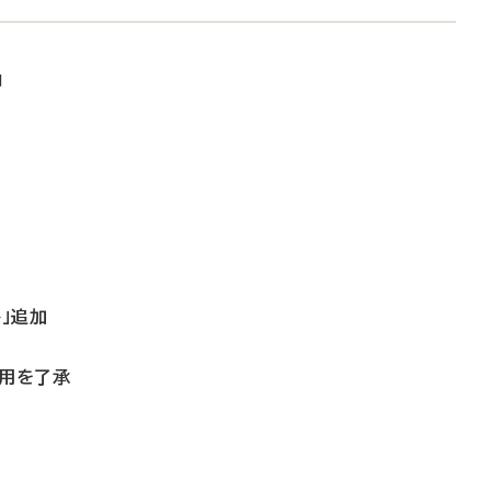
加
」追加
適用を了承