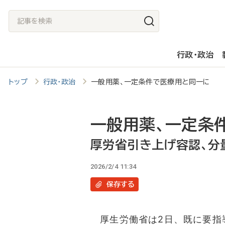
メ
記
イ
事
ン
を
行政・政治
コ
検
ン
索
トップ
行政・政治
一般用薬、一定条件で医療用と同一に 
テ
ン
ツ
一般用薬、一定条
に
厚労省引き上げ容認、分
移
2026/2/4 11:34
動
保存
する
厚生労働省は2日、既に要指