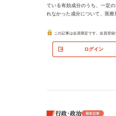
ている有効成分のうち、一定の
れなかった成分について、医療
この記事は会員限定です。
会員登録
非
会
ログイン
員
の
閲
覧
制
限
に
つ
い
て
行政・政治
最新記事