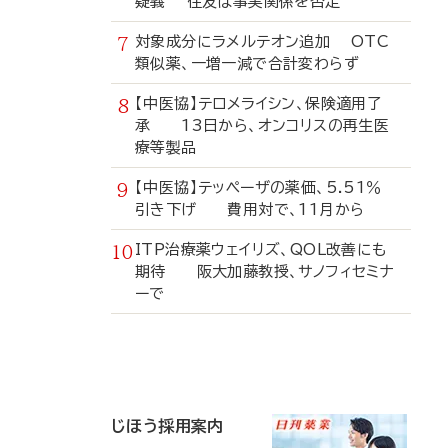
疑義 住友は事実関係を否定
対象成分にラメルテオン追加 OTC
類似薬、一増一減で合計変わらず
【中医協】テロメライシン、保険適用了
承 13日から、オンコリスの再生医
療等製品
【中医協】テッペーザの薬価、5.51％
引き下げ 費用対で、11月から
ITP治療薬ウェイリズ、QOL改善にも
期待 阪大加藤教授、サノフィセミナ
ーで
寄
稿
じほう採用案内