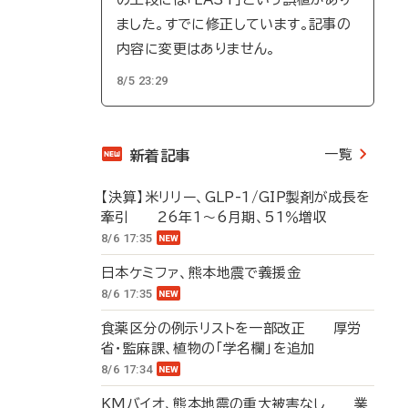
ました。すでに修正しています。記事の
内容に変更はありません。
8/5 23:29
一覧
新着記事
【決算】米リリー、GLP-1/GIP製剤が成長を
牽引 26年1～6月期、51％増収
8/6 17:35
日本ケミファ、熊本地震で義援金
8/6 17:35
食薬区分の例示リストを一部改正 厚労
省・監麻課、植物の「学名欄」を追加
8/6 17:34
KMバイオ、熊本地震の重大被害なし 業