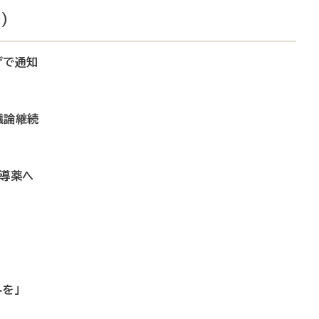
）
げで通知
議論継続
指導薬へ
を」