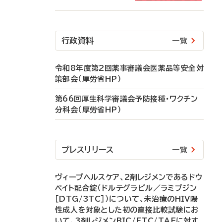
行政資料
一覧
令和8年度第2回薬事審議会医薬品等安全対
策部会（厚労省HP）
第66回厚生科学審議会予防接種・ワクチン
分科会（厚労省HP）
プレスリリース
一覧
ヴィーブヘルスケア、2剤レジメンであるドウ
ベイト配合錠（ドルテグラビル／ラミブジン
［DTG/3TC］）について、未治療のHIV陽
性成人を対象とした初の直接比較試験にお
いて、3剤レジメンBIC/FTC/TAFに対す