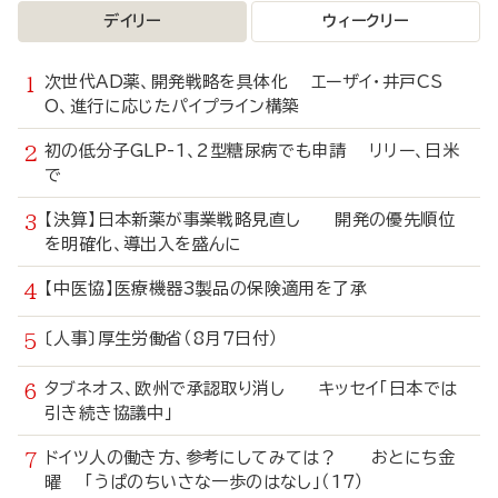
デイリー
ウィークリー
次世代AD薬、開発戦略を具体化 エーザイ・井戸CS
O、進行に応じたパイプライン構築
初の低分子GLP-1、2型糖尿病でも申請 リリー、日米
で
【決算】日本新薬が事業戦略見直し 開発の優先順位
を明確化、導出入を盛んに
【中医協】医療機器3製品の保険適用を了承
〔人事〕厚生労働省（8月7日付）
タブネオス、欧州で承認取り消し キッセイ「日本では
引き続き協議中」
ドイツ人の働き方、参考にしてみては？ おとにち金
曜 「うぱのちいさな一歩のはなし」（17）