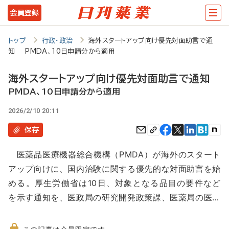
メ
会員登録
イ
ン
トップ
行政・政治
海外スタートアップ向け優先対面助言で通
知 PMDA、10日申請分から適用
コ
ン
海外スタートアップ向け優先対面助言で通知
テ
PMDA、10日申請分から適用
ン
2026/2/10 20:11
ツ
保存
に
医薬品医療機器総合機構（PMDA）が海外のスタート
移
アップ向けに、国内治験に関する優先的な対面助言を始
動
める。厚生労働省は10日、対象となる品目の要件など
を示す通知を、医政局の研究開発政策課、医薬局の医…