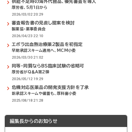
供給不足時の海外代替品、優先審査を導入
厚労省、5月1日から
2026/03/02 20:29
審査報告書の見直し提案を検討
製薬協・薬事委員会
2026/04/23 22:10
エボラ出血熱治療薬2製品を初指定
早期承認スキーム適用へ、MCM小委
2026/03/30 21:02
同等・同質ならBS臨床試験の省略可
厚労省がQ＆A第2弾
2026/05/12 19:29
危機対応医薬品の開発支援方針を了承
新承認スキームや備蓄も、厚科審小委
2025/08/18 21:28
編集長からのお知らせ