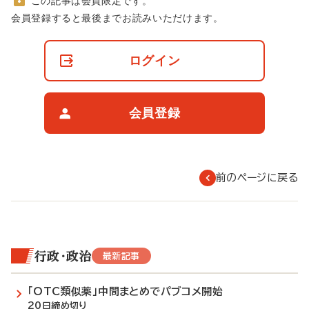
この記事は会員限定です。
非
会員登録すると最後までお読みいただけます。
会
員
の
ログイン
閲
覧
制
限
会員登録
に
つ
い
て
前のページに戻る
行政・政治
最新記事
「OTC類似薬」中間まとめでパブコメ開始
20日締め切り