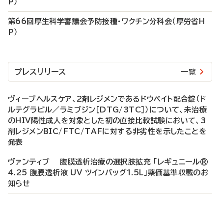
P）
第66回厚生科学審議会予防接種・ワクチン分科会（厚労省H
P）
プレスリリース
一覧
ヴィーブヘルスケア、2剤レジメンであるドウベイト配合錠（ド
ルテグラビル／ラミブジン［DTG/3TC］）について、未治療
のHIV陽性成人を対象とした初の直接比較試験において、3
剤レジメンBIC/FTC/TAFに対する非劣性を示したことを
発表
ヴァンティブ 腹膜透析治療の選択肢拡充 「レギュニール®
4.25 腹膜透析液 UV ツインバッグ1.5L」薬価基準収載のお
知らせ