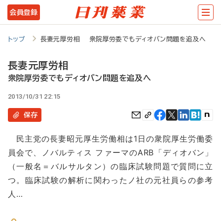
メ
会員登録
イ
ン
トップ
長妻元厚労相 衆院厚労委でもディオバン問題を追及へ
コ
長妻元厚労相
ン
衆院厚労委でもディオバン問題を追及へ
テ
2013/10/31 22:15
ン
保存
ツ
に
民主党の長妻昭元厚生労働相は1日の衆院厚生労働委
移
員会で、ノバルティス ファーマのARB「ディオバン」
動
（一般名＝バルサルタン）の臨床試験問題で質問に立
つ。臨床試験の解析に関わったノ社の元社員らの参考
人…