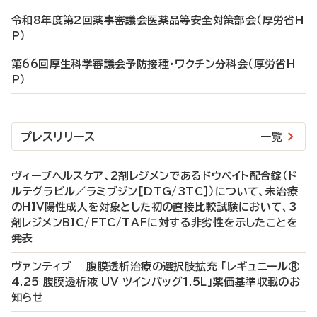
令和8年度第2回薬事審議会医薬品等安全対策部会（厚労省H
P）
第66回厚生科学審議会予防接種・ワクチン分科会（厚労省H
P）
プレスリリース
一覧
ヴィーブヘルスケア、2剤レジメンであるドウベイト配合錠（ド
ルテグラビル／ラミブジン［DTG/3TC］）について、未治療
のHIV陽性成人を対象とした初の直接比較試験において、3
剤レジメンBIC/FTC/TAFに対する非劣性を示したことを
発表
ヴァンティブ 腹膜透析治療の選択肢拡充 「レギュニール®
4.25 腹膜透析液 UV ツインバッグ1.5L」薬価基準収載のお
知らせ