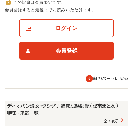
この記事は会員限定です。
非
会員登録すると最後までお読みいただけます。
会
員
の
ログイン
閲
覧
制
限
会員登録
に
つ
い
て
前のページに戻る
ディオバン論文・タシグナ臨床試験問題（記事まとめ） |
特集・連載一覧
全て表示