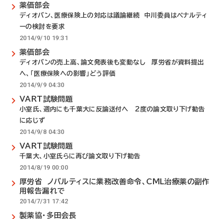
薬価部会
ディオバン、医療保険上の対応は議論継続 中川委員はペナルティ
ーの検討を要求
2014/9/10 19:31
薬価部会
ディオバンの売上高、論文発表後も変動なし 厚労省が資料提出
へ、「医療保険への影響」どう評価
2014/9/9 04:30
VART試験問題
小室氏、週内にも千葉大に反論送付へ 2度の論文取り下げ勧告
に応じず
2014/9/8 04:30
VART試験問題
千葉大、小室氏らに再び論文取り下げ勧告
2014/8/19 00:00
厚労省 ノバルティスに業務改善命令、CML治療薬の副作
用報告漏れで
2014/7/31 17:42
製薬協・多田会長