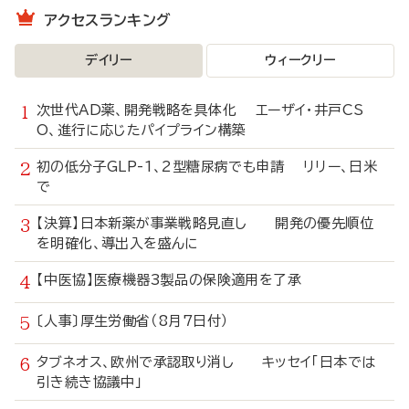
アクセスランキング
デイリー
ウィークリー
次世代AD薬、開発戦略を具体化 エーザイ・井戸CS
O、進行に応じたパイプライン構築
初の低分子GLP-1、2型糖尿病でも申請 リリー、日米
で
【決算】日本新薬が事業戦略見直し 開発の優先順位
を明確化、導出入を盛んに
【中医協】医療機器3製品の保険適用を了承
〔人事〕厚生労働省（8月7日付）
タブネオス、欧州で承認取り消し キッセイ「日本では
引き続き協議中」