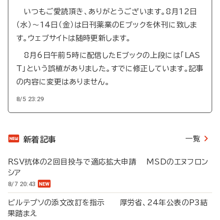
いつもご愛読頂き、ありがとうございます。8月12日
（水）～14日（金）は日刊薬業のEブックを休刊に致しま
す。ウェブサイトは随時更新します。
8月6日午前5時に配信したEブックの上段には「LAS
T」という誤植がありました。すでに修正しています。記事
の内容に変更はありません。
8/5 23:29
一覧
新着記事
RSV抗体の2回目投与で適応拡大申請 MSDのエヌフロン
シア
8/7 20:43
ビルテプソの添文改訂を指示 厚労省、24年公表のP3結
果踏まえ