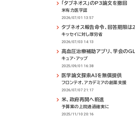
「タブネオス」のP3論文を撤回
米有力医学誌
2026/07/01 13:57
タブネオス報告命令、回答期限は
キッセイに対し厚労省
2026/07/03 14:13
高血圧治療補助アプリ、学会のG
キュア・アップ
2025/09/01 16:38
医学論文探索AIを無償提供
フロンテオ、アカデミアの創薬支援
2026/07/07 21:17
米、政府再開へ前進
予算案の上院通過確実に
2025/11/10 20:16