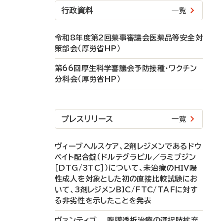
行政資料
一覧
令和8年度第2回薬事審議会医薬品等安全対
策部会（厚労省HP）
第66回厚生科学審議会予防接種・ワクチン
分科会（厚労省HP）
プレスリリース
一覧
ヴィーブヘルスケア、2剤レジメンであるドウ
ベイト配合錠（ドルテグラビル／ラミブジン
［DTG/3TC］）について、未治療のHIV陽
性成人を対象とした初の直接比較試験にお
いて、3剤レジメンBIC/FTC/TAFに対す
る非劣性を示したことを発表
ヴァンティブ 腹膜透析治療の選択肢拡充