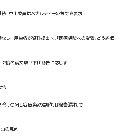
継続 中川委員はペナルティーの検討を要求
動なし 厚労省が資料提出へ、「医療保険への影響」どう評価
 2度の論文取り下げ勧告に応じず
勧告
命令、CML治療薬の副作用報告漏れで
化」の意向