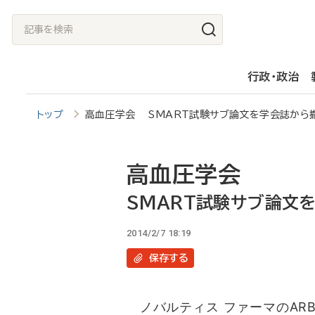
メ
記
イ
事
ン
を
行政・政治
コ
検
ン
索
トップ
高血圧学会 SMART試験サブ論文を学会誌から
テ
ン
ツ
高血圧学会
に
SMART試験サブ論文
移
2014/2/7 18:19
動
保存
する
ノバルティス ファーマのAR