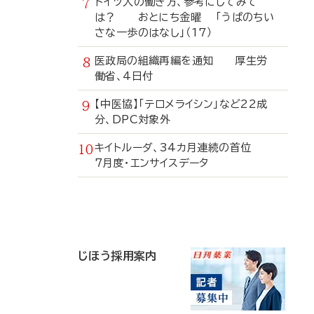
ドイツ人の働き方、参考にしてみて
は？ おとにち金曜 「うぱのちい
さな一歩のはなし」（17）
医政局の組織再編を通知 厚生労
働省、4日付
【中医協】「テロメライシン」など22成
分、DPC対象外
キイトルーダ、34カ月連続の首位
7月度・エンサイスデータ
寄
稿
じほう採用案内