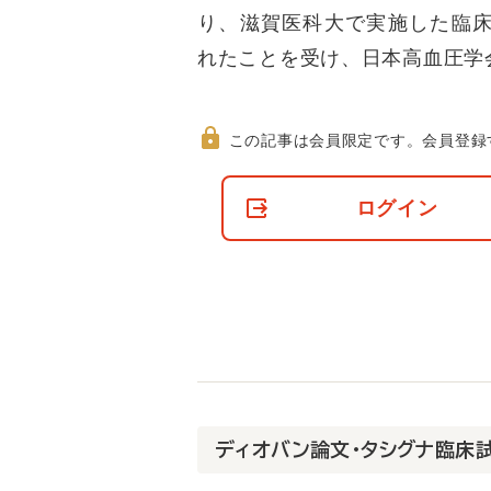
り、滋賀医科大で実施した臨床
れたことを受け、日本高血圧学
この記事は会員限定です。
会員登録
非
会
ログイン
員
の
閲
覧
制
限
に
つ
い
て
ディオバン論文・タシグナ臨床試