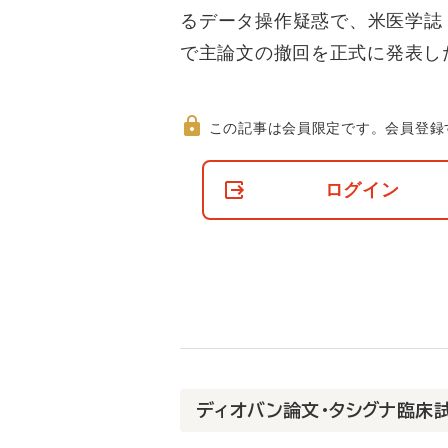
るデータ操作疑惑で、米医学誌「D
で主論文の撤回を正式に発表し
この記事は会員限定です。
会員登録
非
会
ログイン
員
の
閲
覧
制
限
に
つ
い
て
ディオバン論文・タシグナ臨床試