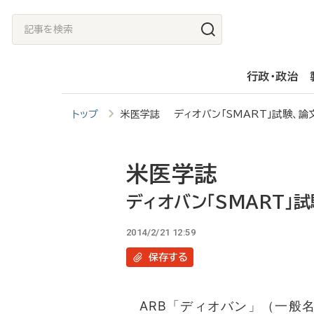
メ
記
イ
事
ン
を
行政・政治
コ
検
ン
索
トップ
米医学誌 ディオバン「SMART」試験、
テ
ン
ツ
米医学誌
に
ディオバン「SMART」
移
2014/2/21 12:59
動
保存
する
ARB「ディオバン」（一般名