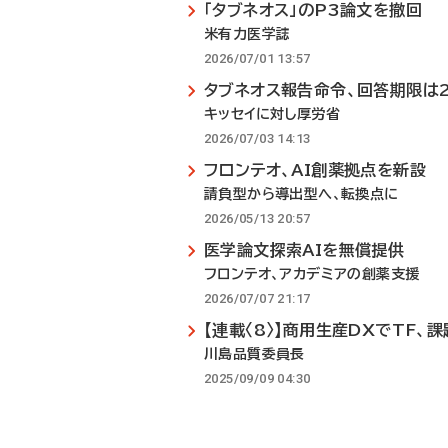
「タブネオス」のP3論文を撤回
米有力医学誌
2026/07/01 13:57
タブネオス報告命令、回答期限は
キッセイに対し厚労省
2026/07/03 14:13
フロンテオ、AI創薬拠点を新設
請負型から導出型へ、転換点に
2026/05/13 20:57
医学論文探索AIを無償提供
フロンテオ、アカデミアの創薬支援
2026/07/07 21:17
【連載〈8〉】商用生産DXでTF、
川島品質委員長
2025/09/09 04:30