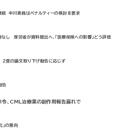
継続 中川委員はペナルティーの検討を要求
動なし 厚労省が資料提出へ、「医療保険への影響」どう評価
 2度の論文取り下げ勧告に応じず
勧告
命令、CML治療薬の副作用報告漏れで
化」の意向