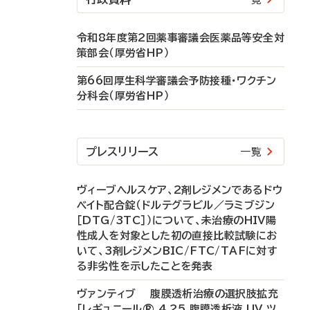
令和8年度第2回薬事審議会医薬品等安全対
策部会（厚労省HP）
第66回厚生科学審議会予防接種・ワクチン
分科会（厚労省HP）
プレスリリース
一覧
ヴィーブヘルスケア、2剤レジメンであるドウ
ベイト配合錠（ドルテグラビル／ラミブジン
［DTG/3TC］）について、未治療のHIV陽
性成人を対象とした初の直接比較試験にお
いて、3剤レジメンBIC/FTC/TAFに対す
る非劣性を示したことを発表
ヴァンティブ 腹膜透析治療の選択肢拡充
「レギュニール® 4.25 腹膜透析液 UV ツ