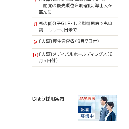
開発の優先順位を明確化、導出入を
盛んに
初の低分子GLP-1、2型糖尿病でも申
請 リリー、日米で
〔人事〕厚生労働省（8月7日付）
〔人事〕メディパルホールディングス（8
月5日付）
寄
稿
じほう採用案内