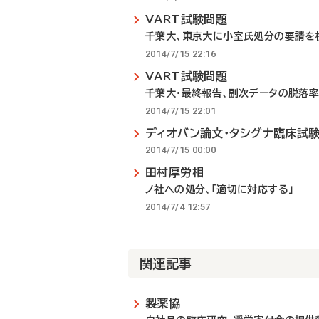
VART試験問題
千葉大、東京大に小室氏処分の要請を
2014/7/15 22:16
VART試験問題
千葉大・最終報告、副次データの脱落率
2014/7/15 22:01
ディオバン論文・タシグナ臨床試験
2014/7/15 00:00
田村厚労相
ノ社への処分、「適切に対応する」
2014/7/4 12:57
関連記事
製薬協