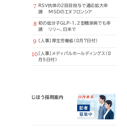
RSV抗体の2回目投与で適応拡大申
請 MSDのエヌフロンシア
初の低分子GLP-1、2型糖尿病でも申
請 リリー、日米で
〔人事〕厚生労働省（8月7日付）
〔人事〕メディパルホールディングス（8
月5日付）
寄
稿
じほう採用案内