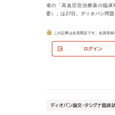
省の「高血圧症治療薬の臨床
委）」は27日、ディオバン問
この記事は会員限定です。
会員登録
非
会
ログイン
員
の
閲
覧
制
限
に
つ
い
て
ディオバン論文・タシグナ臨床試