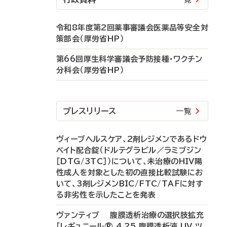
令和8年度第2回薬事審議会医薬品等安全対
策部会（厚労省HP）
第66回厚生科学審議会予防接種・ワクチン
分科会（厚労省HP）
プレスリリース
一覧
ヴィーブヘルスケア、2剤レジメンであるドウ
ベイト配合錠（ドルテグラビル／ラミブジン
［DTG/3TC］）について、未治療のHIV陽
性成人を対象とした初の直接比較試験にお
いて、3剤レジメンBIC/FTC/TAFに対す
る非劣性を示したことを発表
ヴァンティブ 腹膜透析治療の選択肢拡充
「レギュニール® 4.25 腹膜透析液 UV ツ