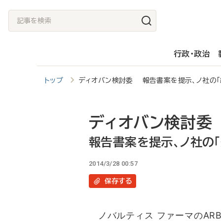
メ
記
イ
事
ン
を
行政・政治
コ
検
ン
索
トップ
ディオバン検討委 報告書案を提示、ノ社の「
テ
ン
ツ
ディオバン検討委
に
報告書案を提示、ノ社の
移
2014/3/28 00:57
動
保存
する
ノバルティス ファーマのAR