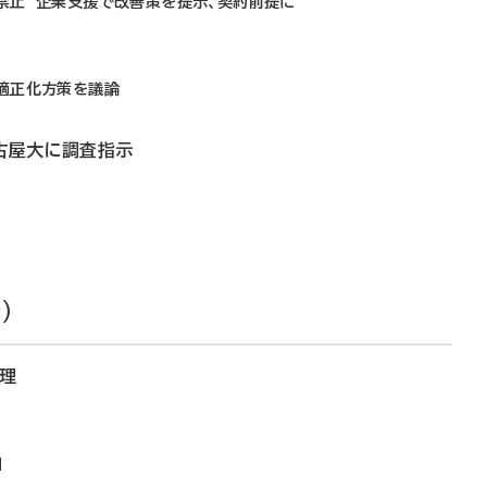
禁止 企業支援で改善策を提示、契約前提に
適正化方策を議論
名古屋大に調査指示
）
管理
」