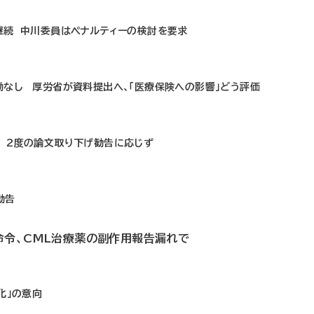
継続 中川委員はペナルティーの検討を要求
動なし 厚労省が資料提出へ、「医療保険への影響」どう評価
 2度の論文取り下げ勧告に応じず
勧告
命令、CML治療薬の副作用報告漏れで
化」の意向