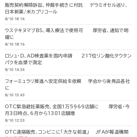
販売契約解除訴訟、仲裁手続きに付託 デラミオセル巡り、
日本新薬/米カプリコール
8/10 18:16
ウステキヌマブBS、導入療法で使用可 厚労省、通知で明
確に
8/10 18:16
ロシュ・D、AD検査薬を国内申請 217位リン酸化タウタン
パクを血漿で測定
8/10 14:26
フォーミュラリ推進へ安定供給を依頼 学会から後発品各社
に
8/10 13:43
OTC緊急避妊薬販売、全国1万5969店舗に 厚労省・今
月3日時点、6月から1381店舗増
8/10 12:33
OTC遠隔販売、コンビニに「大きな前進」 JFAが報道機関