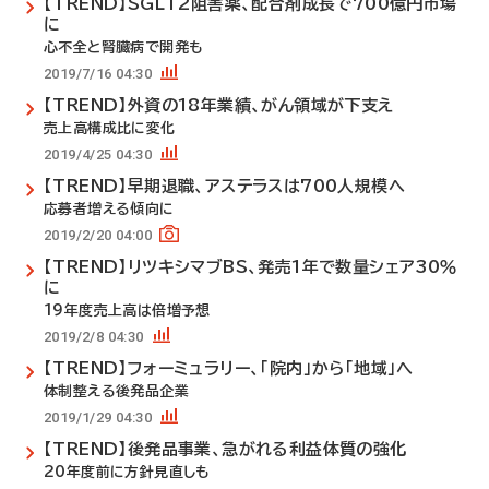
【TREND】SGLT2阻害薬、配合剤成長で700億円市場
に
心不全と腎臓病で開発も
2019/7/16 04:30
【TREND】外資の18年業績、がん領域が下支え
売上高構成比に変化
2019/4/25 04:30
【TREND】早期退職、アステラスは700人規模へ
応募者増える傾向に
2019/2/20 04:00
【TREND】リツキシマブBS、発売1年で数量シェア30％
に
19年度売上高は倍増予想
2019/2/8 04:30
【TREND】フォーミュラリー、「院内」から「地域」へ
体制整える後発品企業
2019/1/29 04:30
【TREND】後発品事業、急がれる利益体質の強化
20年度前に方針見直しも