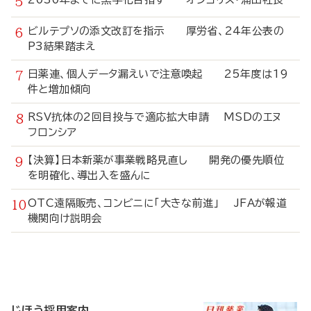
ビルテプソの添文改訂を指示 厚労省、24年公表の
P3結果踏まえ
日薬連、個人データ漏えいで注意喚起 25年度は19
件と増加傾向
RSV抗体の2回目投与で適応拡大申請 MSDのエヌ
フロンシア
【決算】日本新薬が事業戦略見直し 開発の優先順位
を明確化、導出入を盛んに
OTC遠隔販売、コンビニに「大きな前進」 JFAが報道
機関向け説明会
寄
稿
じほう採用案内