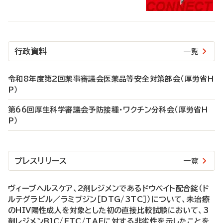
行政資料
一覧
令和8年度第2回薬事審議会医薬品等安全対策部会（厚労省H
P）
第66回厚生科学審議会予防接種・ワクチン分科会（厚労省H
P）
プレスリリース
一覧
ヴィーブヘルスケア、2剤レジメンであるドウベイト配合錠（ド
ルテグラビル／ラミブジン［DTG/3TC］）について、未治療
のHIV陽性成人を対象とした初の直接比較試験において、3
剤レジメンBIC/FTC/TAFに対する非劣性を示したことを