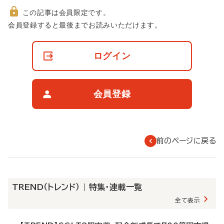
この記事は会員限定です。
非
会員登録すると最後までお読みいただけます。
会
員
の
ログイン
閲
覧
制
限
会員登録
に
つ
い
て
前のページに戻る
TREND（トレンド） | 特集・連載一覧
全て表示