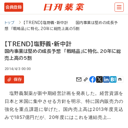
メ
会員登録
イ
ン
トップ
【TREND】塩野義・新中計 国内事業は堅めの成長予
想 「戦略品」に特化、20年に総売上高の5割
コ
ン
【TREND】塩野義・新中計
テ
国内事業は堅めの成長予想 「戦略品」に特化、20年に総
売上高の5割
ン
ツ
2014/4/3 00:00
に
保存
移
塩野義製薬が新中期経営計画を発表した。経営資源を
動
日本と米国に集中させる方針を明示、特に国内販売力の
強化を重点課題に挙げた。国内売上高は2013年度見込
みで1857億円だが、20年度にはこれを連結売上…