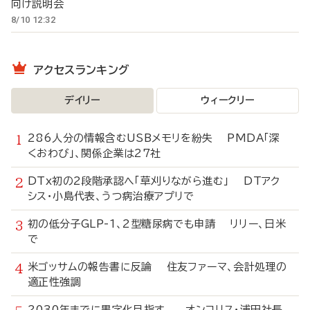
向け説明会
8/10 12:32
アクセスランキング
デイリー
ウィークリー
286人分の情報含むUSBメモリを紛失 PMDA「深
くおわび」、関係企業は27社
DTx初の2段階承認へ「草刈りながら進む」 DTアク
シス・小島代表、うつ病治療アプリで
初の低分子GLP-1、2型糖尿病でも申請 リリー、日米
で
米ゴッサムの報告書に反論 住友ファーマ、会計処理の
適正性強調
2030年までに黒字化目指す オンコリス・浦田社長