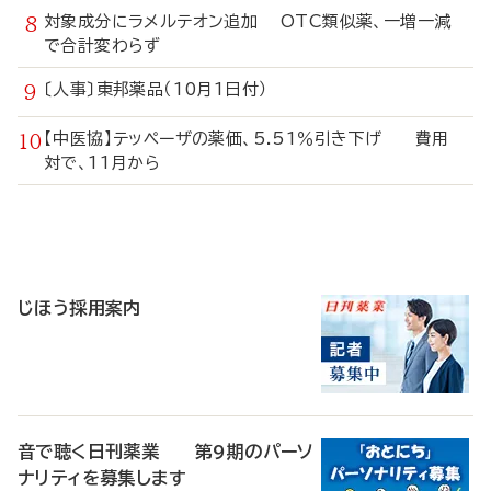
対象成分にラメルテオン追加 OTC類似薬、一増一減
で合計変わらず
〔人事〕東邦薬品（10月1日付）
【中医協】テッペーザの薬価、5.51％引き下げ 費用
対で、11月から
寄
稿
じほう採用案内
音で聴く日刊薬業 第9期のパーソ
ナリティを募集します