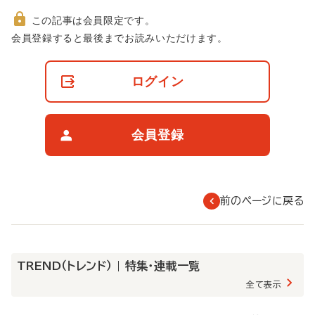
この記事は会員限定です。
非
会員登録すると最後までお読みいただけます。
会
員
の
ログイン
閲
覧
制
限
会員登録
に
つ
い
て
前のページに戻る
TREND（トレンド） | 特集・連載一覧
全て表示