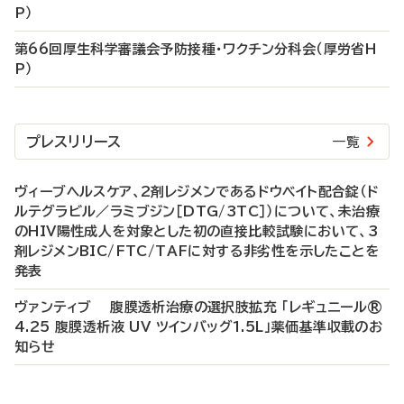
P）
第66回厚生科学審議会予防接種・ワクチン分科会（厚労省H
P）
プレスリリース
一覧
ヴィーブヘルスケア、2剤レジメンであるドウベイト配合錠（ド
ルテグラビル／ラミブジン［DTG/3TC］）について、未治療
のHIV陽性成人を対象とした初の直接比較試験において、3
剤レジメンBIC/FTC/TAFに対する非劣性を示したことを
発表
ヴァンティブ 腹膜透析治療の選択肢拡充 「レギュニール®
4.25 腹膜透析液 UV ツインバッグ1.5L」薬価基準収載のお
知らせ