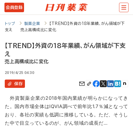
メ
会員登録
イ
ン
トップ
製薬企業
【TREND】外資の18年業績、がん領域が下
支え 売上高構成比に変化
コ
ン
【TREND】外資の18年業績、がん領域が下支
テ
え
ン
売上高構成比に変化
ツ
2019/4/25 04:30
に
保存
移
外資製薬企業の2018年国内業績が明らかになってき
動
た。国内市場全体はIQVIA調べで前年比1.7％減となって
おり、各社の実績も低調に推移している。ただ、そうし
た中で目立っているのが、がん領域の成長だ…