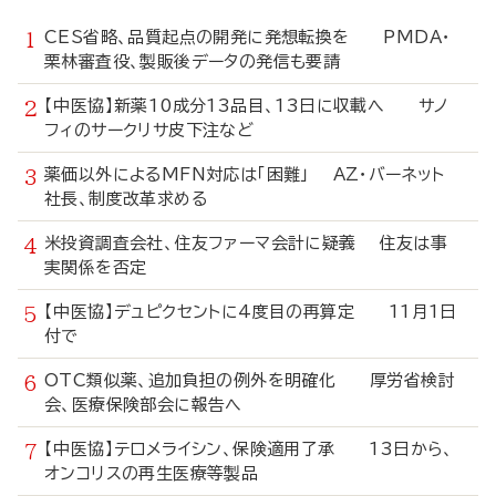
CES省略、品質起点の開発に発想転換を PMDA・
栗林審査役、製販後データの発信も要請
【中医協】新薬10成分13品目、13日に収載へ サノ
フィのサークリサ皮下注など
薬価以外によるMFN対応は「困難」 AZ・バーネット
社長、制度改革求める
米投資調査会社、住友ファーマ会計に疑義 住友は事
実関係を否定
【中医協】デュピクセントに4度目の再算定 11月1日
付で
OTC類似薬、追加負担の例外を明確化 厚労省検討
会、医療保険部会に報告へ
【中医協】テロメライシン、保険適用了承 13日から、
オンコリスの再生医療等製品