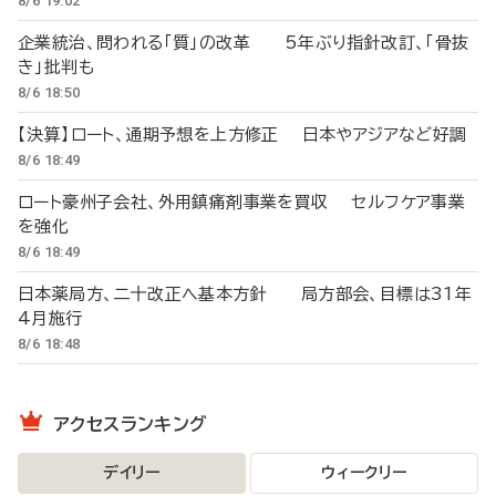
8/6 19:02
企業統治、問われる「質」の改革 5年ぶり指針改訂、「骨抜
き」批判も
8/6 18:50
【決算】ロート、通期予想を上方修正 日本やアジアなど好調
8/6 18:49
ロート豪州子会社、外用鎮痛剤事業を買収 セルフケア事業
を強化
8/6 18:49
日本薬局方、二十改正へ基本方針 局方部会、目標は31年
4月施行
8/6 18:48
アクセスランキング
デイリー
ウィークリー