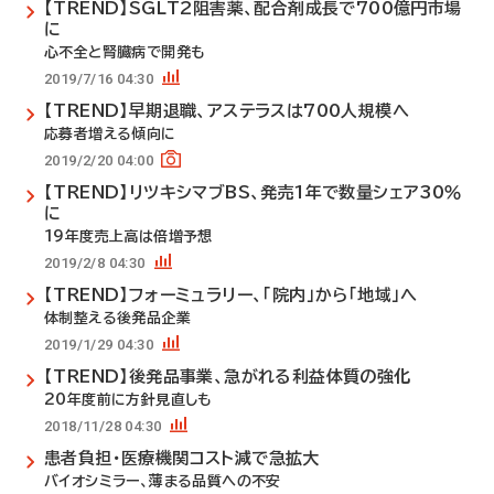
【TREND】SGLT2阻害薬、配合剤成長で700億円市場
に
心不全と腎臓病で開発も
2019/7/16 04:30
【TREND】早期退職、アステラスは700人規模へ
応募者増える傾向に
2019/2/20 04:00
【TREND】リツキシマブBS、発売1年で数量シェア30％
に
19年度売上高は倍増予想
2019/2/8 04:30
【TREND】フォーミュラリー、「院内」から「地域」へ
体制整える後発品企業
2019/1/29 04:30
【TREND】後発品事業、急がれる利益体質の強化
20年度前に方針見直しも
2018/11/28 04:30
患者負担・医療機関コスト減で急拡大
バイオシミラー、薄まる品質への不安