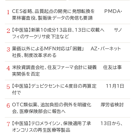
CES省略、品質起点の開発に発想転換を PMDA・
栗林審査役、製販後データの発信も要請
【中医協】新薬10成分13品目、13日に収載へ サノ
フィのサークリサ皮下注など
薬価以外によるMFN対応は「困難」 AZ・バーネット
社長、制度改革求める
米投資調査会社、住友ファーマ会計に疑義 住友は事
実関係を否定
【中医協】デュピクセントに4度目の再算定 11月1日
付で
OTC類似薬、追加負担の例外を明確化 厚労省検討
会、医療保険部会に報告へ
【中医協】テロメライシン、保険適用了承 13日から、
オンコリスの再生医療等製品