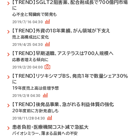
【TREND】SGLT2阻害薬、配合剤成長で700億円市場
に
心不全と腎臓病で開発も
2019/7/16 04:30
【TREND】外資の18年業績、がん領域が下支え
売上高構成比に変化
2019/4/25 04:30
【TREND】早期退職、アステラスは700人規模へ
応募者増える傾向に
2019/2/20 04:00
【TREND】リツキシマブBS、発売1年で数量シェア30％
に
19年度売上高は倍増予想
2019/2/8 04:30
【TREND】後発品事業、急がれる利益体質の強化
20年度前に方針見直しも
2018/11/28 04:30
患者負担・医療機関コスト減で急拡大
バイオシミラー、薄まる品質への不安