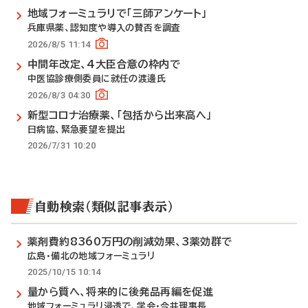
地域フォーミュラリで「三師アンケート」
兵庫県薬、認知度や導入の賛否を調査
2026/8/5 11:14
中間年改定、4大臣合意の枠内で
中医協診療側委員に就任の渡邊氏
2026/8/3 04:30
新型コロナ治療薬、「包括から出来高へ」
日病協、緊急要望を提出
2026/7/31 10:20
自動検索（類似記事表示）
薬剤費約8360万円の削減効果、3薬効群で
広島・備北の地域フォーミュラリ
2025/10/15 10:14
量から質へ、将来的に後発品再編を促進
地域フォーミュラリ浸透で、学会・今井理事長