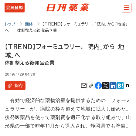
メ
会員登録
イ
ン
トップ
団体
【TREND】フォーミュラリー、「院内」から「地域」
へ 体制整える後発品企業
コ
ン
【TREND】フォーミュラリー、「院内」から「地
テ
域」へ
ン
体制整える後発品企業
ツ
2019/1/29 04:30
に
保存
移
有効で経済的な薬物治療を提供するための「フォーミ
動
ュラリー」が、病院の枠を超えて地域に拡大し始めた。
後発医薬品を使って薬剤費を適正化する取り組みで、山
形県の一部で昨年11月から導入され、静岡県でも準備…