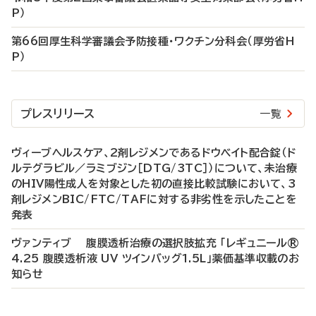
P）
第66回厚生科学審議会予防接種・ワクチン分科会（厚労省H
P）
プレスリリース
一覧
ヴィーブヘルスケア、2剤レジメンであるドウベイト配合錠（ド
ルテグラビル／ラミブジン［DTG/3TC］）について、未治療
のHIV陽性成人を対象とした初の直接比較試験において、3
剤レジメンBIC/FTC/TAFに対する非劣性を示したことを
発表
ヴァンティブ 腹膜透析治療の選択肢拡充 「レギュニール®
4.25 腹膜透析液 UV ツインバッグ1.5L」薬価基準収載のお
知らせ