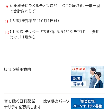
対象成分にラメルテオン追加 OTC類似薬、一増一減
で合計変わらず
〔人事〕東邦薬品（10月1日付）
【中医協】テッペーザの薬価、5.51％引き下げ 費用
対で、11月から
寄
稿
じほう採用案内
音で聴く日刊薬業 第9期のパーソ
ナリティを募集します