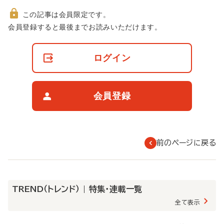
この記事は会員限定です。
非
会員登録すると最後までお読みいただけます。
会
員
の
ログイン
閲
覧
制
限
会員登録
に
つ
い
て
前のページに戻る
TREND（トレンド） | 特集・連載一覧
全て表示