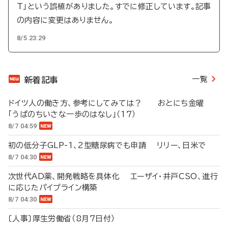
T」という誤植がありました。すでに修正しています。記事
の内容に変更はありません。
8/5 23:29
一覧
新着記事
ドイツ人の働き方、参考にしてみては？ おとにち金曜
「うぱのちいさな一歩のはなし」（17）
8/7 04:59
初の低分子GLP-1、2型糖尿病でも申請 リリー、日米で
8/7 04:30
次世代AD薬、開発戦略を具体化 エーザイ・井戸CSO、進行
に応じたパイプライン構築
8/7 04:30
〔人事〕厚生労働省（8月7日付）