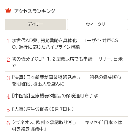
アクセスランキング
デイリー
ウィークリー
次世代AD薬、開発戦略を具体化 エーザイ・井戸CS
O、進行に応じたパイプライン構築
初の低分子GLP-1、2型糖尿病でも申請 リリー、日米
で
【決算】日本新薬が事業戦略見直し 開発の優先順位
を明確化、導出入を盛んに
【中医協】医療機器3製品の保険適用を了承
〔人事〕厚生労働省（8月7日付）
タブネオス、欧州で承認取り消し キッセイ「日本では
引き続き協議中」