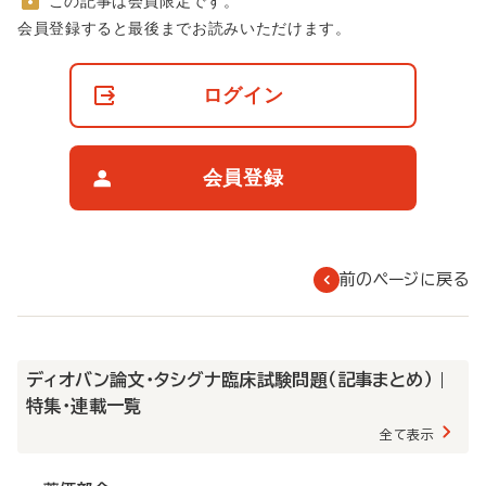
この記事は会員限定です。
非
会員登録すると最後までお読みいただけます。
会
員
の
ログイン
閲
覧
制
限
会員登録
に
つ
い
て
前のページに戻る
ディオバン論文・タシグナ臨床試験問題（記事まとめ） |
特集・連載一覧
全て表示