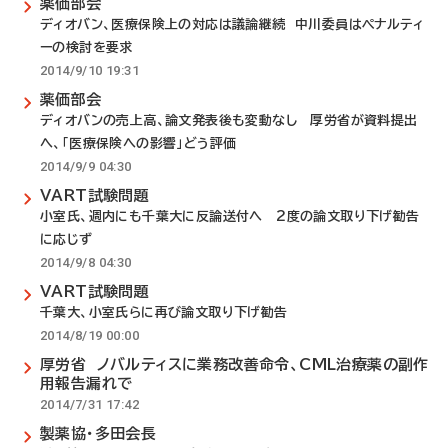
薬価部会
ディオバン、医療保険上の対応は議論継続 中川委員はペナルティ
ーの検討を要求
2014/9/10 19:31
薬価部会
ディオバンの売上高、論文発表後も変動なし 厚労省が資料提出
へ、「医療保険への影響」どう評価
2014/9/9 04:30
VART試験問題
小室氏、週内にも千葉大に反論送付へ 2度の論文取り下げ勧告
に応じず
2014/9/8 04:30
VART試験問題
千葉大、小室氏らに再び論文取り下げ勧告
2014/8/19 00:00
厚労省 ノバルティスに業務改善命令、CML治療薬の副作
用報告漏れで
2014/7/31 17:42
製薬協・多田会長