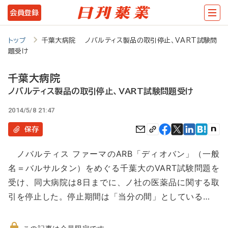
メ
会員登録
イ
ン
トップ
千葉大病院 ノバルティス製品の取引停止、VART試験問
題受け
コ
ン
千葉大病院
テ
ノバルティス製品の取引停止、VART試験問題受け
ン
2014/5/8 21:47
ツ
保存
に
ノバルティス ファーマのARB「ディオバン」（一般
移
名＝バルサルタン）をめぐる千葉大のVART試験問題を
動
受け、同大病院は8日までに、ノ社の医薬品に関する取
引を停止した。停止期間は「当分の間」としている…