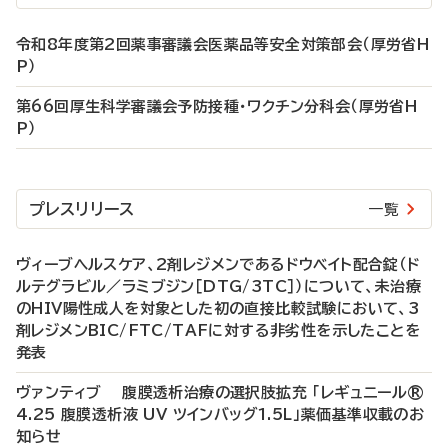
令和8年度第2回薬事審議会医薬品等安全対策部会（厚労省H
P）
第66回厚生科学審議会予防接種・ワクチン分科会（厚労省H
P）
プレスリリース
一覧
ヴィーブヘルスケア、2剤レジメンであるドウベイト配合錠（ド
ルテグラビル／ラミブジン［DTG/3TC］）について、未治療
のHIV陽性成人を対象とした初の直接比較試験において、3
剤レジメンBIC/FTC/TAFに対する非劣性を示したことを
発表
ヴァンティブ 腹膜透析治療の選択肢拡充 「レギュニール®
4.25 腹膜透析液 UV ツインバッグ1.5L」薬価基準収載のお
知らせ