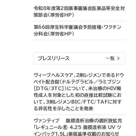
令和8年度第2回薬事審議会医薬品等安全対
策部会（厚労省HP）
第66回厚生科学審議会予防接種・ワクチン
分科会（厚労省HP）
プレスリリース
一覧
ヴィーブヘルスケア、2剤レジメンであるドウ
ベイト配合錠（ドルテグラビル／ラミブジン
［DTG/3TC］）について、未治療のHIV陽
性成人を対象とした初の直接比較試験にお
いて、3剤レジメンBIC/FTC/TAFに対す
る非劣性を示したことを発表
ヴァンティブ 腹膜透析治療の選択肢拡充
「レギュニール® 4.25 腹膜透析液 UV ツ
インバッグ1.5L」薬価基準収載のお知らせ