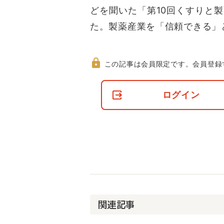
どを聞いた「第10回くすりと
た。製薬産業を「信頼できる」と
この記事は会員限定です。
会員登録
非
会
ログイン
員
の
閲
覧
制
限
に
つ
い
て
関連記事