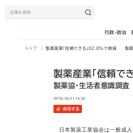
メ
記
イ
事
ン
を
行政・政治
コ
検
ン
索
トップ
製薬産業「信頼できる」82.8％で微減 製
テ
ン
ツ
製薬産業「信頼でき
に
製薬協・生活者意識調査
移
2016/10/21 16:20
動
保存
する
日本製薬工業協会は一般成人