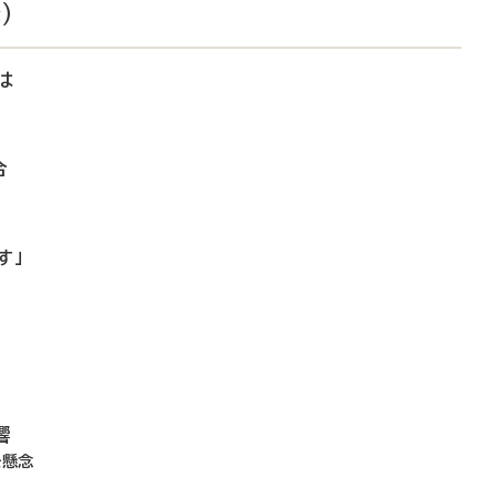
）
は
合
す」
響
を懸念