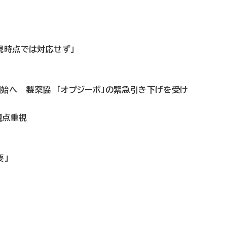
現時点では対応せず」
始へ 製薬協 「オプジーボ」の緊急引き下げを受け
観点重視
要」