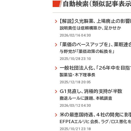
自動検索（類似記事表示
【解説】久光製薬、上場廃止の影響
説明責任は信頼構築か、足かせか
2026/02/16 04:30
「薬価のベースアップを」、薬粧連
与野党が「薬価政策の転換を」
2025/10/28 23:10
一般社団法人化、「26年中を目指
製薬協・木下理事長
2025/12/18 20:05
G1見直し、消極的支持が半数
撤退ルールに課題、本紙調査
2026/03/12 04:30
米の最恵国待遇、4社の開発に影
EFPIAエルリヒ会長、ラグ/ロス悪化
2025/10/21 23:18