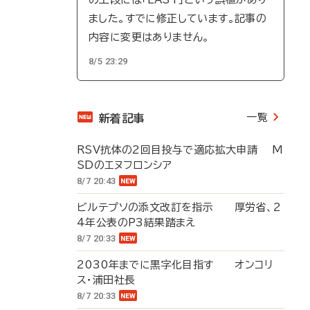
ました。すでに修正しています。記事の
内容に変更はありません。
8/5 23:29
一覧
新着記事
RSV抗体の2回目投与で適応拡大申請 M
SDのエヌフロンシア
8/7 20:43
ビルテプソの添文改訂を指示 厚労省、2
4年公表のP3結果踏まえ
8/7 20:33
2030年までに黒字化目指す オンコリ
ス・浦田社長
8/7 20:33