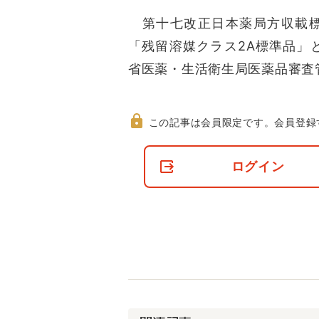
第十七改正日本薬局方収載標
「残留溶媒クラス2A標準品」
省医薬・生活衛生局医薬品審査
この記事は会員限定です。
会員登録
非
会
ログイン
員
の
閲
覧
制
限
に
つ
い
て