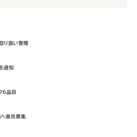
取り扱い整理
を通知
76品目
補へ意見募集