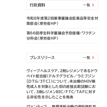
行政資料
一覧
令和8年度第2回薬事審議会医薬品等安全対
策部会（厚労省HP）
第66回厚生科学審議会予防接種・ワクチン
分科会（厚労省HP）
プレスリリース
一覧
ヴィーブヘルスケア、2剤レジメンであるドウ
ベイト配合錠（ドルテグラビル／ラミブジン
［DTG/3TC］）について、未治療のHIV陽
性成人を対象とした初の直接比較試験にお
いて、3剤レジメンBIC/FTC/TAFに対す
る非劣性を示したことを発表
ヴァンティブ 腹膜透析治療の選択肢拡充