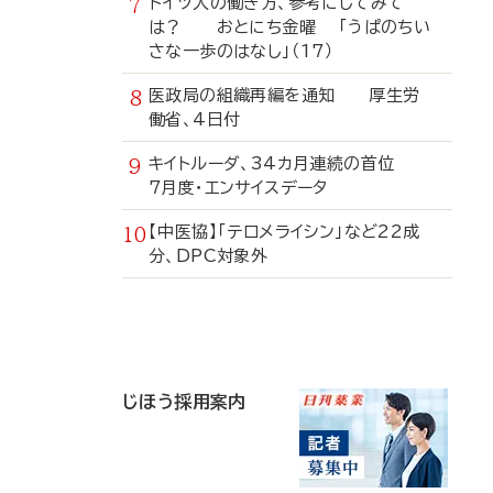
ドイツ人の働き方、参考にしてみて
は？ おとにち金曜 「うぱのちい
さな一歩のはなし」（17）
医政局の組織再編を通知 厚生労
働省、4日付
キイトルーダ、34カ月連続の首位
7月度・エンサイスデータ
【中医協】「テロメライシン」など22成
分、DPC対象外
寄
稿
じほう採用案内