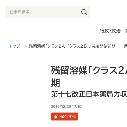
メ
記
イ
事
ン
を
行政・政治
コ
検
ン
索
トップ
残留溶媒「クラス2A」「クラス2B」、供給開始延期
テ
ン
ツ
残留溶媒「クラス2
に
期
移
第十七改正日本薬局方
動
2016/12/28 17:10
保存
する