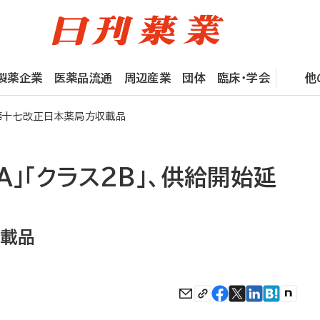
製薬企業
医薬品流通
周辺産業
団体
臨床・学会
他
 第十七改正日本薬局方収載品
A」「クラス2B」、供給開始延
収載品