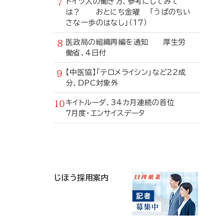
ドイツ人の働き方、参考にしてみて
は？ おとにち金曜 「うぱのちい
さな一歩のはなし」（17）
医政局の組織再編を通知 厚生労
働省、4日付
【中医協】「テロメライシン」など22成
分、DPC対象外
キイトルーダ、34カ月連続の首位
7月度・エンサイスデータ
寄
稿
じほう採用案内