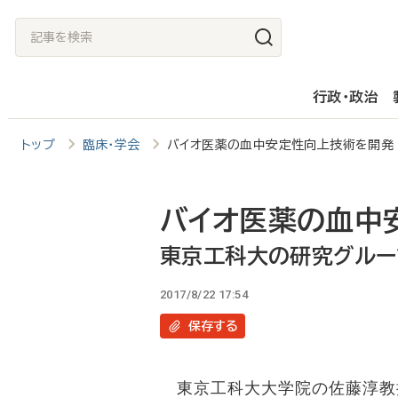
メ
記
イ
事
ン
を
行政・政治
コ
検
ン
索
トップ
臨床・学会
バイオ医薬の血中安定性向上技術を開発
テ
ン
ツ
バイオ医薬の血中
に
東京工科大の研究グルー
移
2017/8/22 17:54
動
保存
する
東京工科大大学院の佐藤淳教