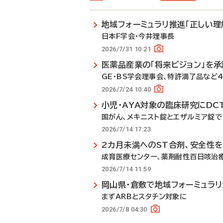
地域フォーミュラリ推進「正しい理
日本F学会・今井理事長
2026/7/31 10:21
医薬品産業の「将来ビジョン」を承
GE・BS学会理事会、特許満了品など
2026/7/24 10:40
小児・AYA対象の臨床研究にDC
国がん、メキニスト錠とエザルミア錠で
2026/7/14 17:23
2カ月未満へのST合剤、安全性
成育医療センター、薬剤耐性百日咳治
2026/7/14 11:59
岡山県・倉敷で地域フォーミュラ
まずARBとスタチン対象に
2026/7/8 04:30