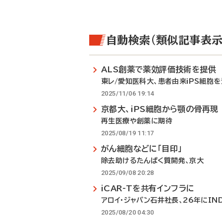
自動検索（類似記事表示
ALS創薬で薬効評価技術を提供
東レ/愛知医科大、患者由来iPS細胞
2025/11/06 19:14
京都大、iPS細胞から顎の骨再現
再生医療や創薬に期待
2025/08/19 11:17
がん細胞などに「目印」
除去助けるたんぱく質開発、京大
2025/09/08 20:28
iCAR-Tを共有インフラに
アロイ・ジャパン石井社長、26年にIN
2025/08/20 04:30