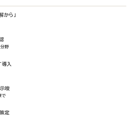
解から」
認
4分野
T導入
を示唆
療で
リ策定