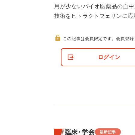
用が少ないバイオ医薬品の血中
技術をヒトラクトフェリンに応
この記事は会員限定です。
会員登録
非
会
ログイン
員
の
閲
覧
制
限
に
つ
い
て
臨床・学会
最新記事