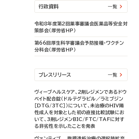
行政資料
一覧
令和8年度第2回薬事審議会医薬品等安全対
策部会（厚労省HP）
第66回厚生科学審議会予防接種・ワクチン
分科会（厚労省HP）
プレスリリース
一覧
ヴィーブヘルスケア、2剤レジメンであるドウ
ベイト配合錠（ドルテグラビル／ラミブジン
［DTG/3TC］）について、未治療のHIV陽
性成人を対象とした初の直接比較試験にお
いて、3剤レジメンBIC/FTC/TAFに対す
る非劣性を示したことを発表
ヴァンティブ 腹膜透析治療の選択肢拡充