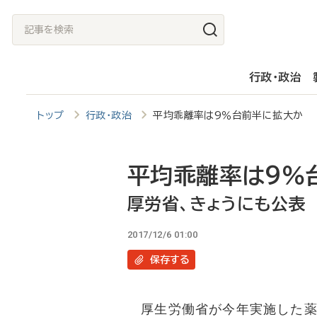
メ
記
イ
事
ン
を
行政・政治
コ
検
ン
索
トップ
行政・政治
平均乖離率は9％台前半に拡大か 
テ
ン
ツ
平均乖離率は9％
に
厚労省、きょうにも公表
移
2017/12/6 01:00
動
保存
する
厚生労働省が今年実施した薬