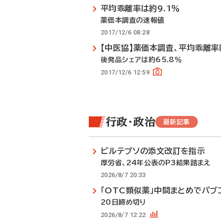
平均乖離率は約9.1％
薬価本調査の速報値
2017/12/6 08:28
【中医協】薬価本調査、平均乖離率
後発品シェアは約65.8％
2017/12/6 12:59
行政・政治
最新記事
ビルテプソの添文改訂を指示
厚労省、24年公表のP3結果踏まえ
2026/8/7 20:33
「OTC類似薬」中間まとめでパブ
20日締め切り
2026/8/7 12:22