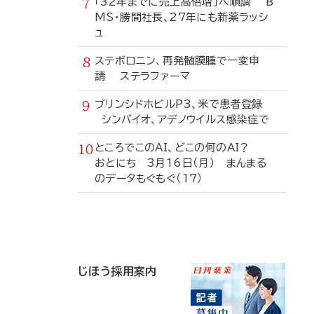
「32年までに売上高倍増」へ順調 B
MS・勝間社長、27年にも新薬ラッシ
ュ
ステボロニン、再発髄膜腫で一変申
請 ステラファーマ
ブリンシドホビルP3、米で患者登録
シンバイオ、アデノウイルス感染症で
ところでこのAI、どこの何のAI？
おとにち 3月16日（月） まんまる
のデータもぐもぐ（17）
寄
稿
じほう採用案内