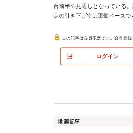
台前半の見通しとなっている。
定の引き下げ率は薬価ベースで
この記事は会員限定です。
会員登録
非
会
ログイン
員
の
閲
覧
制
限
に
つ
い
て
関連記事