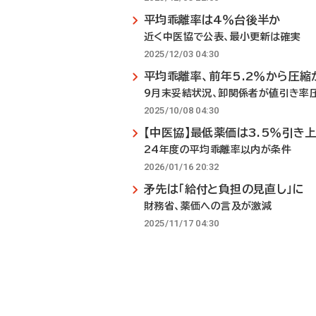
平均乖離率は4％台後半か
近く中医協で公表、最小更新は確実
2025/12/03 04:30
平均乖離率、前年5.2％から圧縮
9月末妥結状況、卸関係者が値引き率
2025/10/08 04:30
【中医協】最低薬価は3.5％引き
24年度の平均乖離率以内が条件
2026/01/16 20:32
矛先は「給付と負担の見直し」に
財務省、薬価への言及が激減
2025/11/17 04:30