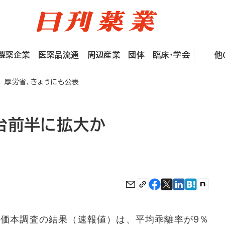
製薬企業
医薬品流通
周辺産業
団体
臨床・学会
他
厚労省、きょうにも公表
台前半に拡大か
価本調査の結果（速報値）は、平均乖離率が9％