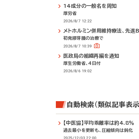
14成分の一般名を周知
厚労省
2026/8/7 12:22
メトホルミン併用維持療法、先進
初発膠芽腫の治療で
2026/8/7 10:39
医政局の組織再編を通知
厚生労働省、4日付
2026/8/6 19:02
自動検索（類似記事表示
【中医協】平均乖離率は約4.8％
過去最小を更新も、圧縮傾向は鈍化
2025/12/03 22:00