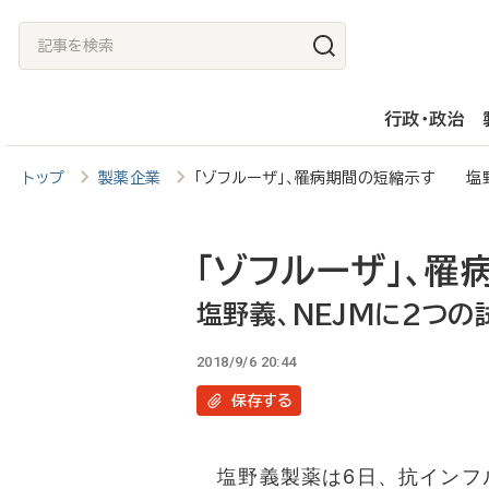
メ
記
イ
事
ン
を
行政・政治
コ
検
ン
索
トップ
製薬企業
「ゾフルーザ」、罹病期間の短縮示す 塩野
テ
ン
ツ
「ゾフルーザ」、罹
に
塩野義、NEJMに2つの
移
2018/9/6 20:44
動
保存
する
塩野義製薬は6日、抗インフ