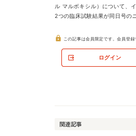
ル マルボキシル）について、
2つの臨床試験結果が同日号の
この記事は会員限定です。
会員登録
非
会
ログイン
員
の
閲
覧
制
限
に
つ
い
て
関連記事