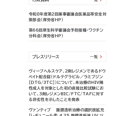
令和8年度第2回薬事審議会医薬品等安全対
策部会（厚労省HP）
第66回厚生科学審議会予防接種・ワクチン
分科会（厚労省HP）
プレスリリース
一覧
ヴィーブヘルスケア、2剤レジメンであるドウ
ベイト配合錠（ドルテグラビル／ラミブジン
［DTG/3TC］）について、未治療のHIV陽
性成人を対象とした初の直接比較試験にお
いて、3剤レジメンBIC/FTC/TAFに対す
る非劣性を示したことを発表
ヴァンティブ 腹膜透析治療の選択肢拡充
「レギュニール® 4.25 腹膜透析液 UV ツ