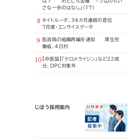
は？ おとにち金曜 「うぱのちい
さな一歩のはなし」（17）
キイトルーダ、34カ月連続の首位
7月度・エンサイスデータ
医政局の組織再編を通知 厚生労
働省、4日付
【中医協】「テロメライシン」など22成
分、DPC対象外
寄
稿
じほう採用案内