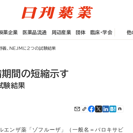
製薬企業
医薬品流通
周辺産業
団体
臨床・学会
他
義、NEJMに2つの試験結果
病期間の短縮示す
試験結果
ルエンザ薬「ゾフルーザ」（一般名＝バロキサビ