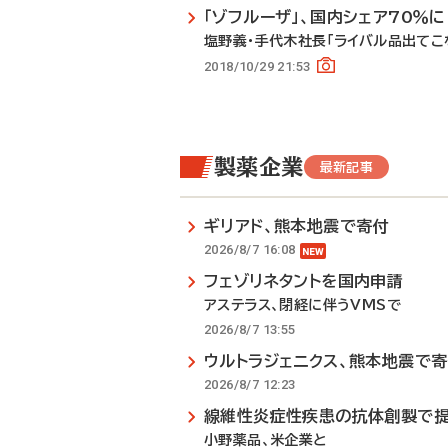
「ゾフルーザ」、国内シェア70％
塩野義・手代木社長「ライバル品出てこ
2018/10/29 21:53
製薬企業
最新記事
ギリアド、熊本地震で寄付
2026/8/7 16:08
フェゾリネタントを国内申請
アステラス、閉経に伴うVMSで
2026/8/7 13:55
ウルトラジェニクス、熊本地震で
2026/8/7 12:23
線維性炎症性疾患の抗体創製で
小野薬品、米企業と