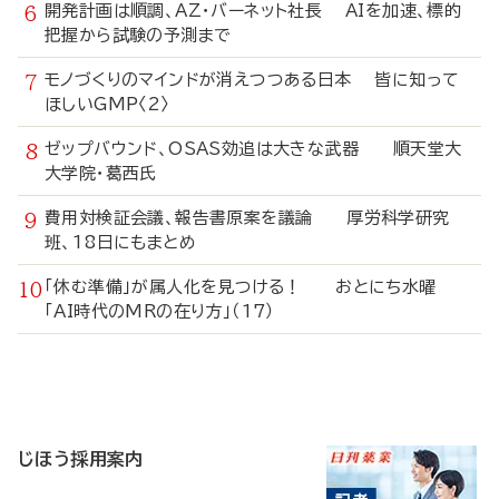
開発計画は順調、AZ・バーネット社長 AIを加速、標的
把握から試験の予測まで
モノづくりのマインドが消えつつある日本 皆に知って
ほしいGMP〈2〉
ゼップバウンド、OSAS効追は大きな武器 順天堂大
大学院・葛西氏
費用対検証会議、報告書原案を議論 厚労科学研究
班、18日にもまとめ
「休む準備」が属人化を見つける！ おとにち水曜
「AI時代のMRの在り方」（17）
寄
稿
じほう採用案内