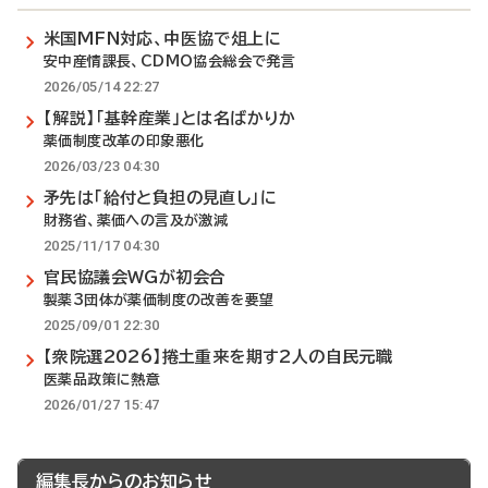
米国MFN対応、中医協で俎上に
安中産情課長、CDMO協会総会で発言
2026/05/14 22:27
【解説】「基幹産業」とは名ばかりか
薬価制度改革の印象悪化
2026/03/23 04:30
矛先は「給付と負担の見直し」に
財務省、薬価への言及が激減
2025/11/17 04:30
官民協議会WGが初会合
製薬3団体が薬価制度の改善を要望
2025/09/01 22:30
【衆院選2026】捲土重来を期す2人の自民元職
医薬品政策に熱意
2026/01/27 15:47
編集長からのお知らせ