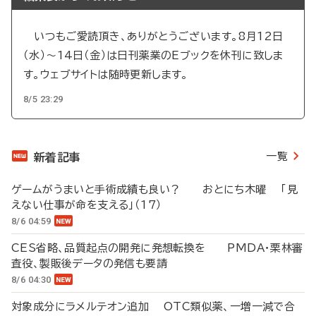
いつもご愛読頂き、ありがとうございます。8月12日
（水）～14日（金）は日刊薬業のEブックを休刊に致しま
す。ウェブサイトは随時更新します。
8/5 23:29
一覧
新着記事
ゲームがうまいと手術成績も良い？ おとにち木曜 「見
えない仕事が命を支える」（17）
8/6 04:59
CES省略、品質起点の開発に発想転換を PMDA・栗林審
査役、製販後データの発信も要請
8/6 04:30
対象成分にラメルテオン追加 OTC類似薬、一増一減で合