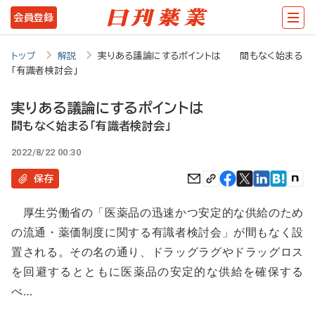
メ
会員登録
イ
ン
トップ
解説
実りある議論にするポイントは 間もなく始まる
「有識者検討会」
コ
ン
実りある議論にするポイントは
テ
間もなく始まる「有識者検討会」
ン
2022/8/22 00:30
ツ
保存
に
厚生労働省の「医薬品の迅速かつ安定的な供給のため
移
の流通・薬価制度に関する有識者検討会」が間もなく設
動
置される。その名の通り、ドラッグラグやドラッグロス
を回避するとともに医薬品の安定的な供給を確保する
べ…