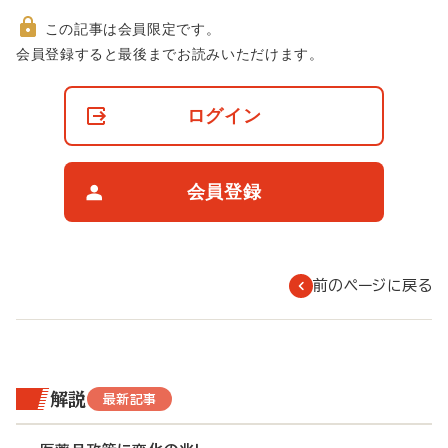
この記事は会員限定です。
非
会員登録すると最後までお読みいただけます。
会
員
の
ログイン
閲
覧
制
限
会員登録
に
つ
い
て
前のページに戻る
解説
最新記事