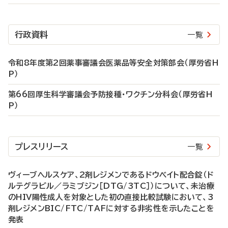
行政資料
一覧
令和8年度第2回薬事審議会医薬品等安全対策部会（厚労省H
P）
第66回厚生科学審議会予防接種・ワクチン分科会（厚労省H
P）
プレスリリース
一覧
ヴィーブヘルスケア、2剤レジメンであるドウベイト配合錠（ド
ルテグラビル／ラミブジン［DTG/3TC］）について、未治療
のHIV陽性成人を対象とした初の直接比較試験において、3
剤レジメンBIC/FTC/TAFに対する非劣性を示したことを
発表