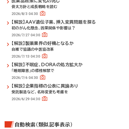
医薬品政策に変化の兆し
骨太方針と成長戦略を読む
2026/8/3 04:30
【解説】AAV遺伝子薬、挿入変異問題を探る
初のがん化懸念、因果関係や影響は？
2026/7/27 04:30
【解説】製薬業界の好機となるか
自維で協議の中医協改革
2026/7/13 04:30
【解説】不眠症、DORAの処方拡大か
「睡眠障害」の標榜解禁で
2026/7/6 04:30
【解説】企業指標の公表に異論あり
受託製造など、名称変更も考慮を
2026/6/29 04:30
自動検索（類似記事表示）