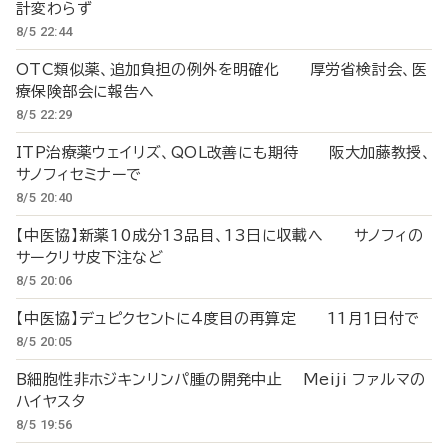
計変わらず
8/5 22:44
OTC類似薬、追加負担の例外を明確化 厚労省検討会、医
療保険部会に報告へ
8/5 22:29
ITP治療薬ウェイリズ、QOL改善にも期待 阪大加藤教授、
サノフィセミナーで
8/5 20:40
【中医協】新薬10成分13品目、13日に収載へ サノフィの
サークリサ皮下注など
8/5 20:06
【中医協】デュピクセントに4度目の再算定 11月1日付で
8/5 20:05
B細胞性非ホジキンリンパ腫の開発中止 Meiji ファルマの
ハイヤスタ
8/5 19:56