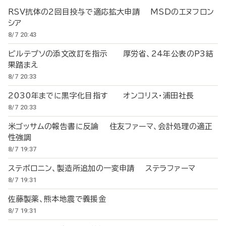
RSV抗体の2回目投与で適応拡大申請 MSDのエヌフロン
シア
8/7 20:43
ビルテプソの添文改訂を指示 厚労省、24年公表のP3結
果踏まえ
8/7 20:33
2030年までに黒字化目指す オンコリス・浦田社長
8/7 20:33
米ゴッサムの報告書に反論 住友ファーマ、会計処理の適正
性強調
8/7 19:37
ステボロニン、製造所追加の一変申請 ステラファーマ
8/7 19:31
佐藤製薬、熊本地震で義援金
8/7 19:31