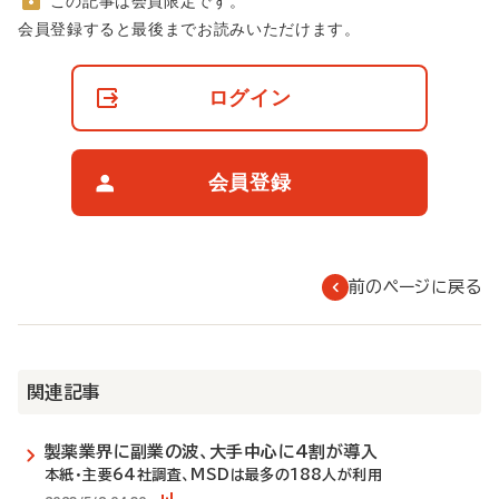
この記事は会員限定です。
非
会員登録すると最後までお読みいただけます。
会
員
の
ログイン
閲
覧
制
限
会員登録
に
つ
い
て
前のページに戻る
関連記事
製薬業界に副業の波、大手中心に4割が導入
本紙・主要64社調査、MSDは最多の188人が利用