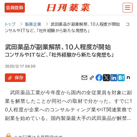
メ
会員登録
イ
ン
トップ
製薬企業
武田薬品が副業解禁、10人程度が開始 コ
ンサルやITなど、「社外経験から新たな発想も」
コ
ン
武田薬品が副業解禁、10人程度が開始
テ
コンサルやITなど、「社外経験から新たな発想も」
ン
2023/2/17 04:30
ツ
保存
に
武田薬品工業が今年度から国内の全従業員を対象に副
移
業を解禁したことが同社への取材で分かった。すでに1
動
0人程度が企業へのコンサルティング業やIT関連業務で
副業を始めている。国内製薬最大手の武田薬品が解禁…