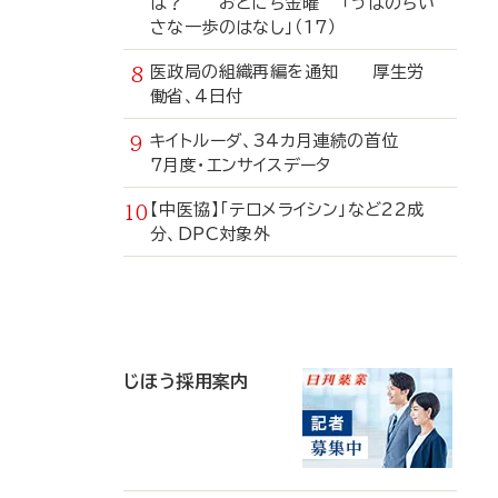
は？ おとにち金曜 「うぱのちい
さな一歩のはなし」（17）
医政局の組織再編を通知 厚生労
働省、4日付
キイトルーダ、34カ月連続の首位
7月度・エンサイスデータ
【中医協】「テロメライシン」など22成
分、DPC対象外
寄
稿
じほう採用案内