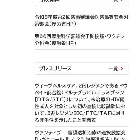
令和8年度第2回薬事審議会医薬品等安全対
策部会（厚労省HP）
第66回厚生科学審議会予防接種・ワクチン
分科会（厚労省HP）
プレスリリース
一覧
ヴィーブヘルスケア、2剤レジメンであるドウ
ベイト配合錠（ドルテグラビル／ラミブジン
［DTG/3TC］）について、未治療のHIV陽
性成人を対象とした初の直接比較試験にお
いて、3剤レジメンBIC/FTC/TAFに対す
る非劣性を示したことを発表
ヴァンティブ 腹膜透析治療の選択肢拡充
「レギュニール® 4.25 腹膜透析液 UV ツ