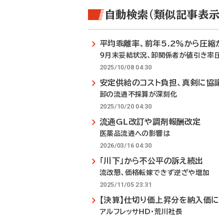
自動検索（類似記事表示
平均乖離率、前年5.2％から圧縮
9月末妥結状況、卸関係者が値引き率
2025/10/08 04:30
安定供給のコスト負担、真剣に協
卸の流通不採算が深刻化
2025/10/20 04:30
流通GL改訂や調剤報酬改定
医薬品流通への影響は
2026/03/16 04:30
「川下」から不公平の訴え続出
流改懇、価格転嫁できず逆ざや増加
2025/11/05 23:31
【決算】仕切り価上昇分を納入価
アルフレッサHD・荒川社長