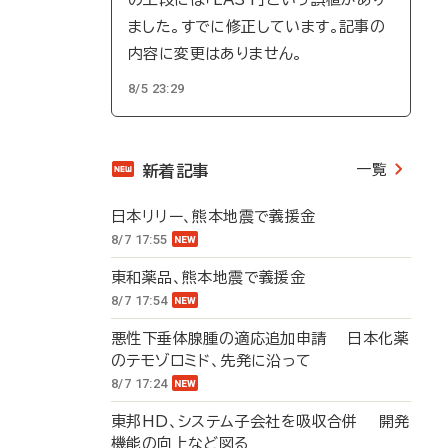
ました。すでに修正しています。記事の
内容に変更はありません。
8/5 23:29
一覧
新着記事
日本リリー、熊本地震で義援金
8/7 17:55
東和薬品、熊本地震で義援金
8/7 17:54
悪性下垂体腺腫の適応追加申請 日本化薬
のテモゾロミド、先発に沿って
8/7 17:24
東邦HD、システム子会社を吸収合併 開発
機能の向上など図る