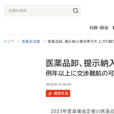
メ
記
イ
事
ン
を
行政・政治
コ
検
ン
索
トップ
医薬品流通
医薬品卸、提示納入価水準引き上げの動
テ
ン
ツ
医薬品卸、提示納
に
例年以上に交渉難航の可
移
2023/6/13 04:30
動
保存
する
2023年度薬価改定後の医薬