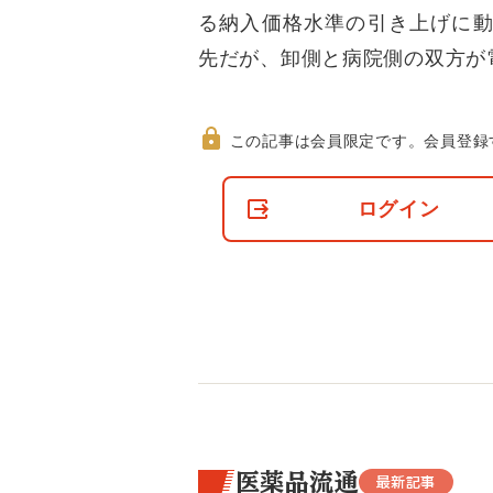
る納入価格水準の引き上げに動
先だが、卸側と病院側の双方が
この記事は会員限定です。
会員登録
非
会
ログイン
員
の
閲
覧
制
限
に
つ
い
て
医薬品流通
最新記事