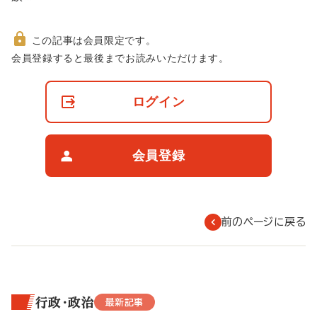
この記事は会員限定です。
非
会員登録すると最後までお読みいただけます。
会
員
の
ログイン
閲
覧
制
限
会員登録
に
つ
い
て
前のページに戻る
行政・政治
最新記事