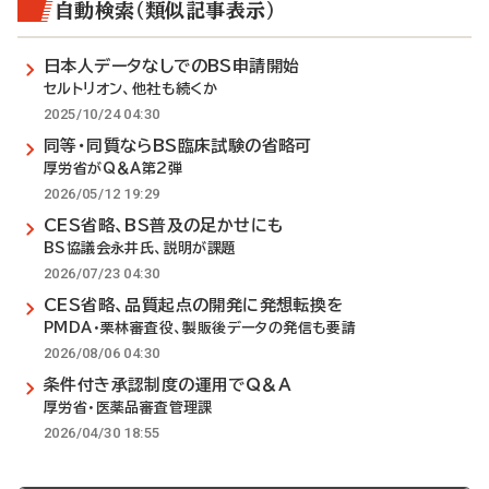
自動検索（類似記事表示）
日本人データなしでのBS申請開始
セルトリオン、他社も続くか
2025/10/24 04:30
同等・同質ならBS臨床試験の省略可
厚労省がQ＆A第2弾
2026/05/12 19:29
CES省略、BS普及の足かせにも
BS協議会永井氏、説明が課題
2026/07/23 04:30
CES省略、品質起点の開発に発想転換を
PMDA・栗林審査役、製販後データの発信も要請
2026/08/06 04:30
条件付き承認制度の運用でQ＆A
厚労省・医薬品審査管理課
2026/04/30 18:55