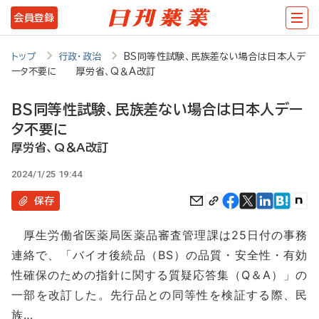
メ
会員登録
イ
ン
トップ
行政・政治
BS同等性試験、民族差ない場合は日本人デ
ータ不要に 厚労省、Q＆A改訂
コ
ン
BS同等性試験、民族差ない場合は日本人デー
テ
タ不要に
ン
厚労省、Q＆A改訂
ツ
2024/1/25 19:44
に
保存
移
厚生労働省医薬局医薬品審査管理課は25日付の事務
動
連絡で、「バイオ後続品（BS）の品質・安全性・有効
性確保のための指針に関する質疑応答集（Q＆A）」の
一部を改訂した。先行品との同等性を検証する際、民
族…