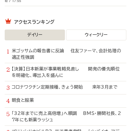
8/7 17:55
アクセスランキング
デイリー
ウィークリー
米ゴッサムの報告書に反論 住友ファーマ、会計処理の
適正性強調
【決算】日本新薬が事業戦略見直し 開発の優先順位
を明確化、導出入を盛んに
コロナワクチン定期接種、きょう開始 来年3月まで
朝食と服薬
「32年までに売上高倍増」へ順調 BMS・勝間社長、2
7年にも新薬ラッシュ