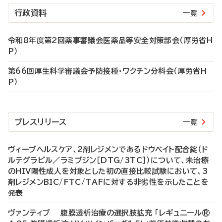
行政資料
一覧
令和8年度第2回薬事審議会医薬品等安全対策部会（厚労省H
P）
第66回厚生科学審議会予防接種・ワクチン分科会（厚労省H
P）
プレスリリース
一覧
ヴィーブヘルスケア、2剤レジメンであるドウベイト配合錠（ド
ルテグラビル／ラミブジン［DTG/3TC］）について、未治療
のHIV陽性成人を対象とした初の直接比較試験において、3
剤レジメンBIC/FTC/TAFに対する非劣性を示したことを
発表
ヴァンティブ 腹膜透析治療の選択肢拡充 「レギュニール®