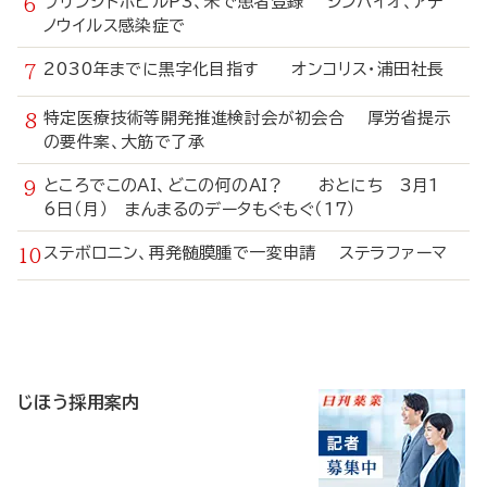
ブリンシドホビルP3、米で患者登録 シンバイオ、アデ
ノウイルス感染症で
2030年までに黒字化目指す オンコリス・浦田社長
特定医療技術等開発推進検討会が初会合 厚労省提示
の要件案、大筋で了承
ところでこのAI、どこの何のAI？ おとにち 3月1
6日（月） まんまるのデータもぐもぐ（17）
ステボロニン、再発髄膜腫で一変申請 ステラファーマ
寄
稿
じほう採用案内