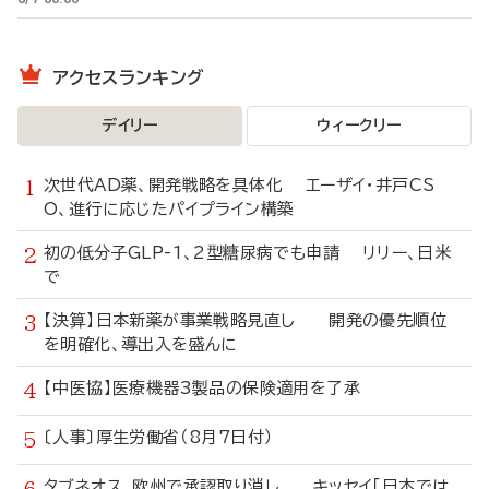
アクセスランキング
デイリー
ウィークリー
次世代AD薬、開発戦略を具体化 エーザイ・井戸CS
O、進行に応じたパイプライン構築
初の低分子GLP-1、2型糖尿病でも申請 リリー、日米
で
【決算】日本新薬が事業戦略見直し 開発の優先順位
を明確化、導出入を盛んに
【中医協】医療機器3製品の保険適用を了承
〔人事〕厚生労働省（8月7日付）
タブネオス、欧州で承認取り消し キッセイ「日本では