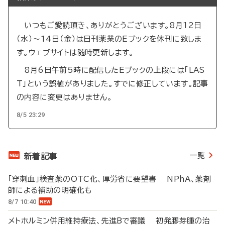
いつもご愛読頂き、ありがとうございます。8月12日
（水）～14日（金）は日刊薬業のEブックを休刊に致しま
す。ウェブサイトは随時更新します。
8月6日午前5時に配信したEブックの上段には「LAS
T」という誤植がありました。すでに修正しています。記事
の内容に変更はありません。
8/5 23:29
一覧
新着記事
「穿刺血」検査薬のOTC化、厚労省に要望書 NPhA、薬剤
師による補助の明確化も
8/7 10:40
メトホルミン併用維持療法、先進Bで審議 初発膠芽腫の治