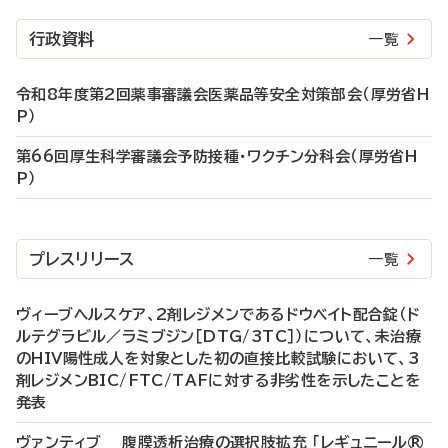
行政資料
一覧
令和8年度第2回薬事審議会医薬品等安全対策部会（厚労省H
P）
第66回厚生科学審議会予防接種・ワクチン分科会（厚労省H
P）
プレスリリース
一覧
ヴィーブヘルスケア、2剤レジメンであるドウベイト配合錠（ド
ルテグラビル／ラミブジン［DTG/3TC］）について、未治療
のHIV陽性成人を対象とした初の直接比較試験において、3
剤レジメンBIC/FTC/TAFに対する非劣性を示したことを
発表
ヴァンティブ 腹膜透析治療の選択肢拡充 「レギュニール®