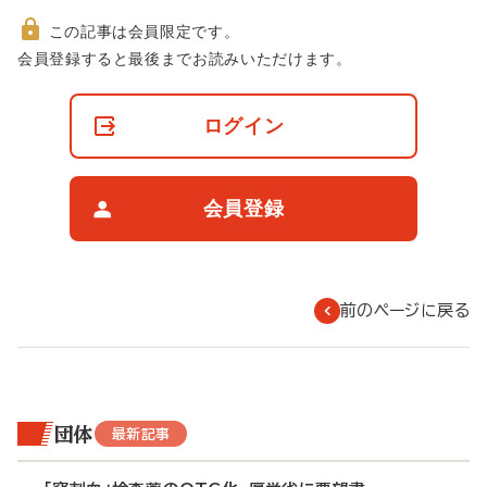
この記事は会員限定です。
非
会員登録すると最後までお読みいただけます。
会
員
の
ログイン
閲
覧
制
限
会員登録
に
つ
い
て
前のページに戻る
団体
最新記事