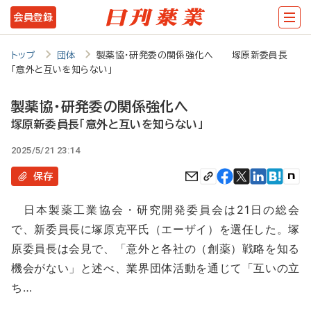
メ
会員登録
イ
ン
トップ
団体
製薬協・研発委の関係強化へ 塚原新委員長
「意外と互いを知らない」
コ
ン
製薬協・研発委の関係強化へ
テ
塚原新委員長「意外と互いを知らない」
ン
2025/5/21 23:14
ツ
保存
に
日本製薬工業協会・研究開発委員会は21日の総会
移
で、新委員長に塚原克平氏（エーザイ）を選任した。塚
動
原委員長は会見で、「意外と各社の（創薬）戦略を知る
機会がない」と述べ、業界団体活動を通じて「互いの立
ち…