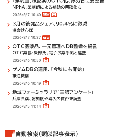
「穿刺血」検査薬のOTC化、厚労省に要望書
NPhA、薬剤師による補助の明確化も
2026/8/7 10:40
3月の後発品シェア、90.4％に微減
協会けんぽ
2026/8/7 10:37
OTC医薬品、一元管理へDB整備を提言
OTC薬協・磯部氏、電子お薬手帳と連携
2026/8/6 10:50
ゲノムDBの運用、「今秋にも開始」
推進機構
2026/8/6 10:49
地域フォーミュラリで「三師アンケート」
兵庫県薬、認知度や導入の賛否を調査
2026/8/5 11:14
自動検索（類似記事表示）