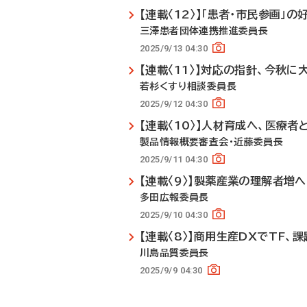
【連載〈12〉】「患者・市民参画」
三澤患者団体連携推進委員長
2025/9/13 04:30
【連載〈11〉】対応の指針、今秋に
若杉くすり相談委員長
2025/9/12 04:30
【連載〈10〉】人材育成へ、医療
製品情報概要審査会・近藤委員長
2025/9/11 04:30
【連載〈9〉】製薬産業の理解者増
多田広報委員長
2025/9/10 04:30
【連載〈8〉】商用生産DXでTF、
川島品質委員長
2025/9/9 04:30