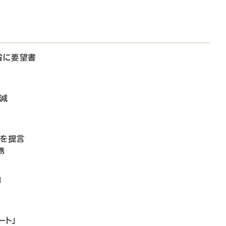
省に要望書
微減
備を提言
携
」
ート」