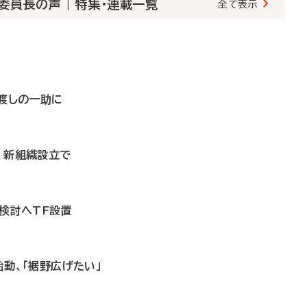
委員長の声 | 特集・連載一覧
全て表示
橋渡しの一助に
化、新組織設立で
題検討へTF設置
始動、「裾野広げたい」