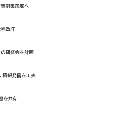
の好事例集策定へ
大幅改訂
者との研修会を計画
へ、情報発信を工夫
課題を共有