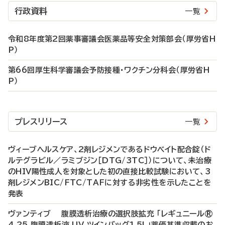
行政資料
一覧
令和8年度第2回薬事審議会医薬品等安全対策部会（厚労省H
P）
第66回厚生科学審議会予防接種・ワクチン分科会（厚労省H
P）
プレスリリース
一覧
ヴィーブヘルスケア、2剤レジメンであるドウベイト配合錠（ド
ルテグラビル／ラミブジン［DTG/3TC］）について、未治療
のHIV陽性成人を対象とした初の直接比較試験において、3
剤レジメンBIC/FTC/TAFに対する非劣性を示したことを
発表
ヴァンティブ 腹膜透析治療の選択肢拡充 「レギュニール®
4.25 腹膜透析液 UV ツインバッグ1.5L」薬価基準収載のお