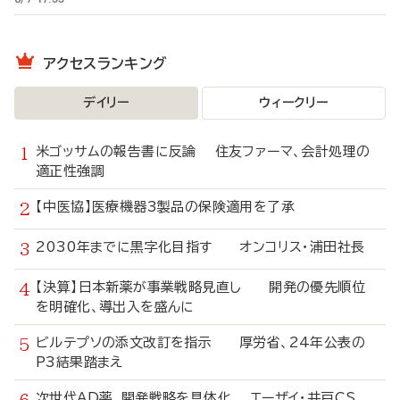
アクセスランキング
デイリー
ウィークリー
米ゴッサムの報告書に反論 住友ファーマ、会計処理の
適正性強調
【中医協】医療機器3製品の保険適用を了承
2030年までに黒字化目指す オンコリス・浦田社長
【決算】日本新薬が事業戦略見直し 開発の優先順位
を明確化、導出入を盛んに
ビルテプソの添文改訂を指示 厚労省、24年公表の
P3結果踏まえ
次世代AD薬、開発戦略を具体化 エーザイ・井戸CS