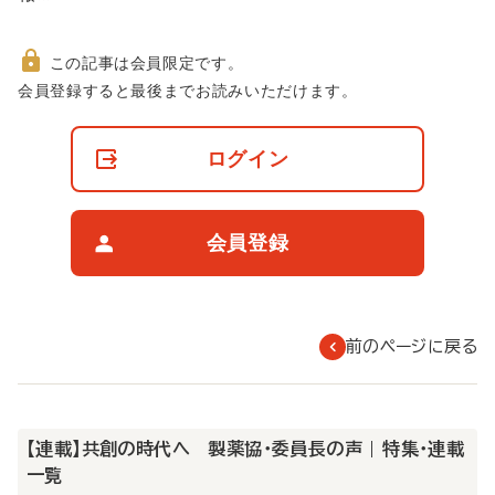
この記事は会員限定です。
非
会員登録すると最後までお読みいただけます。
会
員
の
ログイン
閲
覧
制
限
会員登録
に
つ
い
て
前のページに戻る
【連載】共創の時代へ 製薬協・委員長の声 | 特集・連載
一覧