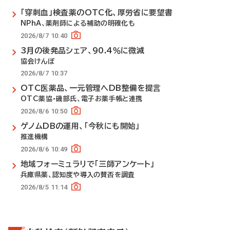
「穿刺血」検査薬のOTC化、厚労省に要望書
NPhA、薬剤師による補助の明確化も
2026/8/7 10:40
3月の後発品シェア、90.4％に微減
協会けんぽ
2026/8/7 10:37
OTC医薬品、一元管理へDB整備を提言
OTC薬協・磯部氏、電子お薬手帳と連携
2026/8/6 10:50
ゲノムDBの運用、「今秋にも開始」
推進機構
2026/8/6 10:49
地域フォーミュラリで「三師アンケート」
兵庫県薬、認知度や導入の賛否を調査
2026/8/5 11:14