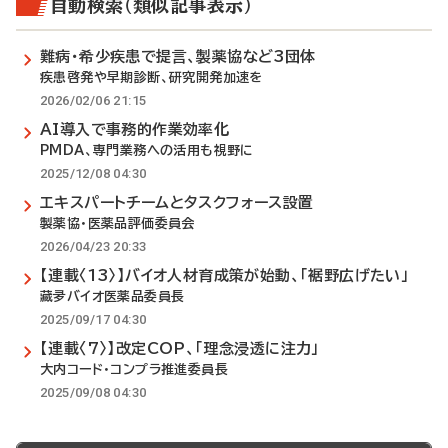
自動検索（類似記事表示）
難病・希少疾患で提言、製薬協など3団体
疾患啓発や早期診断、研究開発加速を
2026/02/06 21:15
AI導入で事務的作業効率化
PMDA、専門業務への活用も視野に
2025/12/08 04:30
エキスパートチームとタスクフォース設置
製薬協・医薬品評価委員会
2026/04/23 20:33
【連載〈13〉】バイオ人材育成策が始動、「裾野広げたい」
藏夛バイオ医薬品委員長
2025/09/17 04:30
【連載〈7〉】改定COP、「理念浸透に注力」
大内コード・コンプラ推進委員長
2025/09/08 04:30