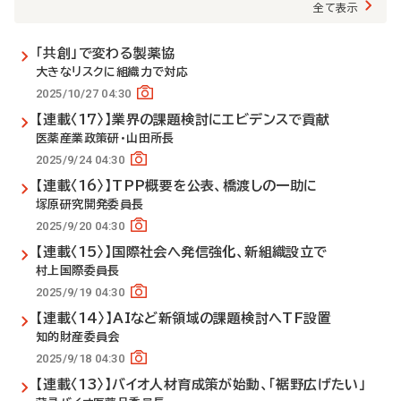
全て表示
「共創」で変わる製薬協
大きなリスクに組織力で対応
2025/10/27 04:30
【連載〈17〉】業界の課題検討にエビデンスで貢献
医薬産業政策研・山田所長
2025/9/24 04:30
【連載〈16〉】TPP概要を公表、橋渡しの一助に
塚原研究開発委員長
2025/9/20 04:30
【連載〈15〉】国際社会へ発信強化、新組織設立で
村上国際委員長
2025/9/19 04:30
【連載〈14〉】AIなど新領域の課題検討へTF設置
知的財産委員会
2025/9/18 04:30
【連載〈13〉】バイオ人材育成策が始動、「裾野広げたい」