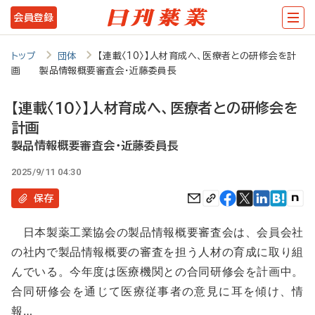
メ
会員登録
イ
ン
トップ
団体
【連載〈10〉】人材育成へ、医療者との研修会を計
画 製品情報概要審査会・近藤委員長
コ
ン
【連載〈10〉】人材育成へ、医療者との研修会を
テ
計画
ン
製品情報概要審査会・近藤委員長
ツ
2025/9/11 04:30
に
保存
移
日本製薬工業協会の製品情報概要審査会は、会員会社
動
の社内で製品情報概要の審査を担う人材の育成に取り組
んでいる。今年度は医療機関との合同研修会を計画中。
合同研修会を通じて医療従事者の意見に耳を傾け、情
報…