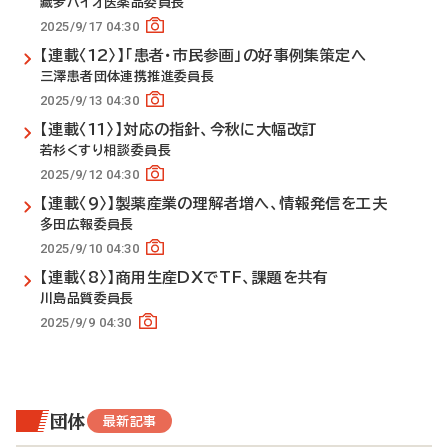
藏夛バイオ医薬品委員長
2025/9/17 04:30
【連載〈12〉】「患者・市民参画」の好事例集策定へ
三澤患者団体連携推進委員長
2025/9/13 04:30
【連載〈11〉】対応の指針、今秋に大幅改訂
若杉くすり相談委員長
2025/9/12 04:30
【連載〈9〉】製薬産業の理解者増へ、情報発信を工夫
多田広報委員長
2025/9/10 04:30
【連載〈8〉】商用生産DXでTF、課題を共有
川島品質委員長
2025/9/9 04:30
団体
最新記事