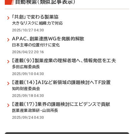
自動検索（類似記事表示）
「共創」で変わる製薬協
大きなリスクに組織力で対応
2025/10/27 04:30
APAC、創薬連携WGを発展的解散
日本主導の位置付けに変化
2026/04/22 20:16
【連載〈9〉】製薬産業の理解者増へ、情報発信を工夫
多田広報委員長
2025/09/10 04:30
【連載〈14〉】AIなど新領域の課題検討へTF設置
知的財産委員会
2025/09/18 04:30
【連載〈17〉】業界の課題検討にエビデンスで貢献
医薬産業政策研・山田所長
2025/09/24 04:30