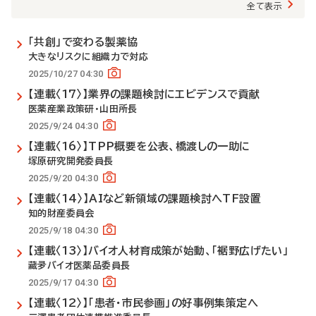
全て表示
「共創」で変わる製薬協
大きなリスクに組織力で対応
2025/10/27 04:30
【連載〈17〉】業界の課題検討にエビデンスで貢献
医薬産業政策研・山田所長
2025/9/24 04:30
【連載〈16〉】TPP概要を公表、橋渡しの一助に
塚原研究開発委員長
2025/9/20 04:30
【連載〈14〉】AIなど新領域の課題検討へTF設置
知的財産委員会
2025/9/18 04:30
【連載〈13〉】バイオ人材育成策が始動、「裾野広げたい」
藏夛バイオ医薬品委員長
2025/9/17 04:30
【連載〈12〉】「患者・市民参画」の好事例集策定へ