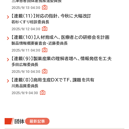
三澤患者団体連携推進委員長
2025/9/13 04:30
【連載〈11〉】対応の指針、今秋に大幅改訂
若杉くすり相談委員長
2025/9/12 04:30
【連載〈10〉】人材育成へ、医療者との研修会を計画
製品情報概要審査会・近藤委員長
2025/9/11 04:30
【連載〈9〉】製薬産業の理解者増へ、情報発信を工夫
多田広報委員長
2025/9/10 04:30
【連載〈8〉】商用生産DXでTF、課題を共有
川島品質委員長
2025/9/9 04:30
団体
最新記事