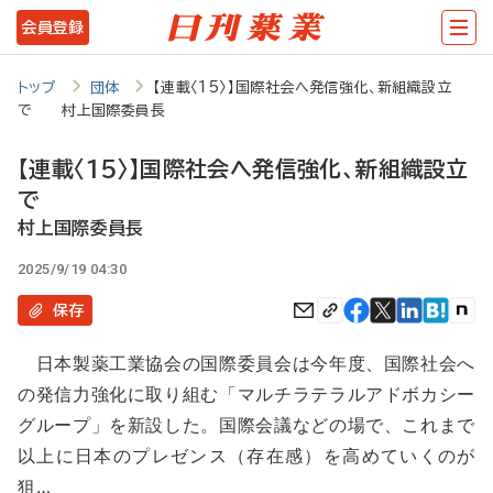
メ
会員登録
イ
ン
トップ
団体
【連載〈15〉】国際社会へ発信強化、新組織設立
で 村上国際委員長
コ
ン
【連載〈15〉】国際社会へ発信強化、新組織設立
テ
で
ン
村上国際委員長
ツ
2025/9/19 04:30
に
保存
移
日本製薬工業協会の国際委員会は今年度、国際社会へ
動
の発信力強化に取り組む「マルチラテラルアドボカシー
グループ」を新設した。国際会議などの場で、これまで
以上に日本のプレゼンス（存在感）を高めていくのが
狙…