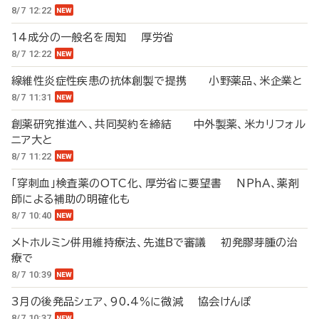
8/7 12:22
14成分の一般名を周知 厚労省
8/7 12:22
線維性炎症性疾患の抗体創製で提携 小野薬品、米企業と
8/7 11:31
創薬研究推進へ、共同契約を締結 中外製薬、米カリフォル
ニア大と
8/7 11:22
「穿刺血」検査薬のOTC化、厚労省に要望書 NPhA、薬剤
師による補助の明確化も
8/7 10:40
メトホルミン併用維持療法、先進Bで審議 初発膠芽腫の治
療で
8/7 10:39
3月の後発品シェア、90.4％に微減 協会けんぽ
8/7 10:37