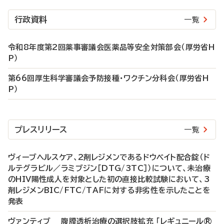
行政資料
一覧
令和8年度第2回薬事審議会医薬品等安全対策部会（厚労省H
P）
第66回厚生科学審議会予防接種・ワクチン分科会（厚労省H
P）
プレスリリース
一覧
ヴィーブヘルスケア、2剤レジメンであるドウベイト配合錠（ド
ルテグラビル／ラミブジン［DTG/3TC］）について、未治療
のHIV陽性成人を対象とした初の直接比較試験において、3
剤レジメンBIC/FTC/TAFに対する非劣性を示したことを
発表
ヴァンティブ 腹膜透析治療の選択肢拡充 「レギュニール®