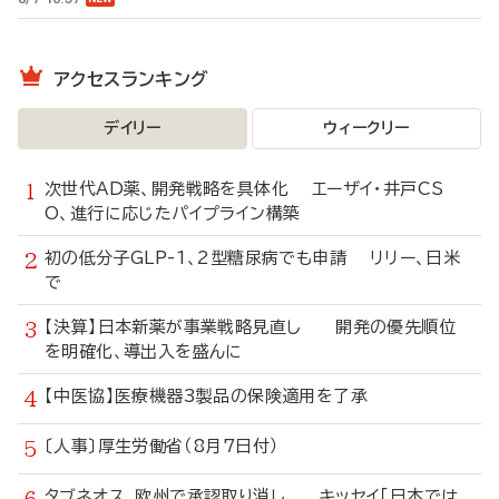
アクセスランキング
デイリー
ウィークリー
次世代AD薬、開発戦略を具体化 エーザイ・井戸CS
O、進行に応じたパイプライン構築
初の低分子GLP-1、2型糖尿病でも申請 リリー、日米
で
【決算】日本新薬が事業戦略見直し 開発の優先順位
を明確化、導出入を盛んに
【中医協】医療機器3製品の保険適用を了承
〔人事〕厚生労働省（8月7日付）
タブネオス、欧州で承認取り消し キッセイ「日本では