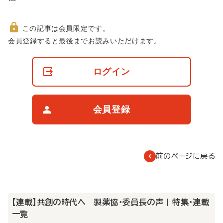
この記事は会員限定です。
非
会員登録すると最後までお読みいただけます。
会
員
の
ログイン
閲
覧
制
限
会員登録
に
つ
い
て
前のページに戻る
【連載】共創の時代へ 製薬協・委員長の声 | 特集・連載
一覧