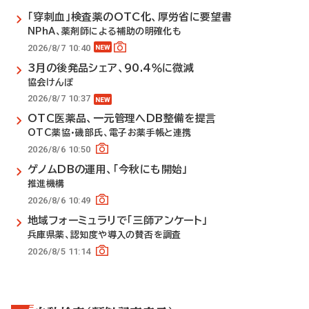
「穿刺血」検査薬のOTC化、厚労省に要望書
NPhA、薬剤師による補助の明確化も
2026/8/7 10:40
3月の後発品シェア、90.4％に微減
協会けんぽ
2026/8/7 10:37
OTC医薬品、一元管理へDB整備を提言
OTC薬協・磯部氏、電子お薬手帳と連携
2026/8/6 10:50
ゲノムDBの運用、「今秋にも開始」
推進機構
2026/8/6 10:49
地域フォーミュラリで「三師アンケート」
兵庫県薬、認知度や導入の賛否を調査
2026/8/5 11:14