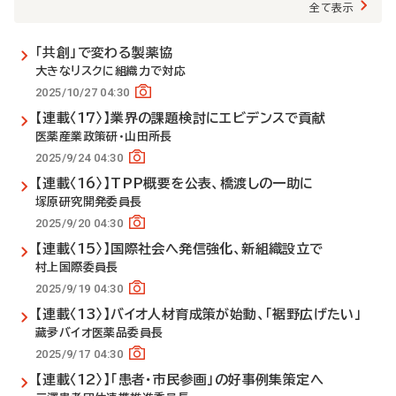
全て表示
「共創」で変わる製薬協
大きなリスクに組織力で対応
2025/10/27 04:30
【連載〈17〉】業界の課題検討にエビデンスで貢献
医薬産業政策研・山田所長
2025/9/24 04:30
【連載〈16〉】TPP概要を公表、橋渡しの一助に
塚原研究開発委員長
2025/9/20 04:30
【連載〈15〉】国際社会へ発信強化、新組織設立で
村上国際委員長
2025/9/19 04:30
【連載〈13〉】バイオ人材育成策が始動、「裾野広げたい」
藏夛バイオ医薬品委員長
2025/9/17 04:30
【連載〈12〉】「患者・市民参画」の好事例集策定へ