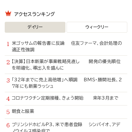
アクセスランキング
デイリー
ウィークリー
米ゴッサムの報告書に反論 住友ファーマ、会計処理の
適正性強調
【決算】日本新薬が事業戦略見直し 開発の優先順位
を明確化、導出入を盛んに
「32年までに売上高倍増」へ順調 BMS・勝間社長、2
7年にも新薬ラッシュ
コロナワクチン定期接種、きょう開始 来年3月まで
朝食と服薬
ブリンシドホビルP3、米で患者登録 シンバイオ、アデ
ノウイルス感染症で