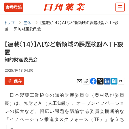
メ
会員登録
イ
ン
トップ
団体
【連載〈14〉】AIなど新領域の課題検討へTF設
置 知的財産委員会
コ
ン
【連載〈14〉】AIなど新領域の課題検討へTF設
テ
置
ン
知的財産委員会
ツ
2025/9/18 04:30
に
保存
移
日本製薬工業協会の知的財産委員会（奥村浩也委員
動
長）は、知財とAI（人工知能）、オープンイノベーショ
ンの拡大など、幅広い課題を議論する委員会横断的な
「イノベーション推進タスクフォース（TF）」を立ち
上…