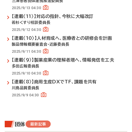
三澤患者団体連携推進委員長
2025/9/13 04:30
【連載〈11〉】対応の指針、今秋に大幅改訂
若杉くすり相談委員長
2025/9/12 04:30
【連載〈10〉】人材育成へ、医療者との研修会を計画
製品情報概要審査会・近藤委員長
2025/9/11 04:30
【連載〈9〉】製薬産業の理解者増へ、情報発信を工夫
多田広報委員長
2025/9/10 04:30
【連載〈8〉】商用生産DXでTF、課題を共有
川島品質委員長
2025/9/9 04:30
団体
最新記事