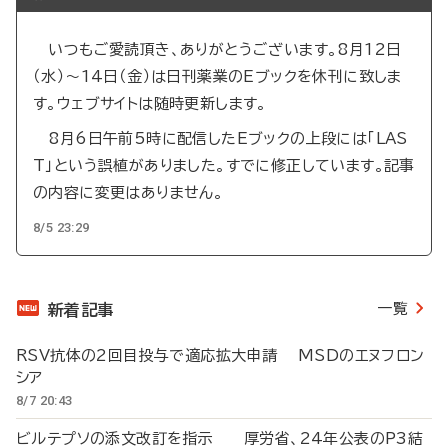
いつもご愛読頂き、ありがとうございます。8月12日
（水）～14日（金）は日刊薬業のEブックを休刊に致しま
す。ウェブサイトは随時更新します。
8月6日午前5時に配信したEブックの上段には「LAS
T」という誤植がありました。すでに修正しています。記事
の内容に変更はありません。
8/5 23:29
一覧
新着記事
RSV抗体の2回目投与で適応拡大申請 MSDのエヌフロン
シア
8/7 20:43
ビルテプソの添文改訂を指示 厚労省、24年公表のP3結