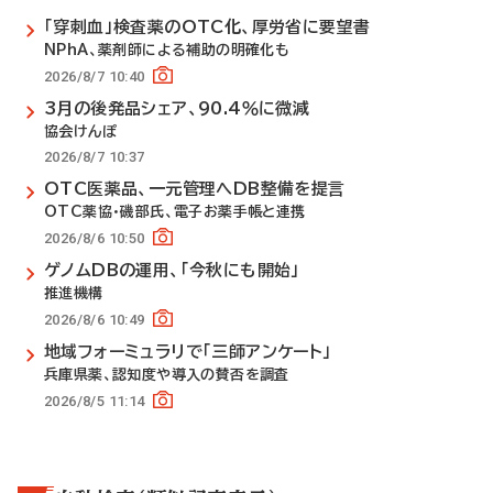
「穿刺血」検査薬のOTC化、厚労省に要望書
NPhA、薬剤師による補助の明確化も
2026/8/7 10:40
3月の後発品シェア、90.4％に微減
協会けんぽ
2026/8/7 10:37
OTC医薬品、一元管理へDB整備を提言
OTC薬協・磯部氏、電子お薬手帳と連携
2026/8/6 10:50
ゲノムDBの運用、「今秋にも開始」
推進機構
2026/8/6 10:49
地域フォーミュラリで「三師アンケート」
兵庫県薬、認知度や導入の賛否を調査
2026/8/5 11:14