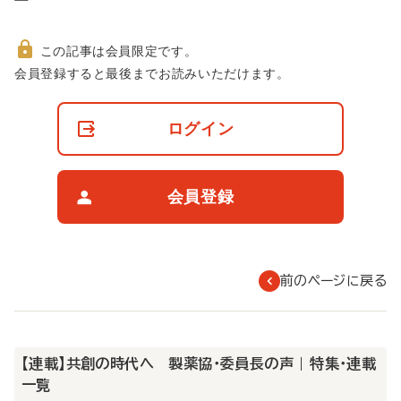
この記事は会員限定です。
非
会員登録すると最後までお読みいただけます。
会
員
の
ログイン
閲
覧
制
限
会員登録
に
つ
い
て
前のページに戻る
【連載】共創の時代へ 製薬協・委員長の声 | 特集・連載
一覧