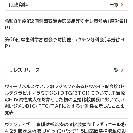
行政資料
一覧
令和8年度第2回薬事審議会医薬品等安全対策部会（厚労省H
P）
第66回厚生科学審議会予防接種・ワクチン分科会（厚労省H
P）
プレスリリース
一覧
ヴィーブヘルスケア、2剤レジメンであるドウベイト配合錠（ド
ルテグラビル／ラミブジン［DTG/3TC］）について、未治療
のHIV陽性成人を対象とした初の直接比較試験において、3
剤レジメンBIC/FTC/TAFに対する非劣性を示したことを
発表
ヴァンティブ 腹膜透析治療の選択肢拡充 「レギュニール®
4.25 腹膜透析液 UV ツインバッグ1.5L」薬価基準収載のお