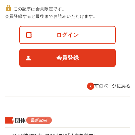
この記事は会員限定です。
非
会員登録すると最後までお読みいただけます。
会
員
の
ログイン
閲
覧
制
限
会員登録
に
つ
い
て
前のページに戻る
団体
最新記事