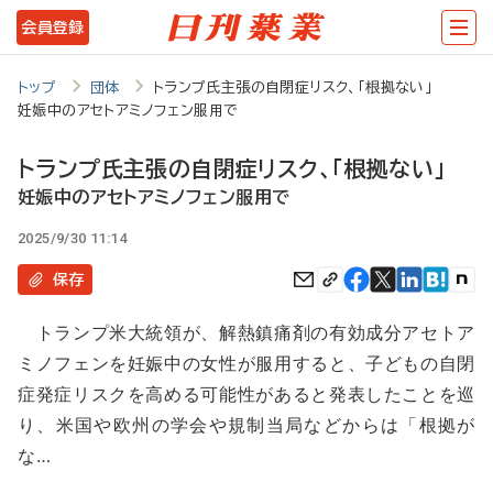
メ
会員登録
イ
ン
トップ
団体
トランプ氏主張の自閉症リスク、「根拠ない」
妊娠中のアセトアミノフェン服用で
コ
ン
トランプ氏主張の自閉症リスク、「根拠ない」
テ
妊娠中のアセトアミノフェン服用で
ン
2025/9/30 11:14
ツ
保存
に
トランプ米大統領が、解熱鎮痛剤の有効成分アセトア
移
ミノフェンを妊娠中の女性が服用すると、子どもの自閉
動
症発症リスクを高める可能性があると発表したことを巡
り、米国や欧州の学会や規制当局などからは「根拠が
な…