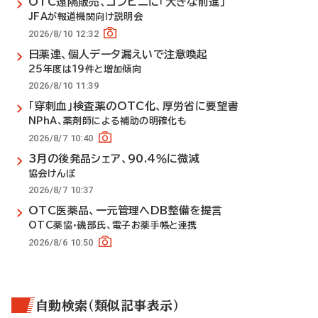
OTC遠隔販売、コンビニに「大きな前進」
JFAが報道機関向け説明会
2026/8/10 12:32
日薬連、個人データ漏えいで注意喚起
25年度は19件と増加傾向
2026/8/10 11:39
「穿刺血」検査薬のOTC化、厚労省に要望書
NPhA、薬剤師による補助の明確化も
2026/8/7 10:40
3月の後発品シェア、90.4％に微減
協会けんぽ
2026/8/7 10:37
OTC医薬品、一元管理へDB整備を提言
OTC薬協・磯部氏、電子お薬手帳と連携
2026/8/6 10:50
自動検索（類似記事表示）