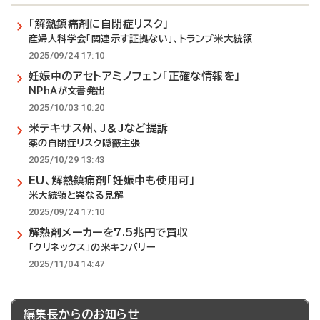
「解熱鎮痛剤に自閉症リスク」
産婦人科学会「関連示す証拠ない」、トランプ米大統領
2025/09/24 17:10
妊娠中のアセトアミノフェン「正確な情報を」
NPhAが文書発出
2025/10/03 10:20
米テキサス州、J＆Jなど提訴
薬の自閉症リスク隠蔽主張
2025/10/29 13:43
EU、解熱鎮痛剤「妊娠中も使用可」
米大統領と異なる見解
2025/09/24 17:10
解熱剤メーカーを7.5兆円で買収
「クリネックス」の米キンバリー
2025/11/04 14:47
編集長からのお知らせ