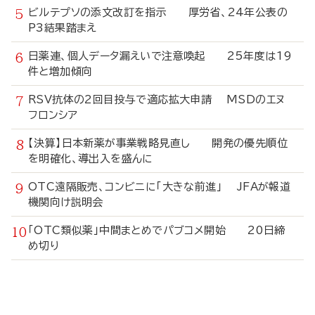
ビルテプソの添文改訂を指示 厚労省、24年公表の
P3結果踏まえ
日薬連、個人データ漏えいで注意喚起 25年度は19
件と増加傾向
RSV抗体の2回目投与で適応拡大申請 MSDのエヌ
フロンシア
【決算】日本新薬が事業戦略見直し 開発の優先順位
を明確化、導出入を盛んに
OTC遠隔販売、コンビニに「大きな前進」 JFAが報道
機関向け説明会
「OTC類似薬」中間まとめでパブコメ開始 20日締
め切り
寄