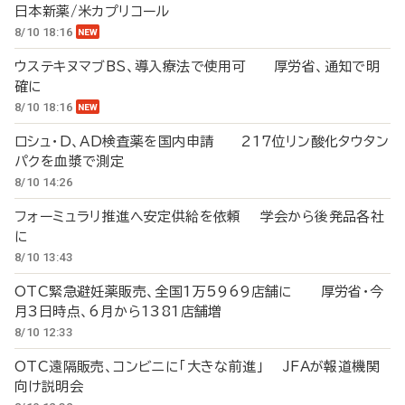
日本新薬/米カプリコール
8/10 18:16
ウステキヌマブBS、導入療法で使用可 厚労省、通知で明
確に
8/10 18:16
ロシュ・D、AD検査薬を国内申請 217位リン酸化タウタン
パクを血漿で測定
8/10 14:26
フォーミュラリ推進へ安定供給を依頼 学会から後発品各社
に
8/10 13:43
OTC緊急避妊薬販売、全国1万5969店舗に 厚労省・今
月3日時点、6月から1381店舗増
8/10 12:33
OTC遠隔販売、コンビニに「大きな前進」 JFAが報道機関
向け説明会