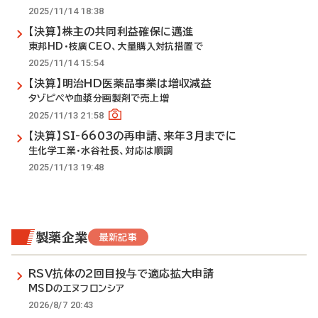
2025/11/14 18:38
【決算】株主の共同利益確保に邁進
東邦HD・枝廣CEO、大量購入対抗措置で
2025/11/14 15:54
【決算】明治HD医薬品事業は増収減益
タゾピペや血漿分画製剤で売上増
2025/11/13 21:58
【決算】SI-6603の再申請、来年3月までに
生化学工業・水谷社長、対応は順調
2025/11/13 19:48
製薬企業
最新記事
RSV抗体の2回目投与で適応拡大申請
MSDのエヌフロンシア
2026/8/7 20:43