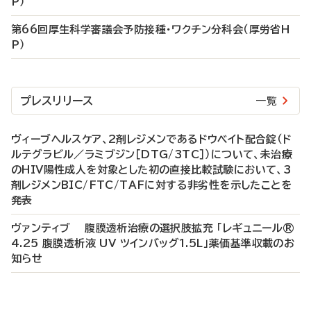
P）
第66回厚生科学審議会予防接種・ワクチン分科会（厚労省H
P）
プレスリリース
一覧
ヴィーブヘルスケア、2剤レジメンであるドウベイト配合錠（ド
ルテグラビル／ラミブジン［DTG/3TC］）について、未治療
のHIV陽性成人を対象とした初の直接比較試験において、3
剤レジメンBIC/FTC/TAFに対する非劣性を示したことを
発表
ヴァンティブ 腹膜透析治療の選択肢拡充 「レギュニール®
4.25 腹膜透析液 UV ツインバッグ1.5L」薬価基準収載のお
知らせ
P