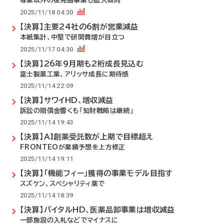
専業以外の後発品事業も拡大傾向
2025/11/18 04:30
【決算】主要24社の6割が営業減益
本紙集計、中堅で研開費増が目立つ
2025/11/17 04:30
【決算】26年9月期も2桁成長見込む
富士製薬工業、アリッサ成長に期待感
2025/11/14 22:09
【決算】サワイHD、増収減益
訴訟の賠償金響くも「知財戦略は継続」
2025/11/14 19:43
【決算】AI創薬受託数が上期で目標超え
FRONTEOが業績予想を上方修正
2025/11/14 19:11
【決算】「機能フィー」獲得の事業モデル目指す
スズケン、スペシャリティ薬で
2025/11/14 18:39
【決算】バイタルHD、医薬品卸事業は増収減益
一部施設の入札などでマイナスに