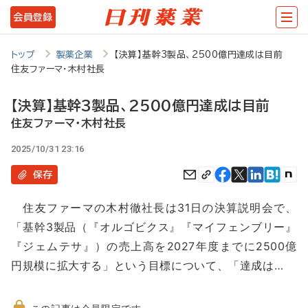
メ
会員登録
イ
ン
トップ
製薬企業
【決算】基幹3製品、2500億円達成は目前
住友ファーマ・木村社長
コ
ン
【決算】基幹3製品、2500億円達成は目前
テ
住友ファーマ・木村社長
ン
2025/10/31 23:16
ツ
保存
に
住友ファーマの木村徹社長は31日の決算説明会で、
移
「基幹3製品（『オルゴビクス』『マイフェンブリー』
動
『ジェムテサ』）の売上高を2027年度までに2500億
円規模に拡大する」という目標について、「達成は…