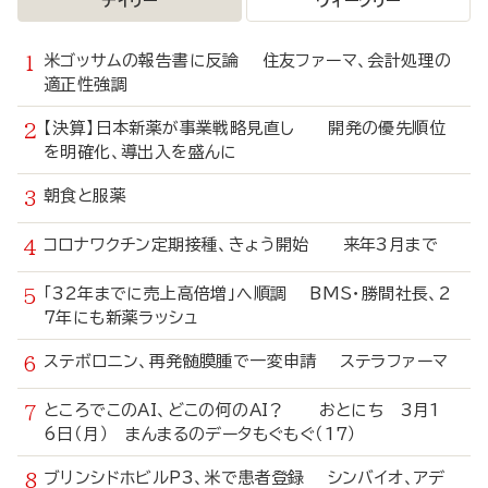
デイリー
ウィークリー
米ゴッサムの報告書に反論 住友ファーマ、会計処理の
適正性強調
【決算】日本新薬が事業戦略見直し 開発の優先順位
を明確化、導出入を盛んに
朝食と服薬
コロナワクチン定期接種、きょう開始 来年3月まで
「32年までに売上高倍増」へ順調 BMS・勝間社長、2
7年にも新薬ラッシュ
ステボロニン、再発髄膜腫で一変申請 ステラファーマ
ところでこのAI、どこの何のAI？ おとにち 3月1
6日（月） まんまるのデータもぐもぐ（17）
ブリンシドホビルP3、米で患者登録 シンバイオ、アデ