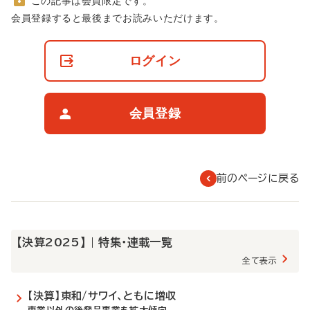
この記事は会員限定です。
非
会員登録すると最後までお読みいただけます。
会
員
の
ログイン
閲
覧
制
限
会員登録
に
つ
い
て
前のページに戻る
【決算2025】 | 特集・連載一覧
全て表示
【決算】東和/サワイ、ともに増収