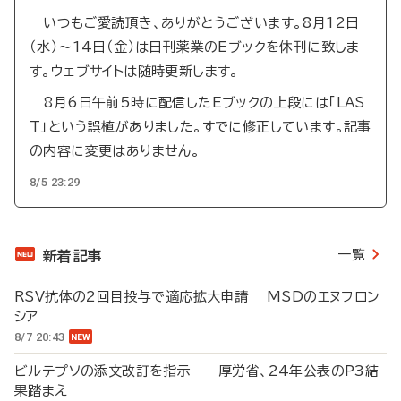
いつもご愛読頂き、ありがとうございます。8月12日
（水）～14日（金）は日刊薬業のEブックを休刊に致しま
す。ウェブサイトは随時更新します。
8月6日午前5時に配信したEブックの上段には「LAS
T」という誤植がありました。すでに修正しています。記事
の内容に変更はありません。
8/5 23:29
一覧
新着記事
RSV抗体の2回目投与で適応拡大申請 MSDのエヌフロン
シア
8/7 20:43
ビルテプソの添文改訂を指示 厚労省、24年公表のP3結
果踏まえ