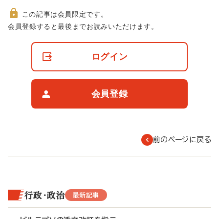
この記事は会員限定です。
非
会員登録すると最後までお読みいただけます。
会
員
の
ログイン
閲
覧
制
限
会員登録
に
つ
い
て
前のページに戻る
行政・政治
最新記事