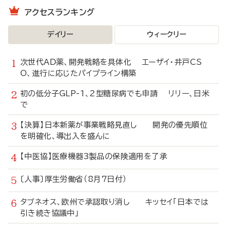
アクセスランキング
デイリー
ウィークリー
次世代AD薬、開発戦略を具体化 エーザイ・井戸CS
O、進行に応じたパイプライン構築
初の低分子GLP-1、2型糖尿病でも申請 リリー、日米
で
【決算】日本新薬が事業戦略見直し 開発の優先順位
を明確化、導出入を盛んに
【中医協】医療機器3製品の保険適用を了承
〔人事〕厚生労働省（8月7日付）
タブネオス、欧州で承認取り消し キッセイ「日本では
引き続き協議中」