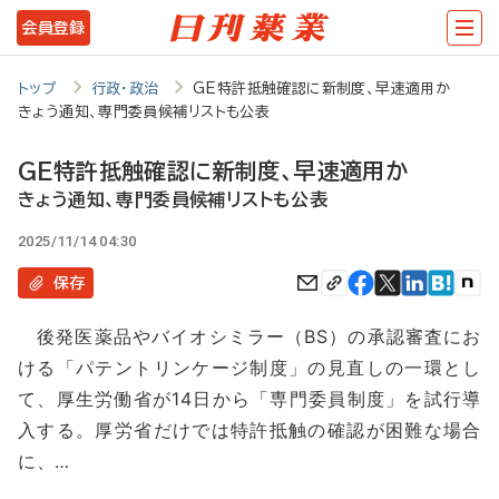
メ
会員登録
イ
ン
トップ
行政・政治
GE特許抵触確認に新制度、早速適用か
きょう通知、専門委員候補リストも公表
コ
ン
GE特許抵触確認に新制度、早速適用か
テ
きょう通知、専門委員候補リストも公表
ン
2025/11/14 04:30
ツ
保存
に
後発医薬品やバイオシミラー（BS）の承認審査にお
移
ける「パテントリンケージ制度」の見直しの一環とし
動
て、厚生労働省が14日から「専門委員制度」を試行導
入する。厚労省だけでは特許抵触の確認が困難な場合
に、…