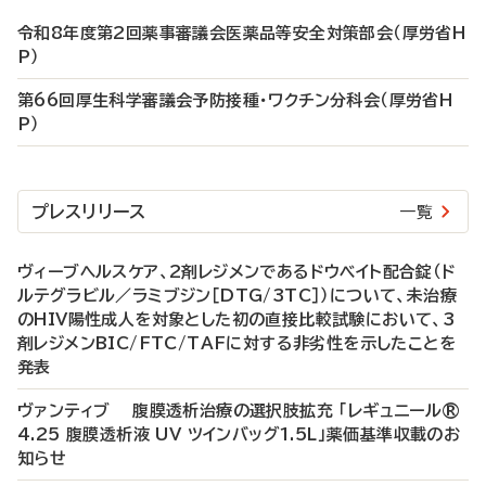
令和8年度第2回薬事審議会医薬品等安全対策部会（厚労省H
P）
第66回厚生科学審議会予防接種・ワクチン分科会（厚労省H
P）
プレスリリース
一覧
ヴィーブヘルスケア、2剤レジメンであるドウベイト配合錠（ド
ルテグラビル／ラミブジン［DTG/3TC］）について、未治療
のHIV陽性成人を対象とした初の直接比較試験において、3
剤レジメンBIC/FTC/TAFに対する非劣性を示したことを
発表
ヴァンティブ 腹膜透析治療の選択肢拡充 「レギュニール®
4.25 腹膜透析液 UV ツインバッグ1.5L」薬価基準収載のお
知らせ