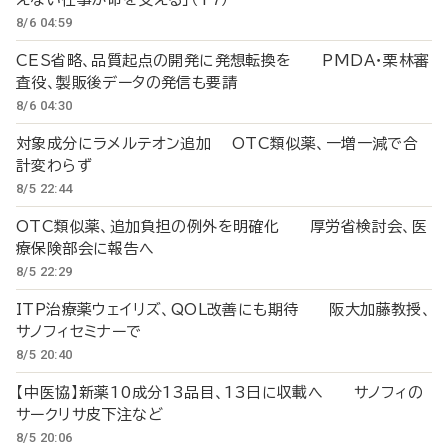
8/6 04:59
CES省略、品質起点の開発に発想転換を PMDA・栗林審
査役、製販後データの発信も要請
8/6 04:30
対象成分にラメルテオン追加 OTC類似薬、一増一減で合
計変わらず
8/5 22:44
OTC類似薬、追加負担の例外を明確化 厚労省検討会、医
療保険部会に報告へ
8/5 22:29
ITP治療薬ウェイリズ、QOL改善にも期待 阪大加藤教授、
サノフィセミナーで
8/5 20:40
【中医協】新薬10成分13品目、13日に収載へ サノフィの
サークリサ皮下注など
8/5 20:06