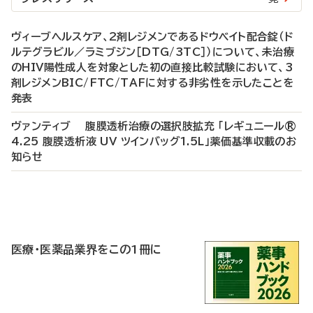
ヴィーブヘルスケア、2剤レジメンであるドウベイト配合錠（ド
ルテグラビル／ラミブジン［DTG/3TC］）について、未治療
のHIV陽性成人を対象とした初の直接比較試験において、3
剤レジメンBIC/FTC/TAFに対する非劣性を示したことを
発表
ヴァンティブ 腹膜透析治療の選択肢拡充 「レギュニール®
4.25 腹膜透析液 UV ツインバッグ1.5L」薬価基準収載のお
知らせ
P
R
医療・医薬品業界をこの1冊に