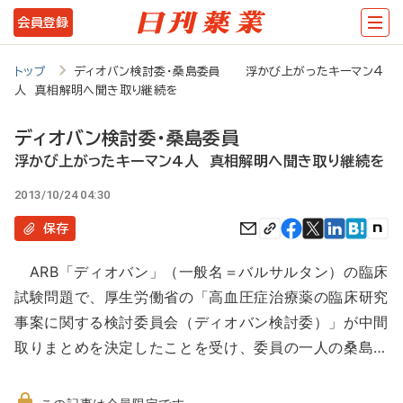
メ
会員登録
イ
ン
トップ
ディオバン検討委・桑島委員 浮かび上がったキーマン4
人 真相解明へ聞き取り継続を
コ
ン
ディオバン検討委・桑島委員
テ
浮かび上がったキーマン4人 真相解明へ聞き取り継続を
ン
2013/10/24 04:30
ツ
保存
に
ARB「ディオバン」（一般名＝バルサルタン）の臨床
移
試験問題で、厚生労働省の「高血圧症治療薬の臨床研究
動
事案に関する検討委員会（ディオバン検討委）」が中間
取りまとめを決定したことを受け、委員の一人の桑島…