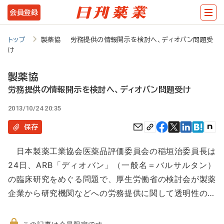
メ
会員登録
イ
ン
トップ
製薬協 労務提供の情報開示を検討へ、ディオバン問題受
け
コ
ン
製薬協
テ
労務提供の情報開示を検討へ、ディオバン問題受け
ン
2013/10/24 20:35
ツ
保存
に
日本製薬工業協会医薬品評価委員会の稲垣治委員長は
移
24日、ARB「ディオバン」（一般名＝バルサルタン）
動
の臨床研究をめぐる問題で、厚生労働省の検討会が製薬
企業から研究機関などへの労務提供に関して透明性の…