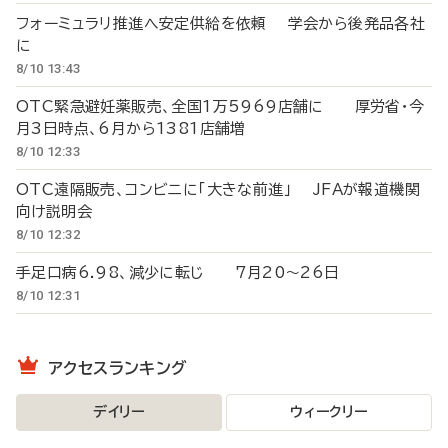
フォーミュラリ推進へ安定供給を依頼 学会から後発品各社
に
8/10 13:43
OTC緊急避妊薬販売、全国1万5969店舗に 厚労省・今
月3日時点、6月から1381店舗増
8/10 12:33
OTC遠隔販売、コンビニに「大きな前進」 JFAが報道機関
向け説明会
8/10 12:32
手足口病6.98、減少に転じ 7月20～26日
8/10 12:31
アクセスランキング
デイリー
ウィークリー