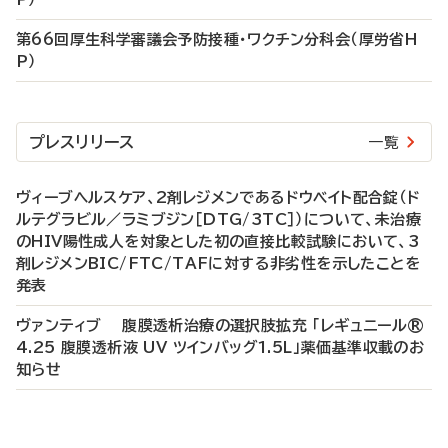
第66回厚生科学審議会予防接種・ワクチン分科会（厚労省H
P）
プレスリリース
一覧
ヴィーブヘルスケア、2剤レジメンであるドウベイト配合錠（ド
ルテグラビル／ラミブジン［DTG/3TC］）について、未治療
のHIV陽性成人を対象とした初の直接比較試験において、3
剤レジメンBIC/FTC/TAFに対する非劣性を示したことを
発表
ヴァンティブ 腹膜透析治療の選択肢拡充 「レギュニール®
4.25 腹膜透析液 UV ツインバッグ1.5L」薬価基準収載のお
知らせ
P