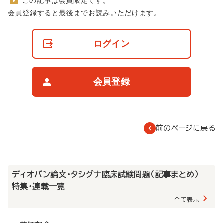
この記事は会員限定です。
非
会員登録すると最後までお読みいただけます。
会
員
の
ログイン
閲
覧
制
限
会員登録
に
つ
い
て
前のページに戻る
ディオバン論文・タシグナ臨床試験問題（記事まとめ） |
特集・連載一覧
全て表示