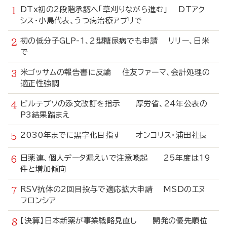
DTx初の2段階承認へ「草刈りながら進む」 DTアク
シス・小島代表、うつ病治療アプリで
初の低分子GLP-1、2型糖尿病でも申請 リリー、日米
で
米ゴッサムの報告書に反論 住友ファーマ、会計処理の
適正性強調
ビルテプソの添文改訂を指示 厚労省、24年公表の
P3結果踏まえ
2030年までに黒字化目指す オンコリス・浦田社長
日薬連、個人データ漏えいで注意喚起 25年度は19
件と増加傾向
RSV抗体の2回目投与で適応拡大申請 MSDのエヌ
フロンシア
【決算】日本新薬が事業戦略見直し 開発の優先順位