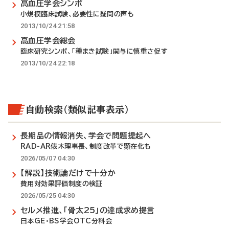
高血圧学会シンポ
小規模臨床試験、必要性に疑問の声も
2013/10/24 21:58
高血圧学会総会
臨床研究シンポ、「種まき試験」関与に慎重さ促す
2013/10/24 22:18
自動検索（類似記事表示）
長期品の情報消失、学会で問題提起へ
RAD-AR俵木理事長、制度改革で顕在化も
2026/05/07 04:30
【解説】技術論だけで十分か
費用対効果評価制度の検証
2026/05/25 04:30
セルメ推進、「骨太25」の達成求め提言
日本GE・BS学会OTC分科会