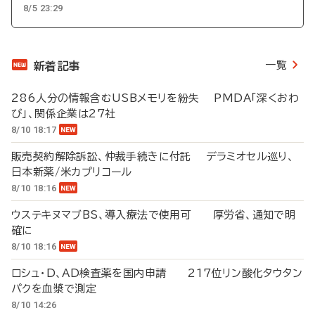
8/5 23:29
一覧
新着記事
286人分の情報含むUSBメモリを紛失 PMDA「深くおわ
び」、関係企業は27社
8/10 18:17
販売契約解除訴訟、仲裁手続きに付託 デラミオセル巡り、
日本新薬/米カプリコール
8/10 18:16
ウステキヌマブBS、導入療法で使用可 厚労省、通知で明
確に
8/10 18:16
ロシュ・D、AD検査薬を国内申請 217位リン酸化タウタン
パクを血漿で測定
8/10 14:26