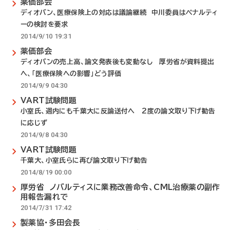
薬価部会
ディオバン、医療保険上の対応は議論継続 中川委員はペナルティ
ーの検討を要求
2014/9/10 19:31
薬価部会
ディオバンの売上高、論文発表後も変動なし 厚労省が資料提出
へ、「医療保険への影響」どう評価
2014/9/9 04:30
VART試験問題
小室氏、週内にも千葉大に反論送付へ 2度の論文取り下げ勧告
に応じず
2014/9/8 04:30
VART試験問題
千葉大、小室氏らに再び論文取り下げ勧告
2014/8/19 00:00
厚労省 ノバルティスに業務改善命令、CML治療薬の副作
用報告漏れで
2014/7/31 17:42
製薬協・多田会長