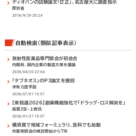
ディオバンの試験論文「訂正」、名古屋大に調査指示
厚労省
2016/9/29 20:24
自動検索（類似記事表示）
放射性医薬品専門部会が初会合
内閣府、国内企業の製造方策を議論
2026/04/20 22:04
「タブネオス」のP3論文を撤回
米有力医学誌
2026/07/01 13:57
【衆院選2026】創薬機能強化で「ドラッグ・ロス解消を」
滋賀2区・上野氏
2026/01/27 15:07
横須賀で地域フォーミュラリ、医科でも始動
市薬剤師会の検討開始から7年