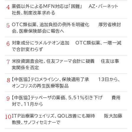
薬価以外によるMFN対応は「困難」 AZ・バーネット
社長、制度改革求める
OTC類似薬、追加負担の例外を明確化 厚労省検討
会、医療保険部会に報告へ
対象成分にラメルテオン追加 OTC類似薬、一増一減
で合計変わらず
米投資調査会社、住友ファーマ会計に疑義 住友は事
実関係を否定
【中医協】テロメライシン、保険適用了承 13日から、
オンコリスの再生医療等製品
【中医協】テッペーザの薬価、5.51％引き下げ 費用
対で、11月から
ITP治療薬ウェイリズ、QOL改善にも期待 阪大加藤
教授、サノフィセミナーで