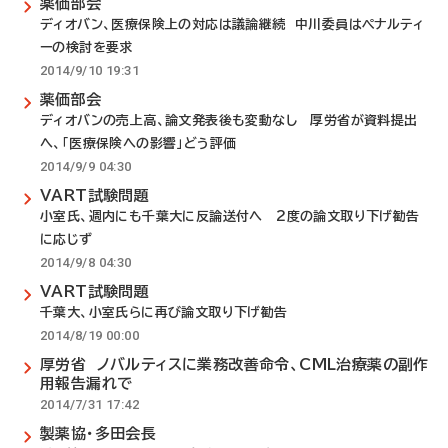
薬価部会
ディオバン、医療保険上の対応は議論継続 中川委員はペナルティ
ーの検討を要求
2014/9/10 19:31
薬価部会
ディオバンの売上高、論文発表後も変動なし 厚労省が資料提出
へ、「医療保険への影響」どう評価
2014/9/9 04:30
VART試験問題
小室氏、週内にも千葉大に反論送付へ 2度の論文取り下げ勧告
に応じず
2014/9/8 04:30
VART試験問題
千葉大、小室氏らに再び論文取り下げ勧告
2014/8/19 00:00
厚労省 ノバルティスに業務改善命令、CML治療薬の副作
用報告漏れで
2014/7/31 17:42
製薬協・多田会長