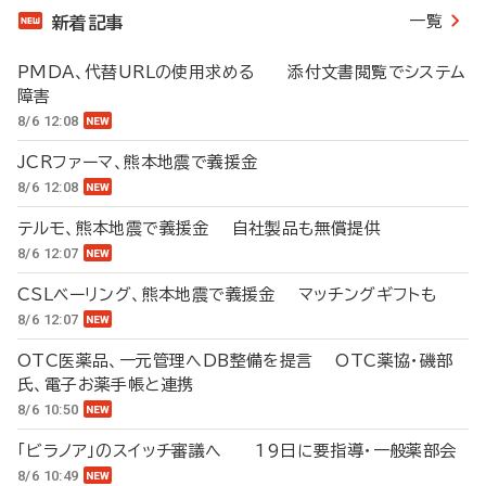
一覧
新着記事
PMDA、代替URLの使用求める 添付文書閲覧でシステム
障害
8/6 12:08
JCRファーマ、熊本地震で義援金
8/6 12:08
テルモ、熊本地震で義援金 自社製品も無償提供
8/6 12:07
CSLベーリング、熊本地震で義援金 マッチングギフトも
8/6 12:07
OTC医薬品、一元管理へDB整備を提言 OTC薬協・磯部
氏、電子お薬手帳と連携
8/6 10:50
「ビラノア」のスイッチ審議へ 19日に要指導・一般薬部会
8/6 10:49