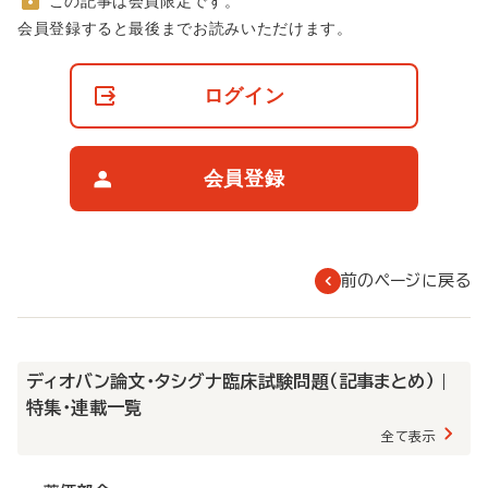
この記事は会員限定です。
非
会員登録すると最後までお読みいただけます。
会
員
の
ログイン
閲
覧
制
限
会員登録
に
つ
い
て
前のページに戻る
ディオバン論文・タシグナ臨床試験問題（記事まとめ） |
特集・連載一覧
全て表示