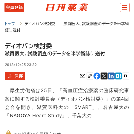
メ
会員登録
イ
ン
トップ
ディオバン検討委 滋賀医大、試験調査のデータを米学術
誌に送付
コ
ン
ディオバン検討委
テ
滋賀医大、試験調査のデータを米学術誌に送付
ン
2013/12/25 23:32
ツ
保存
に
厚生労働省は25日、「高血圧症治療薬の臨床研究事
移
案に関する検討委員会（ディオバン検討委）」の第4回
動
会合を開き、滋賀医科大の「SMART」、名古屋大の
「NAGOYA Heart Study」、千葉大の…