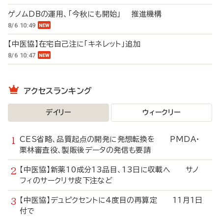
ゲノムDBの運用、「今秋にも開始」 推進機構
8/6 10:49
【中医協】在宅自己注に「キネレット」追加
8/6 10:47
アクセスランキング
デイリー
ウィークリー
CES省略、品質起点の開発に発想転換を PMDA・
栗林審査役、製販後データの発信も要請
【中医協】新薬10成分13品目、13日に収載へ サノ
フィのサークリサ皮下注など
【中医協】デュピクセントに4度目の再算定 11月1日
付で