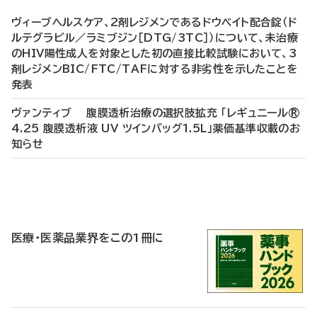
ヴィーブヘルスケア、2剤レジメンであるドウベイト配合錠（ド
ルテグラビル／ラミブジン［DTG/3TC］）について、未治療
のHIV陽性成人を対象とした初の直接比較試験において、3
剤レジメンBIC/FTC/TAFに対する非劣性を示したことを
発表
ヴァンティブ 腹膜透析治療の選択肢拡充 「レギュニール®
4.25 腹膜透析液 UV ツインバッグ1.5L」薬価基準収載のお
知らせ
P
R
医療・医薬品業界をこの1冊に