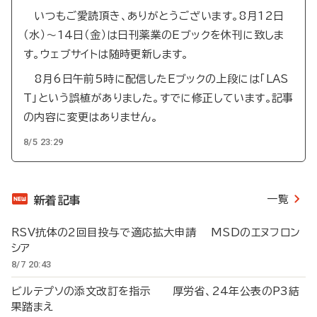
いつもご愛読頂き、ありがとうございます。8月12日
（水）～14日（金）は日刊薬業のEブックを休刊に致しま
す。ウェブサイトは随時更新します。
8月6日午前5時に配信したEブックの上段には「LAS
T」という誤植がありました。すでに修正しています。記事
の内容に変更はありません。
8/5 23:29
一覧
新着記事
RSV抗体の2回目投与で適応拡大申請 MSDのエヌフロン
シア
8/7 20:43
ビルテプソの添文改訂を指示 厚労省、24年公表のP3結
果踏まえ