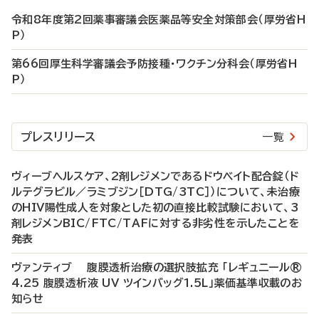
令和8年度第2回薬事審議会医薬品等安全対策部会（厚労省H
P）
第66回厚生科学審議会予防接種・ワクチン分科会（厚労省H
P）
プレスリリース
一覧
ヴィーブヘルスケア、2剤レジメンであるドウベイト配合錠（ド
ルテグラビル／ラミブジン［DTG/3TC］）について、未治療
のHIV陽性成人を対象とした初の直接比較試験において、3
剤レジメンBIC/FTC/TAFに対する非劣性を示したことを
発表
ヴァンティブ 腹膜透析治療の選択肢拡充 「レギュニール®
4.25 腹膜透析液 UV ツインバッグ1.5L」薬価基準収載のお
知らせ