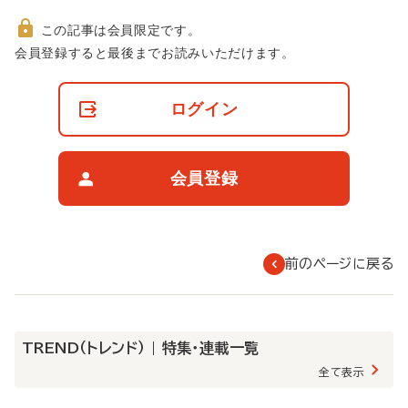
この記事は会員限定です。
非
会員登録すると最後までお読みいただけます。
会
員
の
ログイン
閲
覧
制
限
会員登録
に
つ
い
て
前のページに戻る
TREND（トレンド） | 特集・連載一覧
全て表示