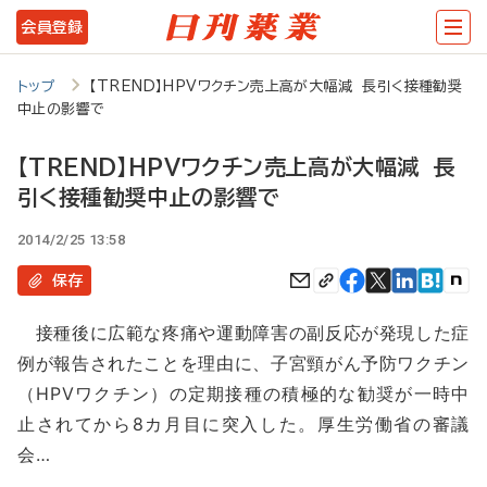
メ
会員登録
イ
ン
トップ
【TREND】HPVワクチン売上高が大幅減 長引く接種勧奨
中止の影響で
コ
ン
【TREND】HPVワクチン売上高が大幅減 長
テ
引く接種勧奨中止の影響で
ン
2014/2/25 13:58
ツ
保存
に
移
接種後に広範な疼痛や運動障害の副反応が発現した症
例が報告されたことを理由に、子宮頸がん予防ワクチン
動
（HPVワクチン）の定期接種の積極的な勧奨が一時中
止されてから8カ月目に突入した。厚生労働省の審議
会…