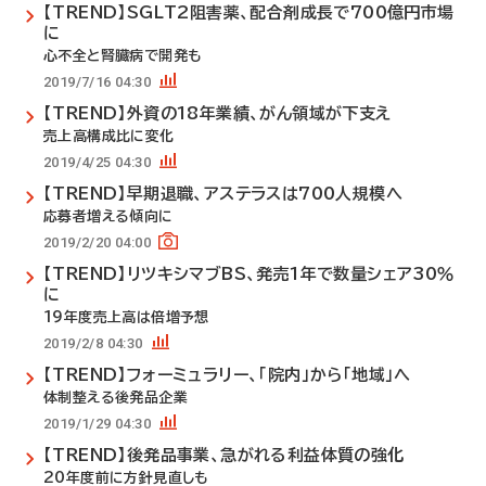
【TREND】SGLT2阻害薬、配合剤成長で700億円市場
に
心不全と腎臓病で開発も
2019/7/16 04:30
【TREND】外資の18年業績、がん領域が下支え
売上高構成比に変化
2019/4/25 04:30
【TREND】早期退職、アステラスは700人規模へ
応募者増える傾向に
2019/2/20 04:00
【TREND】リツキシマブBS、発売1年で数量シェア30％
に
19年度売上高は倍増予想
2019/2/8 04:30
【TREND】フォーミュラリー、「院内」から「地域」へ
体制整える後発品企業
2019/1/29 04:30
【TREND】後発品事業、急がれる利益体質の強化
20年度前に方針見直しも