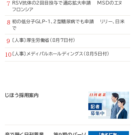
RSV抗体の2回目投与で適応拡大申請 MSDのエヌ
フロンシア
初の低分子GLP-1、2型糖尿病でも申請 リリー、日米
で
〔人事〕厚生労働省（8月7日付）
〔人事〕メディパルホールディングス（8月5日付）
寄
稿
じほう採用案内
音で聴く日刊薬業 第9期のパーソ