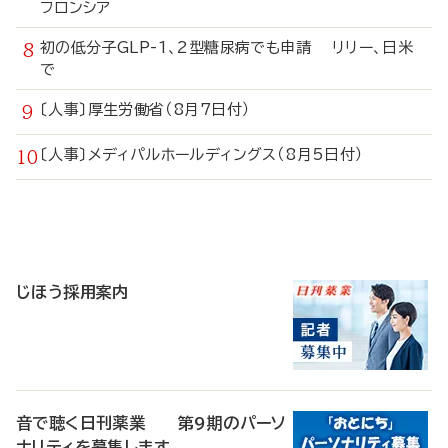
フロンシア
初の低分子GLP-1、2型糖尿病でも申請 リリー、日米
で
〔人事〕厚生労働省（8月7日付）
〔人事〕メディパルホールディングス（8月5日付）
寄
稿
じほう採用案内
音で聴く日刊薬業 第9期のパーソ
ナリティを募集します