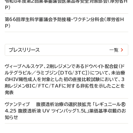
令和8年度第2回薬事審議会医薬品等安全対策部会（厚労省H
P）
第66回厚生科学審議会予防接種・ワクチン分科会（厚労省H
P）
プレスリリース
一覧
ヴィーブヘルスケア、2剤レジメンであるドウベイト配合錠（ド
ルテグラビル／ラミブジン［DTG/3TC］）について、未治療
のHIV陽性成人を対象とした初の直接比較試験において、3
剤レジメンBIC/FTC/TAFに対する非劣性を示したことを
発表
ヴァンティブ 腹膜透析治療の選択肢拡充 「レギュニール®
4.25 腹膜透析液 UV ツインバッグ1.5L」薬価基準収載のお
知らせ