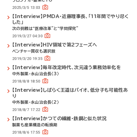
フロンテオ・豊柴CTO
2025/3/5 13:03
【Interview】PMDA・近藤理事長、「11年間でやり尽く
した」
次の挑戦は“医療改革”と“学問探究”
2019/3/27 04:30
【Interview】HIV領域で第2フェーズへ
ベンチャー買収も選択肢
2019/3/20 19:35
【Interview】毎年改定時代、次元違う業務効率化を
中外製薬・永山治会長〈3〉
2018/8/8 18:50
【Interview】しばらく王道はバイオ、低分子も可能性あ
り
中外製薬・永山治会長〈2〉
2018/8/7 17:22
【Interview】かつての繊維・鉄鋼と似た状況
製薬も産業構造の転換期
2018/8/6 17:55