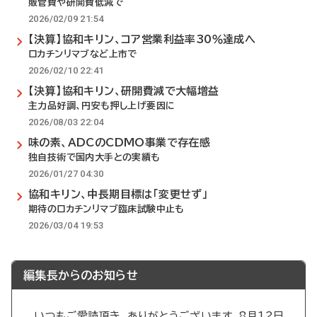
販管費や研開費低減で
2026/02/09 21:54
【決算】協和キリン、コア営業利益率30％達成へ
ロカチンリマブなど上市で
2026/02/10 22:41
【決算】協和キリン、研開費減で大幅増益
主力品好調、円安も押し上げ要因に
2026/08/03 22:04
味の素、ADCのCDMO事業で存在感
独自技術で国内大手との実績も
2026/01/27 04:30
協和キリン、中長期目標は「変更せず」
期待のロカチンリマブ臨床試験中止も
2026/03/04 19:53
編集長からのお知らせ
いつもご愛読頂き、ありがとうございます。8月12日