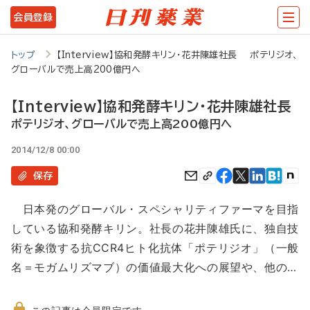
メ
会員登録
イ
ン
トップ
【Interview】協和発酵キリン・花井陳雄社長 ポテリジオ、
グローバルで売上高200億円へ
コ
ン
【Interview】協和発酵キリン・花井陳雄社長
テ
ポテリジオ、グローバルで売上高200億円へ
ン
2014/12/8 00:00
ツ
保存
に
日本発のグローバル・スペシャリティファーマを目指
移
している協和発酵キリン。社長の花井陳雄氏に、独自技
動
術を象徴する抗CCR4ヒト化抗体「ポテリジオ」（一般
名＝モガムリズマブ）の価値最大化への展望や、他の…