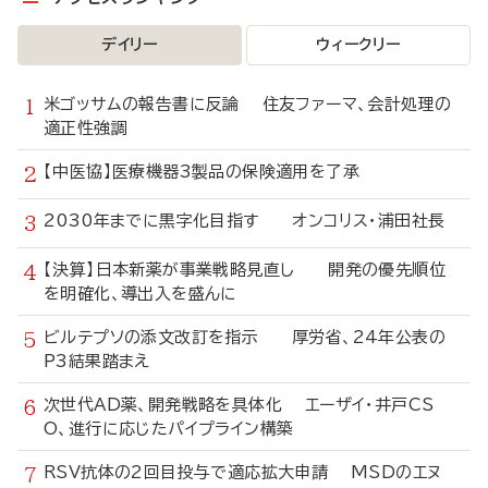
デイリー
ウィークリー
米ゴッサムの報告書に反論 住友ファーマ、会計処理の
適正性強調
【中医協】医療機器3製品の保険適用を了承
2030年までに黒字化目指す オンコリス・浦田社長
【決算】日本新薬が事業戦略見直し 開発の優先順位
を明確化、導出入を盛んに
ビルテプソの添文改訂を指示 厚労省、24年公表の
P3結果踏まえ
次世代AD薬、開発戦略を具体化 エーザイ・井戸CS
O、進行に応じたパイプライン構築
RSV抗体の2回目投与で適応拡大申請 MSDのエヌ