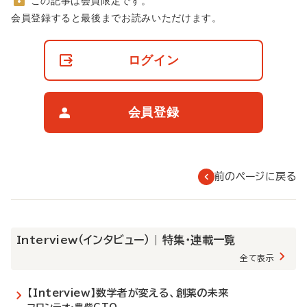
この記事は会員限定です。
非
会員登録すると最後までお読みいただけます。
会
員
の
ログイン
閲
覧
制
限
会員登録
に
つ
い
て
前のページに戻る
Interview（インタビュー） | 特集・連載一覧
全て表示
【Interview】数学者が変える、創薬の未来