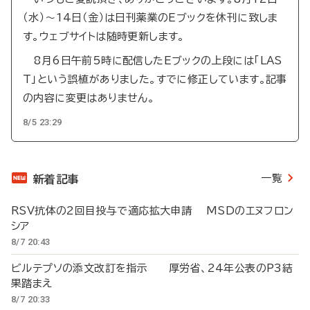
（水）～14日（金）は日刊薬業のEブックを休刊に致しま
す。ウェブサイトは随時更新します。
8月6日午前5時に配信したEブックの上段には「LAS
T」という誤植がありました。すでに修正しています。記事
の内容に変更はありません。
8/5 23:29
一覧
新着記事
RSV抗体の2回目投与で適応拡大申請 MSDのエヌフロン
シア
8/7 20:43
ビルテプソの添文改訂を指示 厚労省、24年公表のP3結
果踏まえ
8/7 20:33