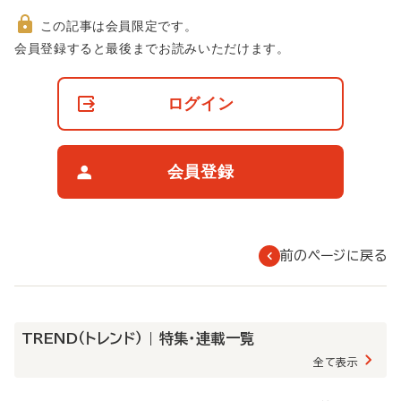
この記事は会員限定です。
非
会員登録すると最後までお読みいただけます。
会
員
の
ログイン
閲
覧
制
限
会員登録
に
つ
い
て
前のページに戻る
TREND（トレンド） | 特集・連載一覧
全て表示