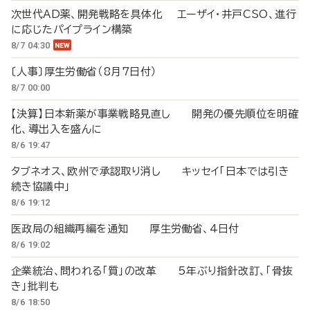
次世代AD薬、開発戦略を具体化 エーザイ・井戸CSO、進行
に応じたパイプライン構築
8/7 04:30
〔人事〕厚生労働省（8月7日付）
8/7 00:00
【決算】日本新薬が事業戦略見直し 開発の優先順位を明確
化、導出入を盛んに
8/6 19:47
タブネオス、欧州で承認取り消し キッセイ「日本では引き
続き協議中」
8/6 19:12
医政局の組織再編を通知 厚生労働省、4日付
8/6 19:02
企業統治、問われる「質」の改革 5年ぶり指針改訂、「骨抜
き」批判も
8/6 18:50