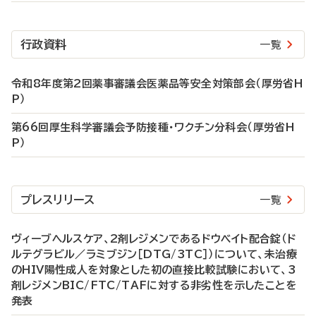
行政資料
一覧
令和8年度第2回薬事審議会医薬品等安全対策部会（厚労省H
P）
第66回厚生科学審議会予防接種・ワクチン分科会（厚労省H
P）
プレスリリース
一覧
ヴィーブヘルスケア、2剤レジメンであるドウベイト配合錠（ド
ルテグラビル／ラミブジン［DTG/3TC］）について、未治療
のHIV陽性成人を対象とした初の直接比較試験において、3
剤レジメンBIC/FTC/TAFに対する非劣性を示したことを
発表