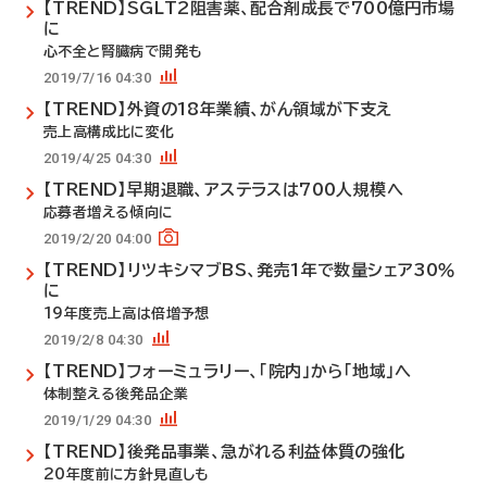
【TREND】SGLT2阻害薬、配合剤成長で700億円市場
に
心不全と腎臓病で開発も
2019/7/16 04:30
【TREND】外資の18年業績、がん領域が下支え
売上高構成比に変化
2019/4/25 04:30
【TREND】早期退職、アステラスは700人規模へ
応募者増える傾向に
2019/2/20 04:00
【TREND】リツキシマブBS、発売1年で数量シェア30％
に
19年度売上高は倍増予想
2019/2/8 04:30
【TREND】フォーミュラリー、「院内」から「地域」へ
体制整える後発品企業
2019/1/29 04:30
【TREND】後発品事業、急がれる利益体質の強化
20年度前に方針見直しも