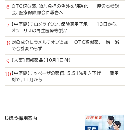
OTC類似薬、追加負担の例外を明確化 厚労省検討
会、医療保険部会に報告へ
【中医協】テロメライシン、保険適用了承 13日から、
オンコリスの再生医療等製品
対象成分にラメルテオン追加 OTC類似薬、一増一減
で合計変わらず
〔人事〕東邦薬品（10月1日付）
【中医協】テッペーザの薬価、5.51％引き下げ 費用
対で、11月から
寄
稿
じほう採用案内