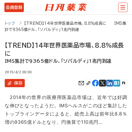
メ
会員登録
イ
ン
トップ
【TREND】14年世界医薬品市場、8.8％成長に IMS集
計で9365億ドル、「ソバルディ」1兆円到達
コ
ン
【TREND】14年世界医薬品市場、8.8％成長
テ
に
ン
IMS集計で9365億ドル、「ソバルディ」1兆円到達
ツ
2015/4/2 00:00
に
保存
移
2014年の世界の医療用医薬品市場は、近年では好調
動
な伸びとなったようだ。IMSヘルスがこのほど集計した
トップラインデータによると、総売上高は前年比8.8％
増の9365億ドルとなり、円換算で110兆円…