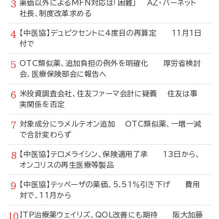
薬価以外によるMFN対応は「困難」 AZ・バーネット
社長、制度改革求める
【中医協】デュピクセントに4度目の再算定 11月1日
付で
OTC類似薬、追加負担の例外を明確化 厚労省検討
会、医療保険部会に報告へ
米投資調査会社、住友ファーマ会計に疑義 住友は事
実関係を否定
対象成分にラメルテオン追加 OTC類似薬、一増一減
で合計変わらず
【中医協】テロメライシン、保険適用了承 13日から、
オンコリスの再生医療等製品
【中医協】テッペーザの薬価、5.51％引き下げ 費用
対で、11月から
ITP治療薬ウェイリズ、QOL改善にも期待 阪大加藤