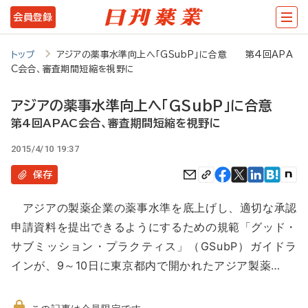
メ
会員登録
イ
ン
トップ
アジアの薬事水準向上へ「GSubP」に合意 第4回APA
C会合、審査期間短縮を視野に
コ
ン
アジアの薬事水準向上へ「GSubP」に合意
テ
第4回APAC会合、審査期間短縮を視野に
ン
2015/4/10 19:37
ツ
保存
に
アジアの製薬企業の薬事水準を底上げし、適切な承認
移
申請資料を提出できるようにするための規範「グッド・
動
サブミッション・プラクティス」（GSubP）ガイドラ
インが、9～10日に東京都内で開かれたアジア製薬…