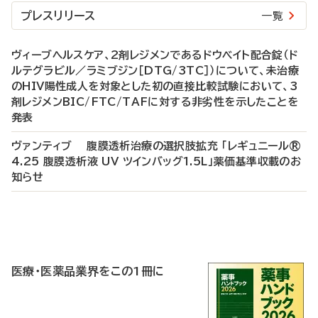
プレスリリース
一覧
ヴィーブヘルスケア、2剤レジメンであるドウベイト配合錠（ド
ルテグラビル／ラミブジン［DTG/3TC］）について、未治療
のHIV陽性成人を対象とした初の直接比較試験において、3
剤レジメンBIC/FTC/TAFに対する非劣性を示したことを
発表
ヴァンティブ 腹膜透析治療の選択肢拡充 「レギュニール®
4.25 腹膜透析液 UV ツインバッグ1.5L」薬価基準収載のお
知らせ
P
R
医療・医薬品業界をこの1冊に