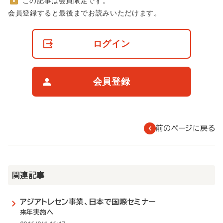
この記事は会員限定です。
非
会員登録すると最後までお読みいただけます。
会
員
の
ログイン
閲
覧
制
限
会員登録
に
つ
い
て
前のページに戻る
関連記事
アジアトレセン事業、日本で国際セミナー
来年実施へ