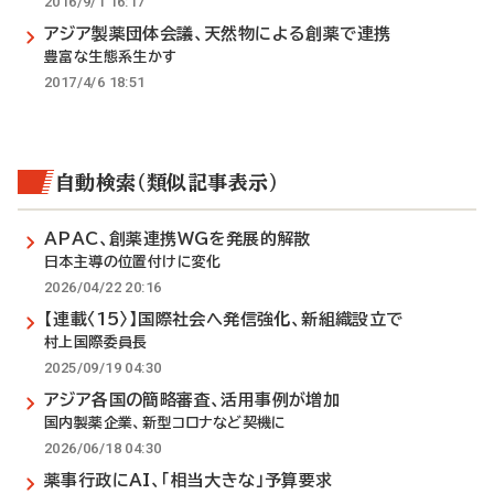
2016/9/1 16:17
アジア製薬団体会議、天然物による創薬で連携
豊富な生態系生かす
2017/4/6 18:51
自動検索（類似記事表示）
APAC、創薬連携WGを発展的解散
日本主導の位置付けに変化
2026/04/22 20:16
【連載〈15〉】国際社会へ発信強化、新組織設立で
村上国際委員長
2025/09/19 04:30
アジア各国の簡略審査、活用事例が増加
国内製薬企業、新型コロナなど契機に
2026/06/18 04:30
薬事行政にAI、「相当大きな」予算要求