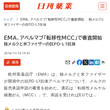
メ
会員登録
イ
ン
トップ
EMA、アベルマブ「転移性MCC」で審査開始 独メルクと
米ファイザーの抗PD-L1抗体
コ
ン
EMA、アベルマブ「転移性MCC」で審査開始
テ
独メルクと米ファイザーの抗PD-L1抗体
ン
2016/11/10 19:41
ツ
保存
に
欧州医薬品庁（EMA）は、独メルクと米ファイザー
移
が開発中の抗PD-L1抗体アベルマブについて、メルクの
動
販売承認申請の審査を始めた。適応は「転移性メルケル
細胞がん（MCC）」で、承認を受ければEUでは…