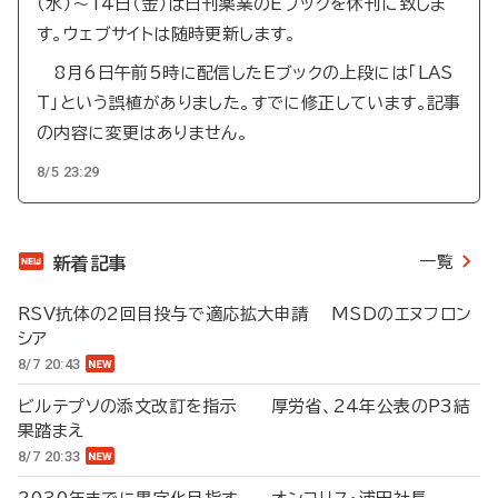
（水）～14日（金）は日刊薬業のEブックを休刊に致しま
す。ウェブサイトは随時更新します。
8月6日午前5時に配信したEブックの上段には「LAS
T」という誤植がありました。すでに修正しています。記事
の内容に変更はありません。
8/5 23:29
一覧
新着記事
RSV抗体の2回目投与で適応拡大申請 MSDのエヌフロン
シア
8/7 20:43
ビルテプソの添文改訂を指示 厚労省、24年公表のP3結
果踏まえ
8/7 20:33