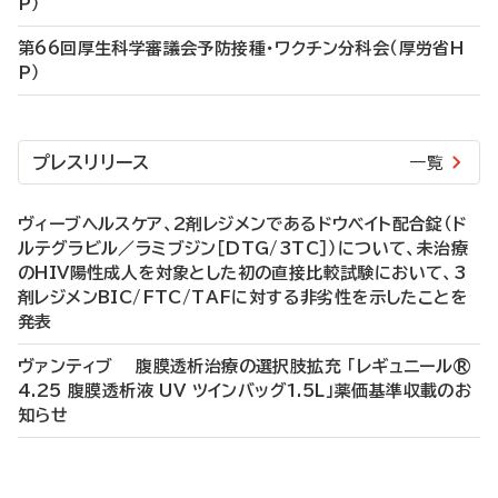
P）
第66回厚生科学審議会予防接種・ワクチン分科会（厚労省H
P）
プレスリリース
一覧
ヴィーブヘルスケア、2剤レジメンであるドウベイト配合錠（ド
ルテグラビル／ラミブジン［DTG/3TC］）について、未治療
のHIV陽性成人を対象とした初の直接比較試験において、3
剤レジメンBIC/FTC/TAFに対する非劣性を示したことを
発表
ヴァンティブ 腹膜透析治療の選択肢拡充 「レギュニール®
4.25 腹膜透析液 UV ツインバッグ1.5L」薬価基準収載のお
知らせ