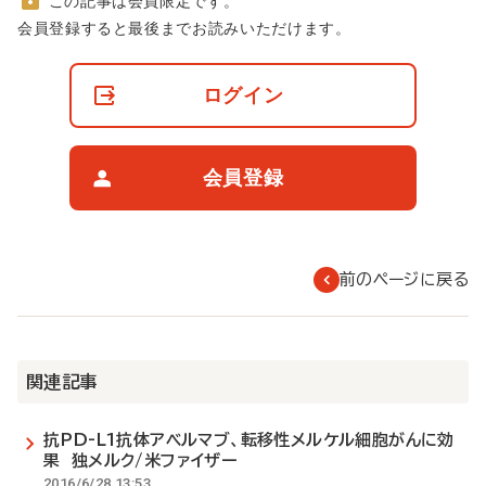
この記事は会員限定です。
非
会員登録すると最後までお読みいただけます。
会
員
の
ログイン
閲
覧
制
限
会員登録
に
つ
い
て
前のページに戻る
関連記事
抗PD-L1抗体アベルマブ、転移性メルケル細胞がんに効
果 独メルク/米ファイザー
2016/6/28 13:53