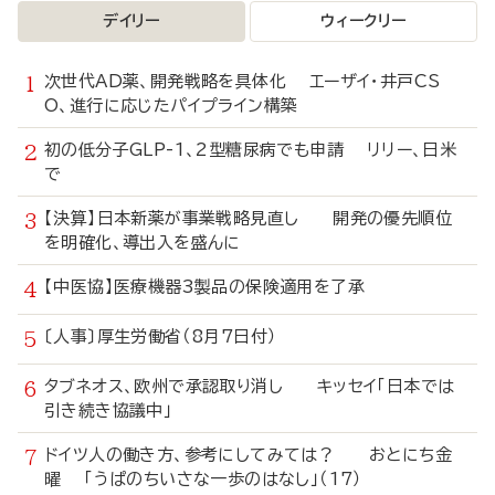
デイリー
ウィークリー
次世代AD薬、開発戦略を具体化 エーザイ・井戸CS
O、進行に応じたパイプライン構築
初の低分子GLP-1、2型糖尿病でも申請 リリー、日米
で
【決算】日本新薬が事業戦略見直し 開発の優先順位
を明確化、導出入を盛んに
【中医協】医療機器3製品の保険適用を了承
〔人事〕厚生労働省（8月7日付）
タブネオス、欧州で承認取り消し キッセイ「日本では
引き続き協議中」
ドイツ人の働き方、参考にしてみては？ おとにち金
曜 「うぱのちいさな一歩のはなし」（17）