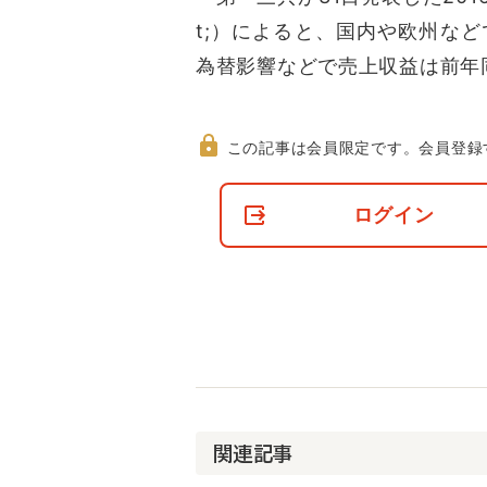
t;）によると、国内や欧州な
為替影響などで売上収益は前年
この記事は会員限定です。
会員登録
非
会
ログイン
員
の
閲
覧
制
限
に
つ
い
て
関連記事