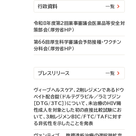
行政資料
一覧
令和8年度第2回薬事審議会医薬品等安全対
策部会（厚労省HP）
第66回厚生科学審議会予防接種・ワクチン
分科会（厚労省HP）
プレスリリース
一覧
ヴィーブヘルスケア、2剤レジメンであるドウ
ベイト配合錠（ドルテグラビル／ラミブジン
［DTG/3TC］）について、未治療のHIV陽
性成人を対象とした初の直接比較試験にお
いて、3剤レジメンBIC/FTC/TAFに対す
る非劣性を示したことを発表
ヴァンティブ 腹膜透析治療の選択肢拡充