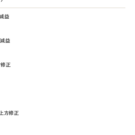
減益
収減益
方修正
を上方修正