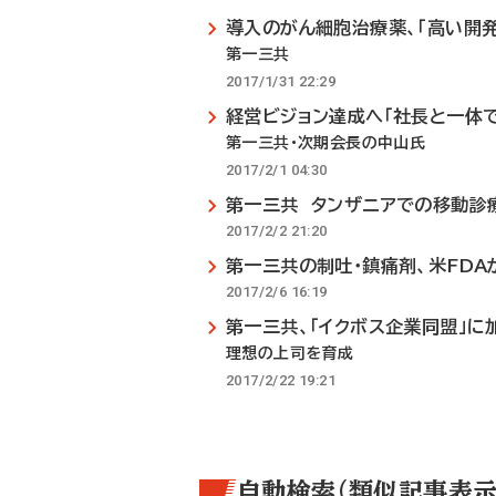
導入のがん細胞治療薬、「高い開
第一三共
2017/1/31 22:29
経営ビジョン達成へ「社長と一体
第一三共・次期会長の中山氏
2017/2/1 04:30
第一三共 タンザニアでの移動診
2017/2/2 21:20
第一三共の制吐・鎮痛剤、米FDA
2017/2/6 16:19
第一三共、「イクボス企業同盟」に
理想の上司を育成
2017/2/22 19:21
自動検索（類似記事表示