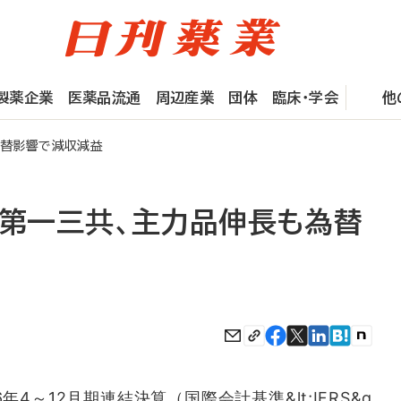
製薬企業
医薬品流通
周辺産業
団体
臨床・学会
他
為替影響で減収減益
】第一三共、主力品伸長も為替
4～12月期連結決算（国際会計基準&lt;IFRS&g