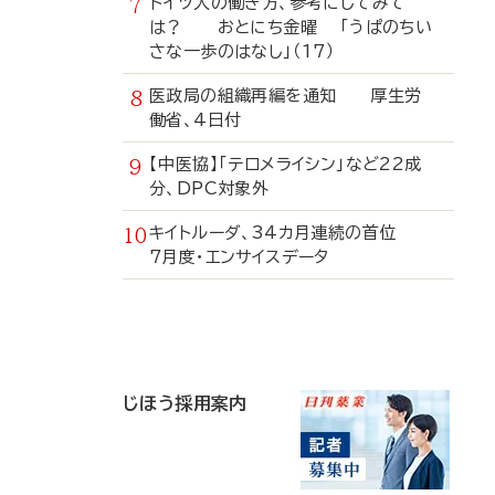
ドイツ人の働き方、参考にしてみて
は？ おとにち金曜 「うぱのちい
さな一歩のはなし」（17）
医政局の組織再編を通知 厚生労
働省、4日付
【中医協】「テロメライシン」など22成
分、DPC対象外
キイトルーダ、34カ月連続の首位
7月度・エンサイスデータ
寄
稿
じほう採用案内