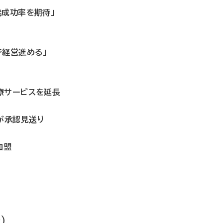
発成功率を期待」
で経営進める」
療サービスを延長
が承認見送り
加盟
）