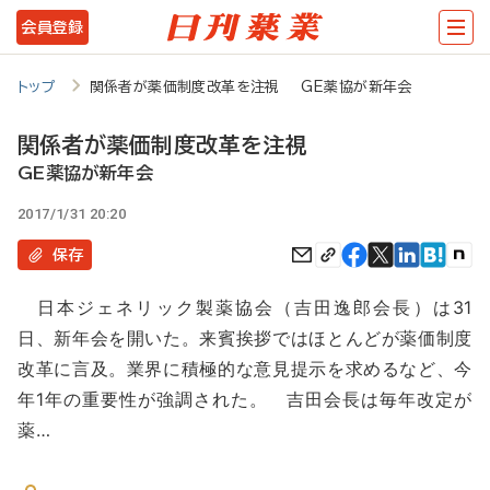
メ
会員登録
イ
ン
トップ
関係者が薬価制度改革を注視 GE薬協が新年会
コ
関係者が薬価制度改革を注視
ン
GE薬協が新年会
テ
2017/1/31 20:20
ン
保存
ツ
に
日本ジェネリック製薬協会（吉田逸郎会長）は31
移
日、新年会を開いた。来賓挨拶ではほとんどが薬価制度
動
改革に言及。業界に積極的な意見提示を求めるなど、今
年1年の重要性が強調された。 吉田会長は毎年改定が
薬…