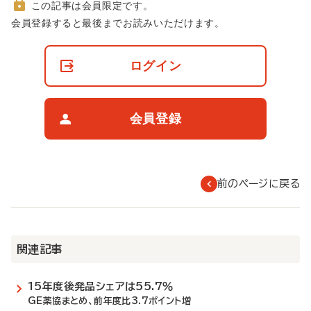
この記事は会員限定です。
非
会員登録すると最後までお読みいただけます。
会
員
の
ログイン
閲
覧
制
限
会員登録
に
つ
い
て
前のページに戻る
関連記事
15年度後発品シェアは55.7％
GE薬協まとめ、前年度比3.7ポイント増