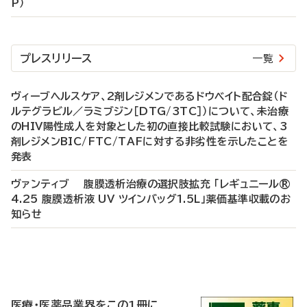
P）
プレスリリース
一覧
ヴィーブヘルスケア、2剤レジメンであるドウベイト配合錠（ド
ルテグラビル／ラミブジン［DTG/3TC］）について、未治療
のHIV陽性成人を対象とした初の直接比較試験において、3
剤レジメンBIC/FTC/TAFに対する非劣性を示したことを
発表
ヴァンティブ 腹膜透析治療の選択肢拡充 「レギュニール®
4.25 腹膜透析液 UV ツインバッグ1.5L」薬価基準収載のお
知らせ
P
R
医療・医薬品業界をこの1冊に