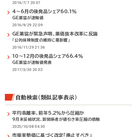
2016/7/7 20:07
4～6月の後発品シェア60.1％
GE薬協が速報値
2016/9/29 22:09
GE薬協が緊急声明、薬価抜本改革に反論
「公的保険制度の維持に悪影響」
2016/11/29 21:36
10～12月の後発品シェア66.4％
GE薬協が速報値発表
2017/3/30 20:02
自動検索（類似記事表示）
平均乖離率、前年5.2％から圧縮か
9月末妥結状況、卸関係者が値引き率圧縮の感触
2025/10/08 04:30
市場実勢価に基づく改定「廃止すべき」