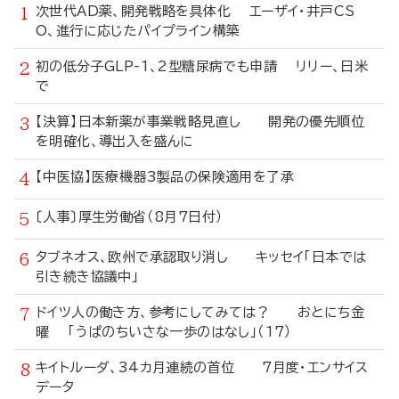
次世代AD薬、開発戦略を具体化 エーザイ・井戸CS
O、進行に応じたパイプライン構築
初の低分子GLP-1、2型糖尿病でも申請 リリー、日米
で
【決算】日本新薬が事業戦略見直し 開発の優先順位
を明確化、導出入を盛んに
【中医協】医療機器3製品の保険適用を了承
〔人事〕厚生労働省（8月7日付）
タブネオス、欧州で承認取り消し キッセイ「日本では
引き続き協議中」
ドイツ人の働き方、参考にしてみては？ おとにち金
曜 「うぱのちいさな一歩のはなし」（17）
キイトルーダ、34カ月連続の首位 7月度・エンサイス
データ