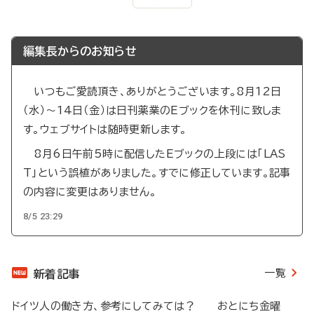
次
ジ
ペ
ペ
ー
ー
ジ
ジ
編集長からのお知らせ
送
り
いつもご愛読頂き、ありがとうございます。8月12日
（水）～14日（金）は日刊薬業のEブックを休刊に致しま
す。ウェブサイトは随時更新します。
8月6日午前5時に配信したEブックの上段には「LAS
T」という誤植がありました。すでに修正しています。記事
の内容に変更はありません。
8/5 23:29
一覧
新着記事
ドイツ人の働き方、参考にしてみては？ おとにち金曜