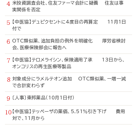
米投資調査会社、住友ファーマ会計に疑義 住友は事
実関係を否定
【中医協】デュピクセントに4度目の再算定 11月1日
付で
OTC類似薬、追加負担の例外を明確化 厚労省検討
会、医療保険部会に報告へ
【中医協】テロメライシン、保険適用了承 13日から、
オンコリスの再生医療等製品
対象成分にラメルテオン追加 OTC類似薬、一増一減
で合計変わらず
〔人事〕東邦薬品（10月1日付）
【中医協】テッペーザの薬価、5.51％引き下げ 費用
対で、11月から