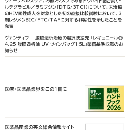
ヴィーブヘルスケア、2剤レジメンであるドウベイト配合錠（ド
ルテグラビル／ラミブジン［DTG/3TC］）について、未治療
のHIV陽性成人を対象とした初の直接比較試験において、3
剤レジメンBIC/FTC/TAFに対する非劣性を示したことを
発表
ヴァンティブ 腹膜透析治療の選択肢拡充 「レギュニール®
4.25 腹膜透析液 UV ツインバッグ1.5L」薬価基準収載のお
知らせ
P
R
医療・医薬品業界をこの1冊に
医薬品産業の英文総合情報サイト