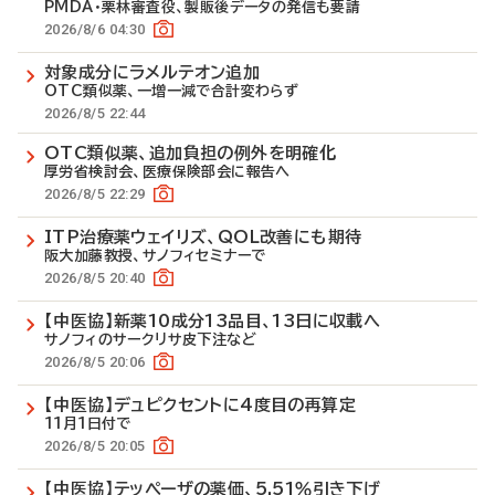
PMDA・栗林審査役、製販後データの発信も要請
2026/8/6 04:30
対象成分にラメルテオン追加
OTC類似薬、一増一減で合計変わらず
2026/8/5 22:44
OTC類似薬、追加負担の例外を明確化
厚労省検討会、医療保険部会に報告へ
2026/8/5 22:29
ITP治療薬ウェイリズ、QOL改善にも期待
阪大加藤教授、サノフィセミナーで
2026/8/5 20:40
【中医協】新薬10成分13品目、13日に収載へ
サノフィのサークリサ皮下注など
2026/8/5 20:06
【中医協】デュピクセントに4度目の再算定
11月1日付で
2026/8/5 20:05
【中医協】テッペーザの薬価、5.51％引き下げ