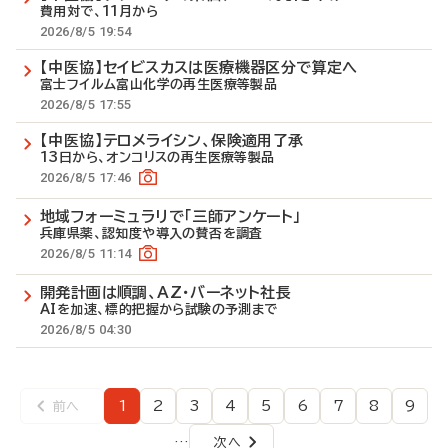
費用対で、11月から
2026/8/5 19:54
【中医協】セイビスカスは医療機器区分で算定へ
富士フイルム富山化学の再生医療等製品
2026/8/5 17:55
【中医協】テロメライシン、保険適用了承
13日から、オンコリスの再生医療等製品
2026/8/5 17:46
地域フォーミュラリで「三師アンケート」
兵庫県薬、認知度や導入の賛否を調査
2026/8/5 11:14
開発計画は順調、AZ・バーネット社長
AIを加速、標的把握から試験の予測まで
2026/8/5 04:30
1
2
3
4
5
6
7
8
9
前へ
前
ペ
ペ
ペ
ペ
ペ
ペ
ペ
ペ
ペ
ペ
ー
ー
ー
ー
ー
ー
ー
ー
ー
ー
ジ
ジ
ジ
ジ
ジ
ジ
ジ
ジ
ジ
…
次へ