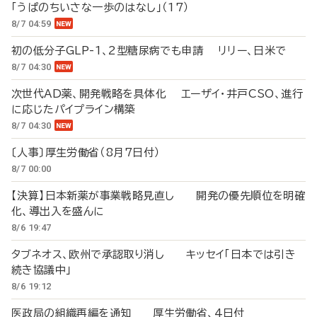
「うぱのちいさな一歩のはなし」（17）
8/7 04:59
初の低分子GLP-1、2型糖尿病でも申請 リリー、日米で
8/7 04:30
次世代AD薬、開発戦略を具体化 エーザイ・井戸CSO、進行
に応じたパイプライン構築
8/7 04:30
〔人事〕厚生労働省（8月7日付）
8/7 00:00
【決算】日本新薬が事業戦略見直し 開発の優先順位を明確
化、導出入を盛んに
8/6 19:47
タブネオス、欧州で承認取り消し キッセイ「日本では引き
続き協議中」
8/6 19:12
医政局の組織再編を通知 厚生労働省、4日付