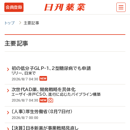
メ
会員登録
イ
ン
トップ
主要記事
コ
ン
主要記事
テ
ン
初の低分子GLP-1、2型糖尿病でも申請
ツ
リリー、日米で
に
2026/8/7 04:30
移
次世代AD薬、開発戦略を具体化
エーザイ・井戸CSO、進行に応じたパイプライン構築
動
2026/8/7 04:30
〔人事〕厚生労働省（8月7日付）
2026/8/7 00:00
【決算】日本新薬が事業戦略見直し