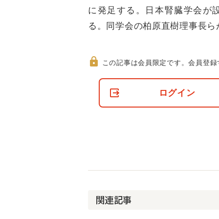
に発足する。日本腎臓学会が
る。同学会の柏原直樹理事長ら
この記事は会員限定です。
会員登録
非
会
ログイン
員
の
閲
覧
制
限
に
つ
い
て
関連記事