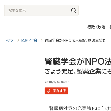
メ
記
イ
事
ン
を
行政・政治
コ
検
ン
索
トップ
臨床・学会
腎臓学会がNPO法人新設、創薬支援も
テ
ン
ツ
腎臓学会がNPO
に
きょう発足、製薬企業に
移
2018/2/16 04:30
動
保存
する
腎臓病対策の充実強化に向けた