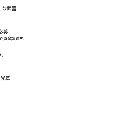
きな武器
応募
前で資金調達も
」
重光章