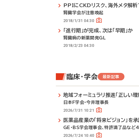
PPIにCKDリスク、海外メタ解析
腎臓学会が注意喚起
2018/1/31 04:30
「進行期」が完成、次は「早期」か
腎臓病の新薬開発GL
2018/2/23 04:30
臨床・学会
最新記事
地域フォーミュラリ推進「正しい理
日本F学会・今井理事長
2026/7/31 10:21
医薬品産業の「将来ビジョン」を承
GE・BS学会理事会、特許満了品など
2026/7/24 10:40