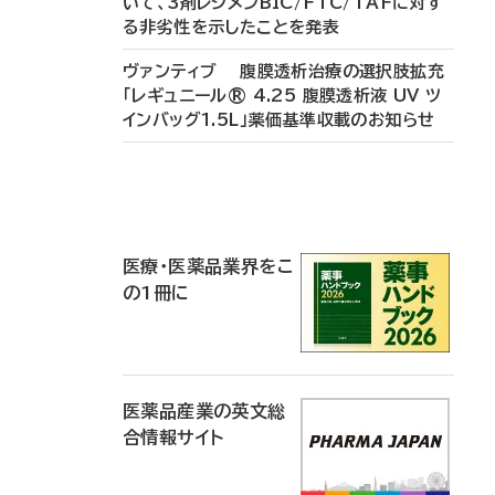
いて、3剤レジメンBIC/FTC/TAFに対す
る非劣性を示したことを発表
ヴァンティブ 腹膜透析治療の選択肢拡充
「レギュニール® 4.25 腹膜透析液 UV ツ
インバッグ1.5L」薬価基準収載のお知らせ
P
R
医療・医薬品業界をこ
の1冊に
医薬品産業の英文総
合情報サイト