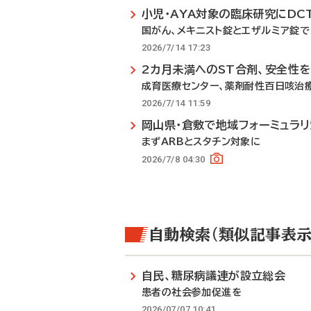
小児・AYA対象の臨床研究にDC
国がん、メキニスト錠とエザルミア錠で
2026/7/14 17:23
2カ月未満へのST合剤、安全性
成育医療センター、薬剤耐性百日咳治
2026/7/14 11:59
岡山県・倉敷で地域フォーミュラ
まずARBとスタチン対象に
2026/7/8 04:30
自動検索（類似記事表示
自民、糖尿病議連が設立総会
患者の社会参加促進を
2026/07/07 10:41