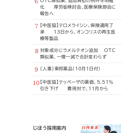
OTC類似薬、追加負担の例外を明確
化 厚労省検討会、医療保険部会に
報告へ
【中医協】テロメライシン、保険適用了
承 13日から、オンコリスの再生医
療等製品
対象成分にラメルテオン追加 OTC
類似薬、一増一減で合計変わらず
〔人事〕東邦薬品（10月1日付）
【中医協】テッペーザの薬価、5.51％
引き下げ 費用対で、11月から
寄
稿
じほう採用案内