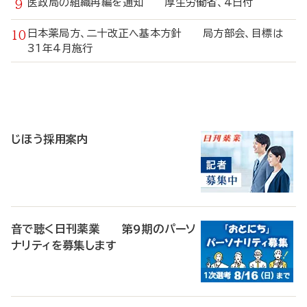
医政局の組織再編を通知 厚生労働省、4日付
日本薬局方、二十改正へ基本方針 局方部会、目標は
31年4月施行
寄
稿
じほう採用案内
音で聴く日刊薬業 第9期のパーソ
ナリティを募集します