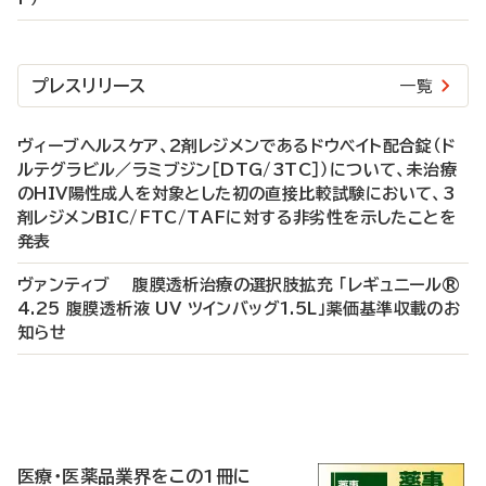
プレスリリース
一覧
ヴィーブヘルスケア、2剤レジメンであるドウベイト配合錠（ド
ルテグラビル／ラミブジン［DTG/3TC］）について、未治療
のHIV陽性成人を対象とした初の直接比較試験において、3
剤レジメンBIC/FTC/TAFに対する非劣性を示したことを
発表
ヴァンティブ 腹膜透析治療の選択肢拡充 「レギュニール®
4.25 腹膜透析液 UV ツインバッグ1.5L」薬価基準収載のお
知らせ
P
R
医療・医薬品業界をこの1冊に