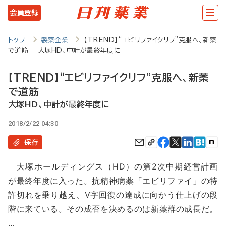
メ
会員登録
イ
ン
トップ
製薬企業
【TREND】“エビリファイクリフ”克服へ、新薬
で道筋 大塚HD、中計が最終年度に
コ
ン
【TREND】“エビリファイクリフ”克服へ、新薬
テ
で道筋
ン
大塚HD、中計が最終年度に
ツ
2018/2/22 04:30
に
保存
移
大塚ホールディングス（HD）の第2次中期経営計画
動
が最終年度に入った。抗精神病薬「エビリファイ」の特
許切れを乗り越え、V字回復の達成に向かう仕上げの段
階に来ている。その成否を決めるのは新薬群の成長だ。
…