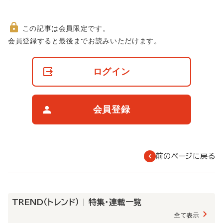
この記事は会員限定です。
非
会員登録すると最後までお読みいただけます。
会
員
の
ログイン
閲
覧
制
限
会員登録
に
つ
い
て
前のページに戻る
TREND（トレンド） | 特集・連載一覧
全て表示