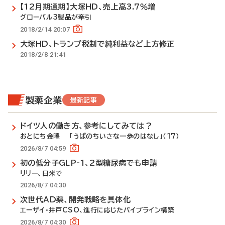
【12月期通期】大塚HD、売上高3.7％増
グローバル3製品が牽引
2018/2/14 20:07
大塚HD、トランプ税制で純利益など上方修正
2018/2/8 21:41
製薬企業
最新記事
ドイツ人の働き方、参考にしてみては？
おとにち金曜 「うぱのちいさな一歩のはなし」（17）
2026/8/7 04:59
初の低分子GLP-1、2型糖尿病でも申請
リリー、日米で
2026/8/7 04:30
次世代AD薬、開発戦略を具体化
エーザイ・井戸CSO、進行に応じたパイプライン構築
2026/8/7 04:30