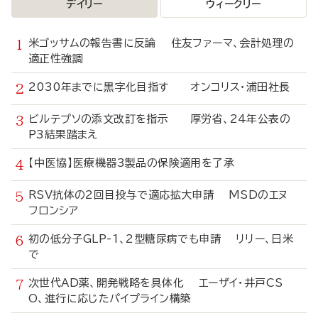
デイリー
ウィークリー
米ゴッサムの報告書に反論 住友ファーマ、会計処理の
適正性強調
2030年までに黒字化目指す オンコリス・浦田社長
ビルテプソの添文改訂を指示 厚労省、24年公表の
P3結果踏まえ
【中医協】医療機器3製品の保険適用を了承
RSV抗体の2回目投与で適応拡大申請 MSDのエヌ
フロンシア
初の低分子GLP-1、2型糖尿病でも申請 リリー、日米
で
次世代AD薬、開発戦略を具体化 エーザイ・井戸CS
O、進行に応じたパイプライン構築