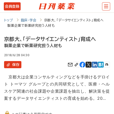
メ
会員登録
イ
ン
トップ
臨床・学会
京都大、「データサイエンティスト」育成へ
製薬企業で新薬研究担う人材も
コ
ン
京都大、「データサイエンティスト」育成へ
テ
製薬企業で新薬研究担う人材も
ン
2018/6/28 04:30
ツ
保存
に
京都大は企業コンサルティングなどを手掛けるデロイ
移
ト トーマツ グループとの共同研究として、医療・ヘル
動
スケア関連の社会課題や企業課題を抽出し、解決策を提
案するデータサイエンティストの育成を始める。20…