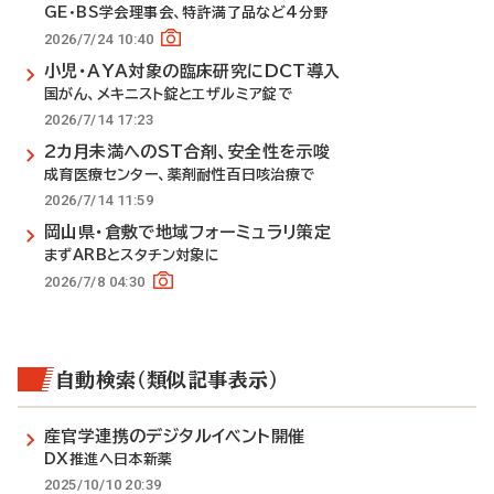
GE・BS学会理事会、特許満了品など4分野
2026/7/24 10:40
小児・AYA対象の臨床研究にDCT導入
国がん、メキニスト錠とエザルミア錠で
2026/7/14 17:23
2カ月未満へのST合剤、安全性を示唆
成育医療センター、薬剤耐性百日咳治療で
2026/7/14 11:59
岡山県・倉敷で地域フォーミュラリ策定
まずARBとスタチン対象に
2026/7/8 04:30
自動検索（類似記事表示）
産官学連携のデジタルイベント開催
DX推進へ日本新薬
2025/10/10 20:39