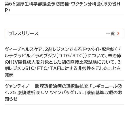
第66回厚生科学審議会予防接種・ワクチン分科会（厚労省H
P）
プレスリリース
一覧
ヴィーブヘルスケア、2剤レジメンであるドウベイト配合錠（ド
ルテグラビル／ラミブジン［DTG/3TC］）について、未治療
のHIV陽性成人を対象とした初の直接比較試験において、3
剤レジメンBIC/FTC/TAFに対する非劣性を示したことを
発表
ヴァンティブ 腹膜透析治療の選択肢拡充 「レギュニール®
4.25 腹膜透析液 UV ツインバッグ1.5L」薬価基準収載のお
知らせ
P
R