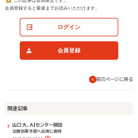
この記事は会員限定です。
非
会員登録すると最後までお読みいただけます。
会
員
の
ログイン
閲
覧
制
限
会員登録
に
つ
い
て
前のページに戻る
関連記事
山口大、AIセンター開設
治療効果予測へ応用に期待