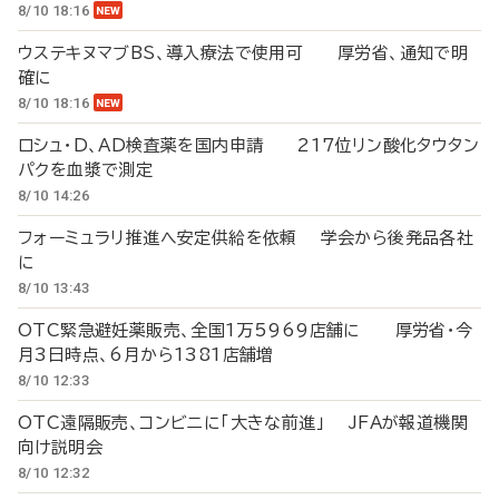
8/10 18:16
ウステキヌマブBS、導入療法で使用可 厚労省、通知で明
確に
8/10 18:16
ロシュ・D、AD検査薬を国内申請 217位リン酸化タウタン
パクを血漿で測定
8/10 14:26
フォーミュラリ推進へ安定供給を依頼 学会から後発品各社
に
8/10 13:43
OTC緊急避妊薬販売、全国1万5969店舗に 厚労省・今
月3日時点、6月から1381店舗増
8/10 12:33
OTC遠隔販売、コンビニに「大きな前進」 JFAが報道機関
向け説明会
8/10 12:32