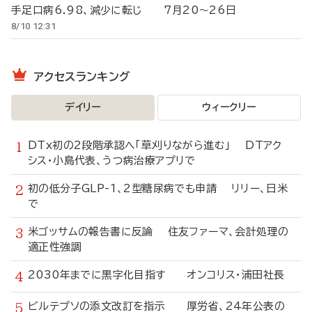
手足口病6.98、減少に転じ 7月20～26日
8/10 12:31
アクセスランキング
デイリー
ウィークリー
DTx初の2段階承認へ「草刈りながら進む」 DTアク
シス・小島代表、うつ病治療アプリで
初の低分子GLP-1、2型糖尿病でも申請 リリー、日米
で
米ゴッサムの報告書に反論 住友ファーマ、会計処理の
適正性強調
2030年までに黒字化目指す オンコリス・浦田社長
ビルテプソの添文改訂を指示 厚労省、24年公表の