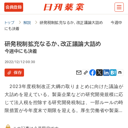
メ
会員登録
イ
ン
トップ
解説
研発税制拡充なるか、改正議論大詰め 今週中
にも決着
コ
ン
研発税制拡充なるか、改正議論大詰め
テ
今週中にも決着
ン
2022/12/12 00:30
ツ
保存
に
2023年度税制改正大綱の取りまとめに向けた議論が
移
大詰めを迎えている。製薬企業などの研究開発規模に応
動
じて法人税を控除する研究開発税制は、一部ルールの時
限措置が今年度末で期限を迎える。厚生労働省や製薬…