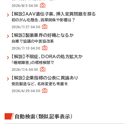
2026/8/3 04:30
【解説】AAV遺伝子薬、挿入変異問題を探る
初のがん化懸念、因果関係や影響は？
2026/7/27 04:30
【解説】製薬業界の好機となるか
自維で協議の中医協改革
2026/7/13 04:30
【解説】不眠症、DORAの処方拡大か
「睡眠障害」の標榜解禁で
2026/7/6 04:30
【解説】企業指標の公表に異論あり
受託製造など、名称変更も考慮を
2026/6/29 04:30
自動検索（類似記事表示）