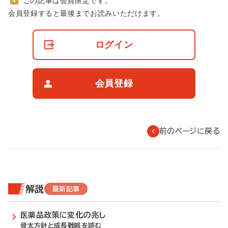
この記事は会員限定です。
非
会員登録すると最後までお読みいただけます。
会
員
の
ログイン
閲
覧
制
限
会員登録
に
つ
い
て
前のページに戻る
解説
最新記事
医薬品政策に変化の兆し
骨太方針と成長戦略を読む