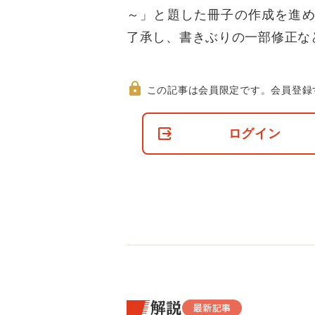
～」と題した冊子の作成を進め
了承し、書きぶりの一部修正な
この記事は会員限定です。
会員登録
非
会
ログイン
員
の
閲
覧
制
限
に
つ
い
て
解説
最新記事