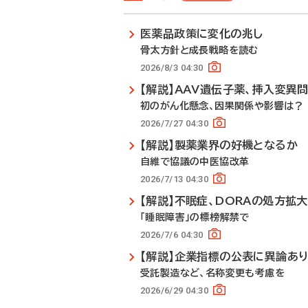
医薬品政策に変化の兆し
骨太方針と成長戦略を読む
2026/8/3 04:30
【解説】AAV遺伝子薬、挿入変異
初のがん化懸念、因果関係や影響は？
2026/7/27 04:30
【解説】製薬業界の好機となるか
自維で協議の中医協改革
2026/7/13 04:30
【解説】不眠症、DORAの処方拡
「睡眠障害」の標榜解禁で
2026/7/6 04:30
【解説】企業指標の公表に異論あ
受託製造など、名称変更も考慮を
2026/6/29 04:30