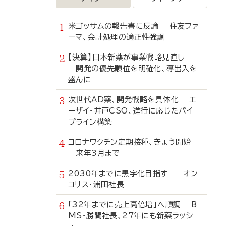
米ゴッサムの報告書に反論 住友ファ
ーマ、会計処理の適正性強調
【決算】日本新薬が事業戦略見直し
開発の優先順位を明確化、導出入を
盛んに
次世代AD薬、開発戦略を具体化 エ
ーザイ・井戸CSO、進行に応じたパイ
プライン構築
コロナワクチン定期接種、きょう開始
来年3月まで
2030年までに黒字化目指す オン
コリス・浦田社長
「32年までに売上高倍増」へ順調 B
MS・勝間社長、27年にも新薬ラッシ