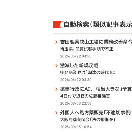
自動検索（類似記事表示
吉田製薬狭山工場に業務改善命
埼玉県、品質試験手順で不正
2026/06/22 04:30
激減した新規収載
後発品業界は「淘汰の時代」に
2026/06/22 04:30
薬事行政にAI、「相当大きな」予
4日付で退官の佐藤審議官
2026/08/03 22:58
外国人へ処方薬販売「不適切事例
大阪府薬剤師会「法の整備を」
2025/09/05 10:54