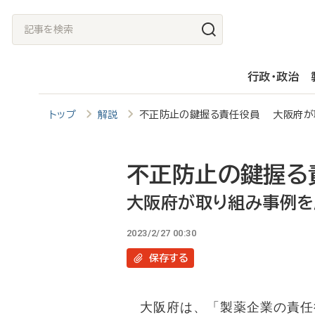
メ
記
イ
事
ン
を
行政・政治
コ
検
ン
索
トップ
解説
不正防止の鍵握る責任役員 大阪府が
テ
ン
ツ
不正防止の鍵握る
に
大阪府が取り組み事例を
移
2023/2/27 00:30
動
保存
する
大阪府は、「製薬企業の責任