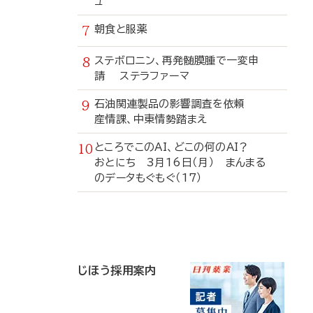
ュ
朝食と服薬
ステボロニン、再発髄膜腫で一変申
請 ステラファーマ
石油関連製品の影響調査を依頼
産情課、中東情勢踏まえ
ところでこのAI、どこの何のAI？
おとにち 3月16日（月） まんまる
のデータもぐもぐ（17）
寄
稿
じほう採用案内