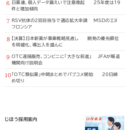
日薬連、個人データ漏えいで注意喚起 25年度は19
件と増加傾向
RSV抗体の2回目投与で適応拡大申請 MSDのエヌ
フロンシア
【決算】日本新薬が事業戦略見直し 開発の優先順位
を明確化、導出入を盛んに
OTC遠隔販売、コンビニに「大きな前進」 JFAが報道
機関向け説明会
「OTC類似薬」中間まとめでパブコメ開始 20日締
め切り
寄
稿
じほう採用案内