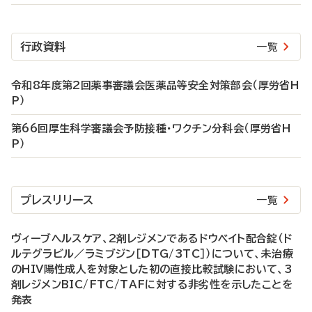
行政資料
一覧
令和8年度第2回薬事審議会医薬品等安全対策部会（厚労省H
P）
第66回厚生科学審議会予防接種・ワクチン分科会（厚労省H
P）
プレスリリース
一覧
ヴィーブヘルスケア、2剤レジメンであるドウベイト配合錠（ド
ルテグラビル／ラミブジン［DTG/3TC］）について、未治療
のHIV陽性成人を対象とした初の直接比較試験において、3
剤レジメンBIC/FTC/TAFに対する非劣性を示したことを
発表