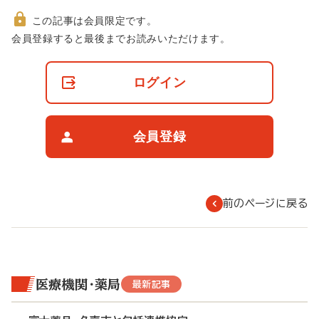
この記事は会員限定です。
非
会員登録すると最後までお読みいただけます。
会
員
の
ログイン
閲
覧
制
限
会員登録
に
つ
い
て
前のページに戻る
医療機関・薬局
最新記事