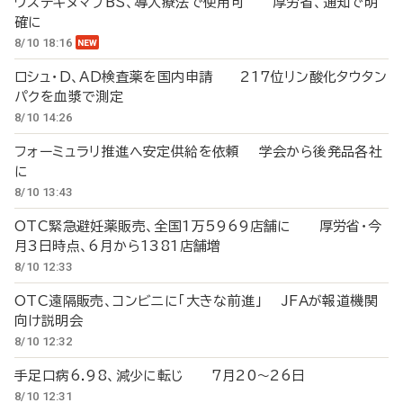
ウステキヌマブBS、導入療法で使用可 厚労省、通知で明
確に
8/10 18:16
ロシュ・D、AD検査薬を国内申請 217位リン酸化タウタン
パクを血漿で測定
8/10 14:26
フォーミュラリ推進へ安定供給を依頼 学会から後発品各社
に
8/10 13:43
OTC緊急避妊薬販売、全国1万5969店舗に 厚労省・今
月3日時点、6月から1381店舗増
8/10 12:33
OTC遠隔販売、コンビニに「大きな前進」 JFAが報道機関
向け説明会
8/10 12:32
手足口病6.98、減少に転じ 7月20～26日
8/10 12:31