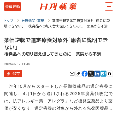
メ
会員登録
イ
ン
トップ
医療機関・薬局
薬価逆転で選定療養対象外「患者に説
明できない」 後発品への切り替え促してきたのに…薬局から不満
コ
ン
薬価逆転で選定療養対象外「患者に説明でき
テ
ない」
ン
後発品への切り替え促してきたのに…薬局から不満
ツ
2025/3/12 11:40
に
保存
移
昨年10月からスタートした長期収載品の選定療養に
動
関連し、4月1日から適用される2025年度薬価改定で
は、抗アレルギー薬「アレグラ」など後発医薬品より薬
価が安くなり、選定療養の対象から外れる先発医薬品…