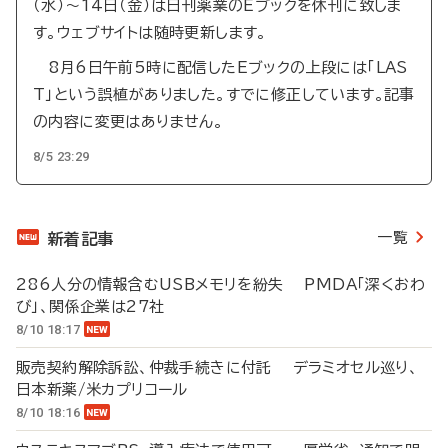
（水）～14日（金）は日刊薬業のEブックを休刊に致しま
す。ウェブサイトは随時更新します。
8月6日午前5時に配信したEブックの上段には「LAS
T」という誤植がありました。すでに修正しています。記事
の内容に変更はありません。
8/5 23:29
一覧
新着記事
286人分の情報含むUSBメモリを紛失 PMDA「深くおわ
び」、関係企業は27社
8/10 18:17
販売契約解除訴訟、仲裁手続きに付託 デラミオセル巡り、
日本新薬/米カプリコール
8/10 18:16