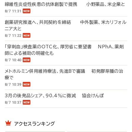
線維性炎症性疾患の抗体創製で提携 小野薬品、米企業と
8/7 11:31
創薬研究推進へ、共同契約を締結 中外製薬、米カリフォル
ニア大と
8/7 11:22
「穿刺血」検査薬のOTC化、厚労省に要望書 NPhA、薬剤
師による補助の明確化も
8/7 10:40
メトホルミン併用維持療法、先進Bで審議 初発膠芽腫の治
療で
8/7 10:39
3月の後発品シェア、90.4％に微減 協会けんぽ
8/7 10:37
アクセスランキング