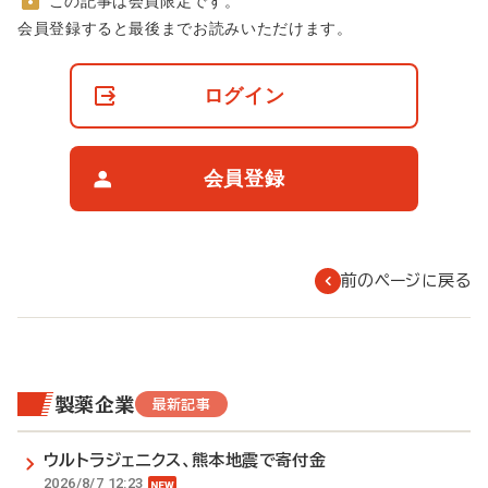
この記事は会員限定です。
非
会員登録すると最後までお読みいただけます。
会
員
の
ログイン
閲
覧
制
限
会員登録
に
つ
い
て
前のページに戻る
製薬企業
最新記事
ウルトラジェニクス、熊本地震で寄付金
2026/8/7 12:23