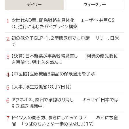
デイリー
ウィークリー
次世代AD薬、開発戦略を具体化 エーザイ・井戸CS
O、進行に応じたパイプライン構築
初の低分子GLP-1、2型糖尿病でも申請 リリー、日米
で
【決算】日本新薬が事業戦略見直し 開発の優先順位
を明確化、導出入を盛んに
【中医協】医療機器3製品の保険適用を了承
〔人事〕厚生労働省（8月7日付）
タブネオス、欧州で承認取り消し キッセイ「日本では
引き続き協議中」
ドイツ人の働き方、参考にしてみては？ おとにち金
曜 「うぱのちいさな一歩のはなし」（17）