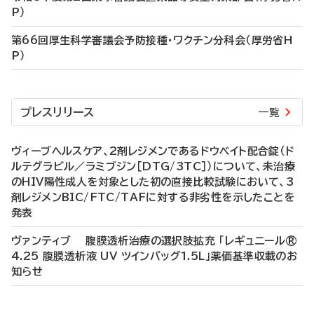
P）
第66回厚生科学審議会予防接種・ワクチン分科会（厚労省H
P）
プレスリリース
一覧
ヴィーブヘルスケア、2剤レジメンであるドウベイト配合錠（ド
ルテグラビル／ラミブジン［DTG/3TC］）について、未治療
のHIV陽性成人を対象とした初の直接比較試験において、3
剤レジメンBIC/FTC/TAFに対する非劣性を示したことを
発表
ヴァンティブ 腹膜透析治療の選択肢拡充 「レギュニール®
4.25 腹膜透析液 UV ツインバッグ1.5L」薬価基準収載のお
知らせ