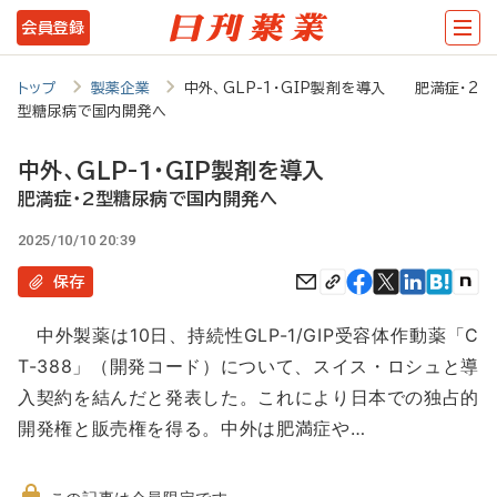
メ
会員登録
イ
ン
トップ
製薬企業
中外、GLP-1・GIP製剤を導入 肥満症・2
型糖尿病で国内開発へ
コ
ン
中外、GLP-1・GIP製剤を導入
テ
肥満症・2型糖尿病で国内開発へ
ン
2025/10/10 20:39
ツ
保存
に
中外製薬は10日、持続性GLP-1/GIP受容体作動薬「C
移
T-388」（開発コード）について、スイス・ロシュと導
動
入契約を結んだと発表した。これにより日本での独占的
開発権と販売権を得る。中外は肥満症や…